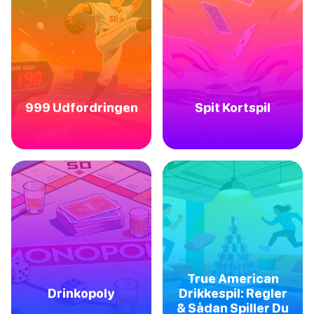
999 Udfordringen
Spit Kortspil
True American
Drinkopoly
Drikkespil: Regler
& Sådan Spiller Du