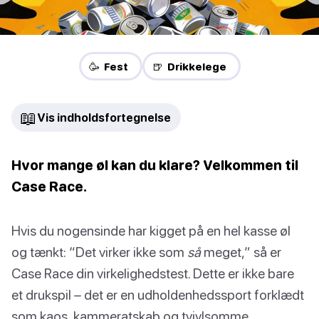
🥳 Fest
🍺 Drikkelege
📖
Vis indholdsfortegnelse
Hvor mange øl kan du klare? Velkommen til
Case Race.
Hvis du nogensinde har kigget på en hel kasse øl
og tænkt: “Det virker ikke som
så
meget,” så er
Case Race din virkelighedstest. Dette er ikke bare
et drukspil – det er en udholdenhedssport forklædt
som kaos, kammeratskab og tvivlsomme