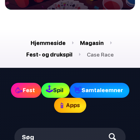
Hjemmeside
Magasin
Fest- og drukspil
Case Race
🕹
🥳
👋
Fest
Spil
Samtaleemner
📱
Apps
Søg