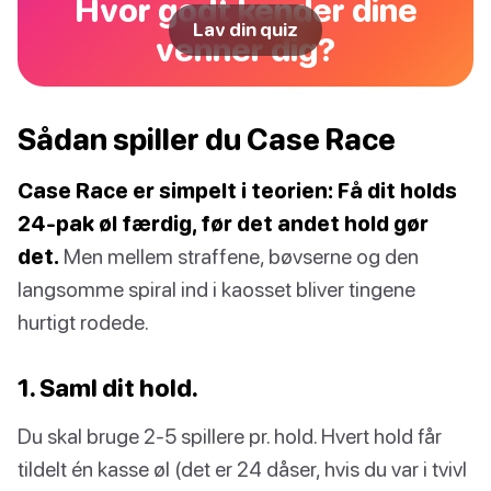
Hvor godt kender dine
Lav din quiz
venner dig?
Sådan spiller du Case Race
Case Race er simpelt i teorien: Få dit holds
24-pak øl færdig, før det andet hold gør
det.
Men mellem straffene, bøvserne og den
langsomme spiral ind i kaosset bliver tingene
hurtigt rodede.
1. Saml dit hold.
Du skal bruge 2-5 spillere pr. hold. Hvert hold får
tildelt én kasse øl (det er 24 dåser, hvis du var i tvivl