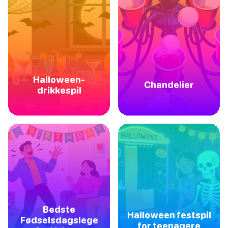
Halloween-
Chandelier
drikkespil
Bedste
Halloween festspil
Fødselsdagslege
for teenagere