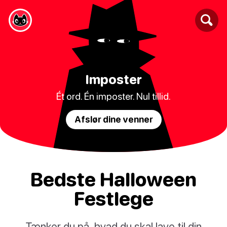
Imposter
Ét ord. Én imposter. Nul tillid.
Afslør dine venner
Bedste Halloween
Festlege
Tænker du på, hvad du skal lave til din