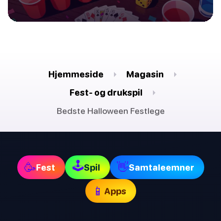
Hjemmeside
Magasin
Fest- og drukspil
Bedste Halloween Festlege
🕹
🥳
👋
Fest
Spil
Samtaleemner
📱
Apps