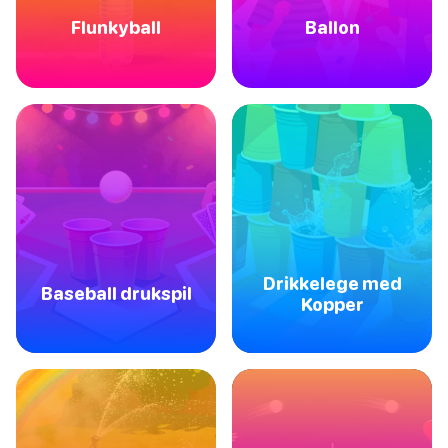
Flunkyball
Ballon
Drikkelege med
Baseball drukspil
Kopper