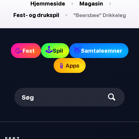
Hjemmeside
Magasin
Fest- og drukspil
"Beersbee" Drikkeleg
🕹
🥳
👋
Fest
Spil
Samtaleemner
📱
Apps
Søg
FEST