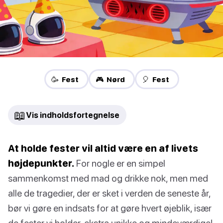
🥳 Fest
🎮 Nørd
🎈 Fest
📖
Vis indholdsfortegnelse
At holde fester vil altid være en af livets
højdepunkter.
For nogle er en simpel
sammenkomst med mad og drikke nok, men med
alle de tragedier, der er sket i verden de seneste år,
bør vi gøre en indsats for at gøre hvert øjeblik, især
de fester vi holder, ekstra unikke og mindeværdige!