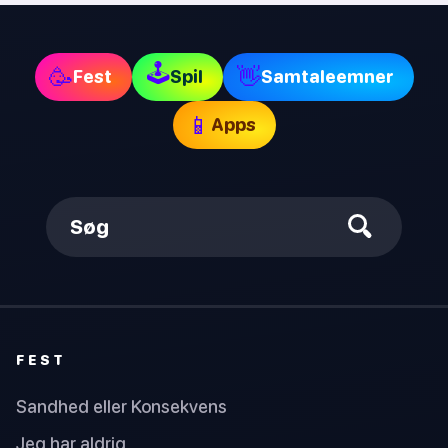
🕹
🥳
👋
Fest
Spil
Samtaleemner
📱
Apps
Søg
FEST
Sandhed eller Konsekvens
Jeg har aldrig