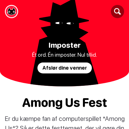
Imposter
Ét ord. Én imposter. Nul tillid.
Afslør dine venner
Among Us Fest
Er du kæmpe fan af computerspillet *Among
Us*? Så er dette festtemaet, der vil gøre din