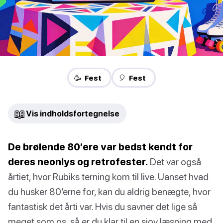
🥳 Fest
🎈 Fest
📖
Vis indholdsfortegnelse
De brølende 80’ere var bedst kendt for
deres neonlys og retrofester.
Det var også
årtiet, hvor Rubiks terning kom til live. Uanset hvad
du husker 80’erne for, kan du aldrig benægte, hvor
fantastisk det årti var. Hvis du savner det lige så
meget som os, så er du klar til en sjov læsning med