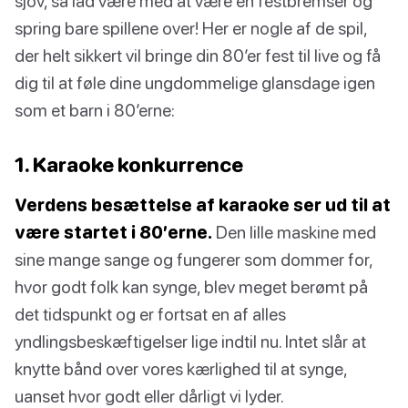
sjov, så lad være med at være en festbremser og
spring bare spillene over! Her er nogle af de spil,
der helt sikkert vil bringe din 80’er fest til live og få
dig til at føle dine ungdommelige glansdage igen
som et barn i 80’erne:
1. Karaoke konkurrence
Verdens besættelse af karaoke ser ud til at
være startet i 80’erne.
Den lille maskine med
sine mange sange og fungerer som dommer for,
hvor godt folk kan synge, blev meget berømt på
det tidspunkt og er fortsat en af alles
yndlingsbeskæftigelser lige indtil nu. Intet slår at
knytte bånd over vores kærlighed til at synge,
uanset hvor godt eller dårligt vi lyder.