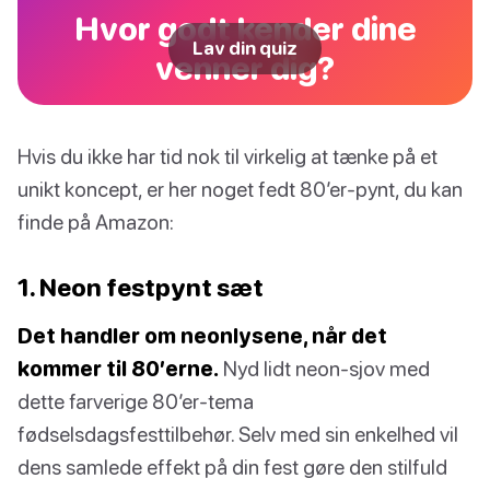
Hvor godt kender dine
Lav din quiz
venner dig?
Hvis du ikke har tid nok til virkelig at tænke på et
unikt koncept, er her noget fedt 80’er-pynt, du kan
finde på Amazon:
1. Neon festpynt sæt
Det handler om neonlysene, når det
kommer til 80’erne.
Nyd lidt neon-sjov med
dette farverige 80’er-tema
fødselsdagsfesttilbehør. Selv med sin enkelhed vil
dens samlede effekt på din fest gøre den stilfuld