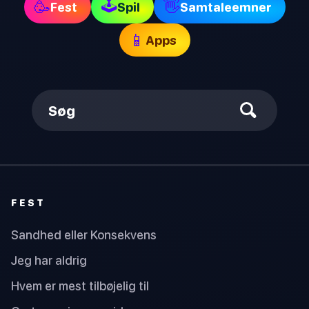
🕹
🥳
👋
Fest
Spil
Samtaleemner
📱
Apps
Søg
FEST
Sandhed eller Konsekvens
Jeg har aldrig
Hvem er mest tilbøjelig til