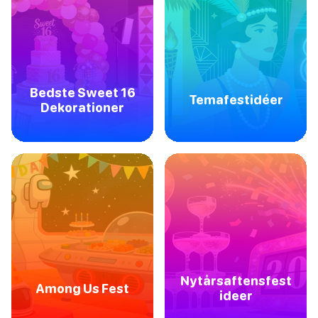
Bedste Sweet 16
Temafestidéer
Dekorationer
Nytårsaftensfest
Among Us Fest
ideer