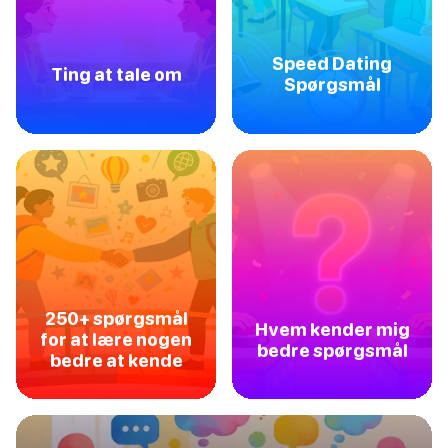
Speed Dating
Ting at tale om
Spørgsmål
250+ spørgsmål
Hvem kender mig
for at lære nogen
bedre spørgsmål
bedre at kende