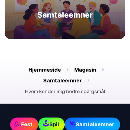
Samtaleemner
Hjemmeside
Magasin
Samtaleemner
Hvem kender mig bedre spørgsmål
🕹
🥳
👋
Fest
Spil
Samtaleemner