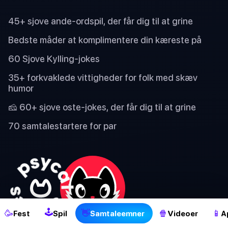
45+ sjove ande-ordspil, der får dig til at grine
Bedste måder at komplimentere din kæreste på
60 Sjove Kylling-jokes
35+ forkvaklede vittigheder for folk med skæv
humor
🧀 60+ sjove oste-jokes, der får dig til at grine
70 samtalestartere for par
2
🕹
🥳
👋
🍿
📱
Fest
Spil
Samtaleemner
Videoer
A