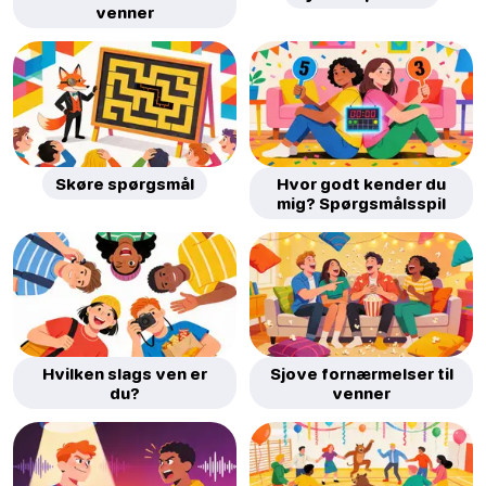
venner
Skøre spørgsmål
Hvor godt kender du
mig? Spørgsmålsspil
Hvilken slags ven er
Sjove fornærmelser til
du?
venner