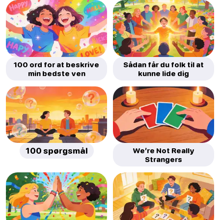
100 ord for at beskrive
Sådan får du folk til at
min bedste ven
kunne lide dig
100 spørgsmål
We’re Not Really
Strangers