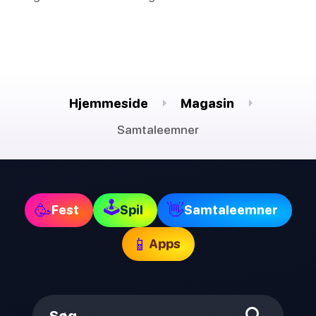
Hjemmeside
Magasin
Samtaleemner
🕹
🥳
👋
Fest
Spil
Samtaleemner
📱
Apps
Søg