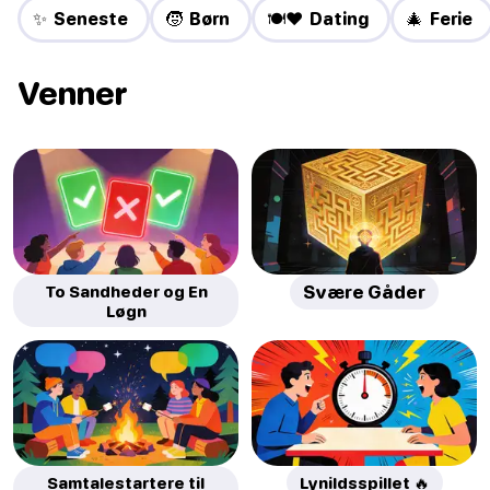
✨ Seneste
🧒 Børn
🍽️❤️ Dating
🎄 Ferie
Venner
To Sandheder og En
Svære Gåder
Løgn
Samtalestartere til
Lynildsspillet 🔥