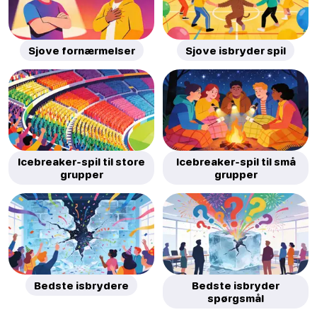
Sjove fornærmelser
Sjove isbryder spil
Icebreaker-spil til store
Icebreaker-spil til små
grupper
grupper
Bedste isbrydere
Bedste isbryder
spørgsmål