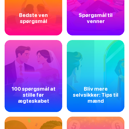
Bedste ven
Spørgsmål til
spørgsmål
venner
100 spørgsmål at
Bliv mere
stille før
selvsikker: Tips til
ægteskabet
mænd