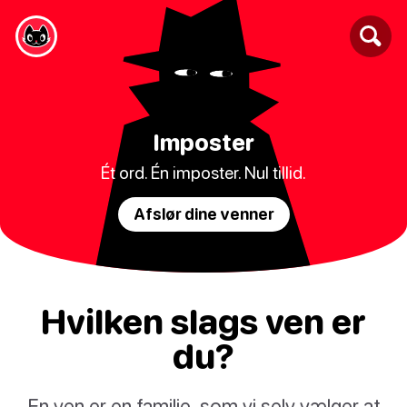
Imposter
Ét ord. Én imposter. Nul tillid.
Afslør dine venner
Hvilken slags ven er
du?
En ven er en familie, som vi selv vælger at