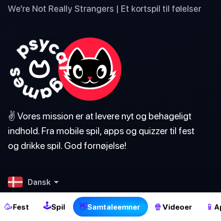
We’re Not Really Strangers | Et kortspil til følelser
✌️ Vores mission er at levere nyt og behageligt
indhold. Fra mobile spil, apps og quizzer til fest
og drikke spil. God fornøjelse!
2
Dansk
Om os
🕹
🥳
👋
🍿
📱
Fest
Spil
Samtaleemner
Videoer
A