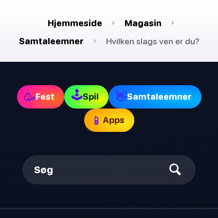
Hjemmeside
Magasin
Samtaleemner
Hvilken slags ven er du?
🕹
🥳
👋
Fest
Spil
Samtaleemner
📱
Apps
Søg