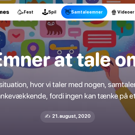
🥳
🕹
👋
🍿
mes
Fest
Spil
Samtaleemner
Videoer
Emner at tale o
n situation, hvor vi taler med nogen, samtal
ankevækkende, fordi ingen kan tænke på e
✍️ 21. august, 2020