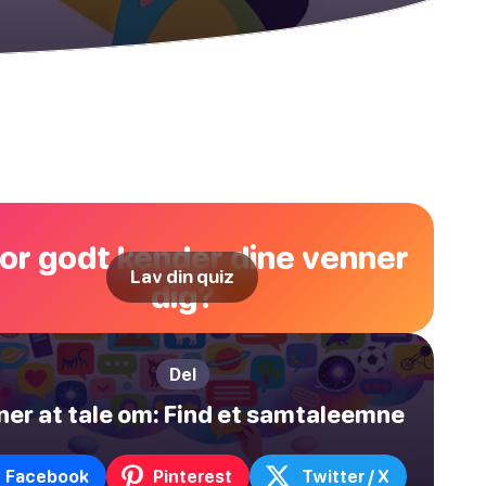
or godt kender dine venner
Lav din quiz
dig?
Del
er at tale om: Find et samtaleemne
Facebook
Pinterest
Twitter / X