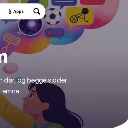
📱
Apps
m
en dør, og begge sidder
t emne.