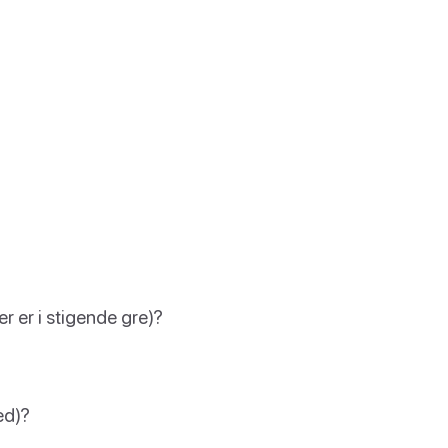
r er i stigende gre)?
ed)?