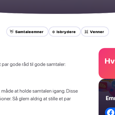
👋 Samtaleemner
❄️ Isbrydere
👯 Venner
Hv
t par gode råd til gode samtaler:
sk måde at holde samtalen igang. Disse
Emn
oner. Så glem aldrig at stille et par