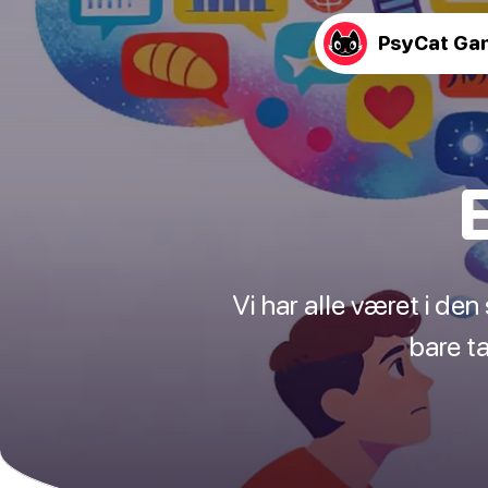
PsyCat Ga
Vi har alle været i de
bare t