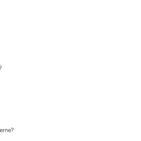
?
erne?