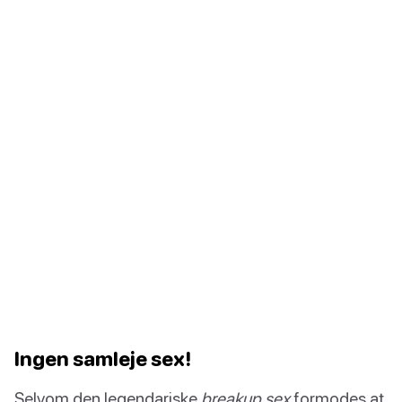
Ingen samleje sex!
Selvom den legendariske
breakup sex
formodes at