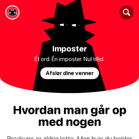
Imposter
Ét ord. Én imposter. Nul tillid.
Afslør dine venner
Hvordan man går op
med nogen
Breakups er aldrig lette. Men hvis du holder