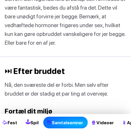
være fantastisk, bedes du afstå fra det. Dette vil
bare unødigt forvirre jer begge. Bemærk, at
vedhæftede hormoner frigøres under sex, hvilket
kun kan gøre opbruddet vanskeligere for jer begge.
Eller bare for en af jer.
⏭ Efter bruddet
Nå, den sværeste del er forbi. Men selv efter
bruddet er der stadig et par ting at overveje.
2
Fortæl dit miljø
🕹
🥳
👋
🍿
📱
Fest
Spil
Samtaleemner
Videoer
A
Fortæl dine venner og familie, at du nu er single.