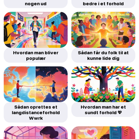
nogen ud
bedre i et forhold
Hvordan man bliver
Sådan får du folk til at
populær
kunne lide dig
Sådan oprettes et
Hvordan man har et
langdistanceforhold
sundt forhold 💖
Wwrk