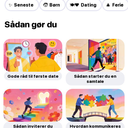
✨ Seneste
🧒 Børn
🍽️❤️ Dating
🎄 Ferie
Sådan gør du
Gode råd til første date
Sådan starter du en
samtale
Sådan inviterer du
Hvordan kommunikeres