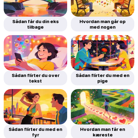
Sådan får du din eks
Hvordan man går op
tilbage
med nogen
Sådan flirter du over
Sådan flirter du med en
tekst
pige
Sådan flirter du med en
Hvordan man får en
fyr
kæreste