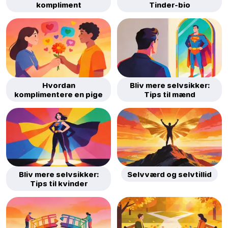
kompliment
Tinder-bio
Hvordan
Bliv mere selvsikker:
komplimentere en pige
Tips til mænd
Bliv mere selvsikker:
Selvværd og selvtillid
Tips til kvinder