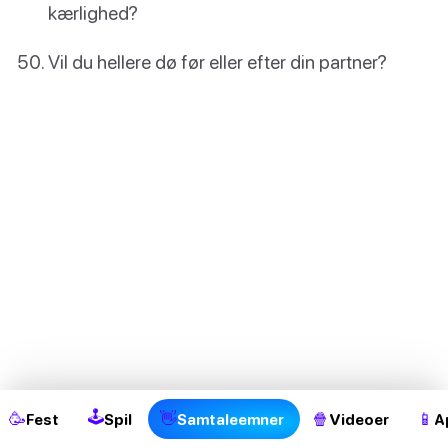
kærlighed?
Vil du hellere dø før eller efter din partner?
2
🕹
🥳
👋
🍿
📱
Fest
Spil
Samtaleemner
Videoer
A