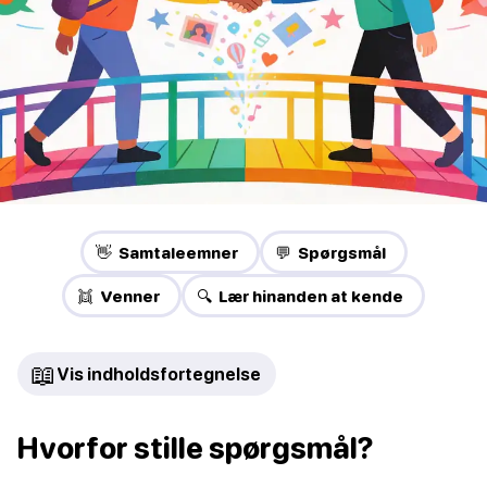
👋 Samtaleemner
💬 Spørgsmål
👯 Venner
🔍 Lær hinanden at kende
📖
Vis indholdsfortegnelse
Hvorfor stille spørgsmål?