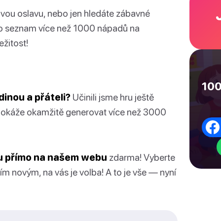
novou oslavu, nebo jen hledáte zábavné
nto seznam více než 1000 nápadů na
ežitost!
100
dinou a přáteli?
Učinili jsme hru ještě
rá dokáže okamžitě generovat více než 3000
ru přímo na našem webu
zdarma! Vyberte
m novým, na vás je volba! A to je vše — nyní