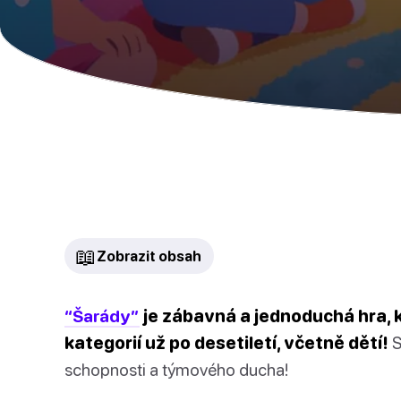
📖
Zobrazit obsah
“Šarády”
je zábavná a jednoduchá hra, k
kategorií už po desetiletí, včetně dětí!
S
schopnosti a týmového ducha!