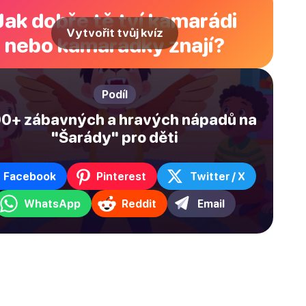
Jak dobře tě tví kamarádi
Vytvořit tvůj kvíz
nebo kamarádky znají?
Podíl
0+ zábavných a hravých nápadů na
"Šarády" pro děti
Facebook
Pinterest
Twitter / X
WhatsApp
Reddit
Email