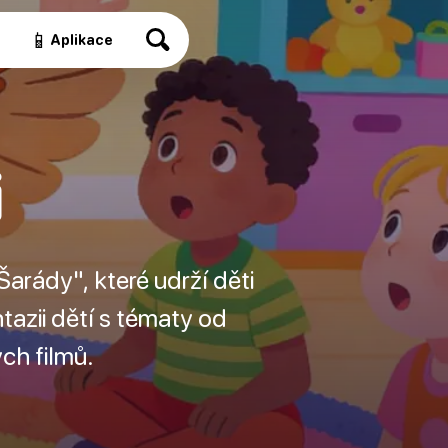
📱
a
Aplikace
i
rády", které udrží děti
azii dětí s tématy od
ch filmů.