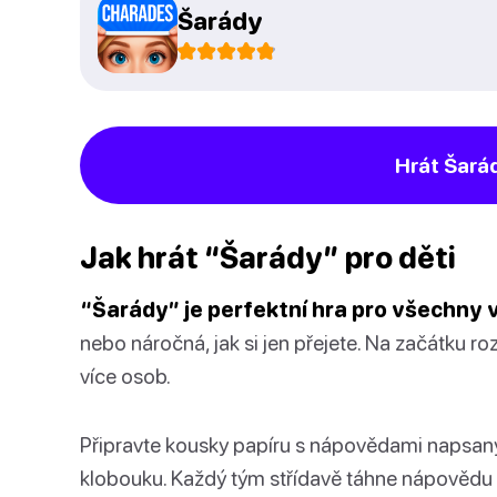
Šarády
Hrát Šará
Jak hrát “Šarády” pro děti
“Šarády” je perfektní hra pro všechny 
nebo náročná, jak si jen přejete. Na začátku 
více osob.
Připravte kousky papíru s nápovědami napsaný
klobouku. Každý tým střídavě táhne nápovědu 