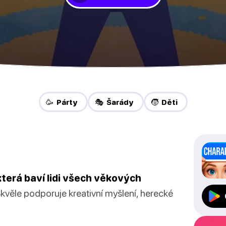
🥳 Párty
🎭 Šarády
🧒 Děti
terá baví lidi všech věkových
kvěle podporuje kreativní myšlení, herecké