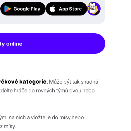
Google Play
App Store
dy online
věkové kategorie.
Může být tak snadná
rozdělte hráče do rovných týmů dvou nebo
mi na nich a vložte je do mísy nebo
z mísy.