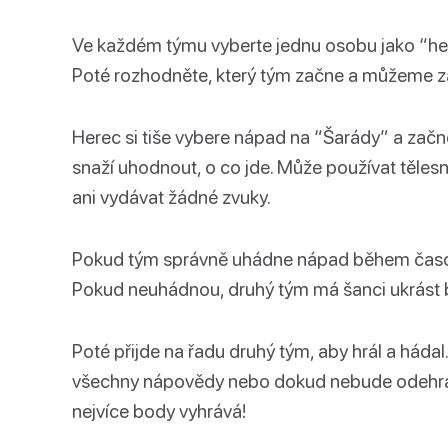
Ve každém týmu vyberte jednu osobu jako “herc
Poté rozhodněte, který tým začne a můžeme za
Herec si tiše vybere nápad na “Šarády” a zač
snaží uhodnout, o co jde. Může používat tělesno
ani vydávat žádné zvuky.
Pokud tým správně uhádne nápad během časové
Pokud neuhádnou, druhý tým má šanci ukrást
Poté přijde na řadu druhý tým, aby hrál a hád
všechny nápovědy nebo dokud nebude odehrá
nejvíce body vyhrává!