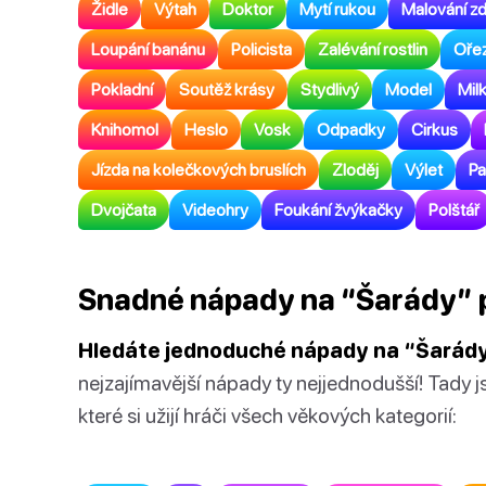
Židle
Výtah
Doktor
Mytí rukou
Malování zd
Loupání banánu
Policista
Zalévání rostlin
Ořez
Pokladní
Soutěž krásy
Stydlivý
Model
Mil
Knihomol
Heslo
Vosk
Odpadky
Cirkus
Jízda na kolečkových bruslích
Zloděj
Výlet
Pa
Dvojčata
Videohry
Foukání žvýkačky
Polštář
Snadné nápady na “Šarády” p
Hledáte jednoduché nápady na “Šarád
nejzajímavější nápady ty nejjednodušší! Tady 
které si užijí hráči všech věkových kategorií: