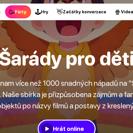
🥳
🕹
👋
🍿
s
Párty
Hry
Začátky konverzace
Vide
Šarády pro dět
nam více než 1000 snadných nápadů na "Ša
 Naše sbírka je přizpůsobena zájmům a fant
 objektů po názvy filmů a postavy z kreslený
Hrát online