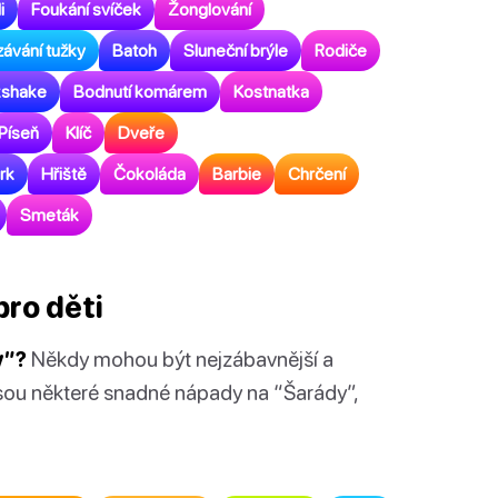
i
Foukání svíček
Žonglování
ávání tužky
Batoh
Sluneční brýle
Rodiče
kshake
Bodnutí komárem
Kostnatka
Píseň
Klíč
Dveře
rk
Hřiště
Čokoláda
Barbie
Chrčení
Smeták
ro děti
y”?
Někdy mohou být nejzábavnější a
jsou některé snadné nápady na “Šarády”,