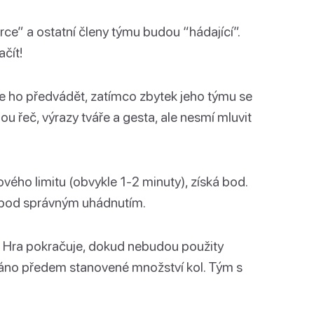
e” a ostatní členy týmu budou “hádající”.
čít!
ne ho předvádět, zatímco zbytek jeho týmu se
u řeč, výrazy tváře a gesta, ale nesmí mluvit
ho limitu (obvykle 1-2 minuty), získá bod.
 bod správným uhádnutím.
al. Hra pokračuje, dokud nebudou použity
no předem stanovené množství kol. Tým s