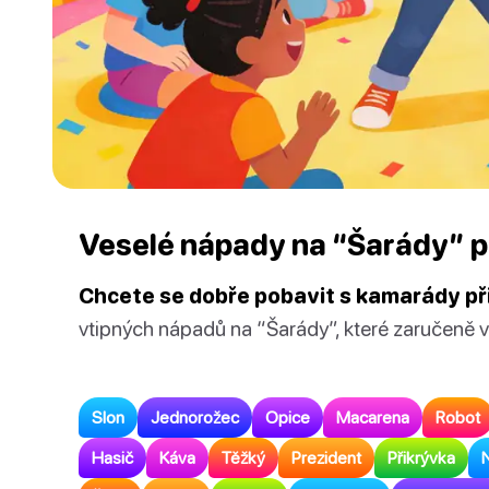
Veselé nápady na “Šarády” p
Chcete se dobře pobavit s kamarády př
vtipných nápadů na “Šarády”, které zaručeně vš
Slon
Jednorožec
Opice
Macarena
Robot
Hasič
Káva
Těžký
Prezident
Přikrývka