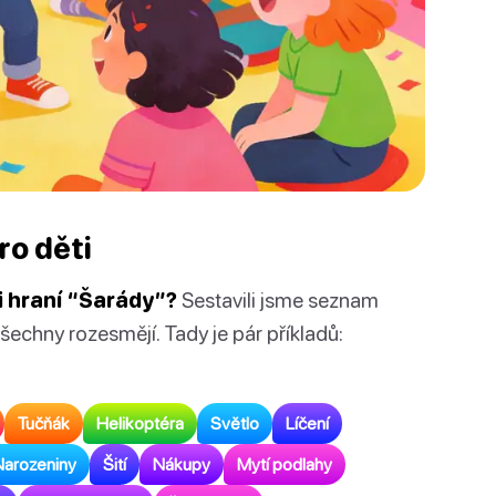
ro děti
i hraní “Šarády”?
Sestavili jsme seznam
echny rozesmějí. Tady je pár příkladů:
Tučňák
Helikoptéra
Světlo
Líčení
Narozeniny
Šití
Nákupy
Mytí podlahy