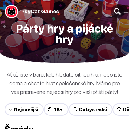
PsyCat Games
Párty hry a pijácké
hry
Ať už jste v baru, kde hledáte pitnou hru, nebo jste
doma a chcete hrát společenské hry. Máme pro
vás připravené nejlepší hry pro vaši příští párty!
✨ Nejnovější
🔞 18+
🤔 Co bys radši
🧒 Dě
Šarády