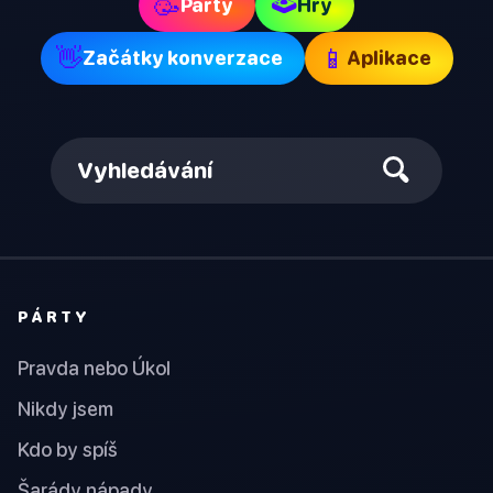
🕹
🥳
Párty
Hry
👋
📱
Začátky konverzace
Aplikace
Vyhledávání
PÁRTY
Pravda nebo Úkol
Nikdy jsem
Kdo by spíš
Šarády nápady