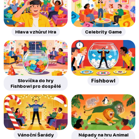
Hlava vzhůru! Hra
Celebrity Game
Slovíčka do hry
Fishbowl
Fishbowl pro dospělé
Vánoční Šarády
Nápady na hru Animal