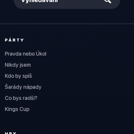
PÁRTY
Pravda nebo Úkol
Nikdy jsem
Kdo by spíš
Šarády nápady
Co bys radši?
Kings Cup
HRY