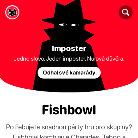
Imposter
Jedno slovo. Jeden imposter. Nulová důvěra.
Odhal své kamarády
Fishbowl
Potřebujete snadnou párty hru pro skupiny?
Fishbowl kombinuje Charades, Taboo a