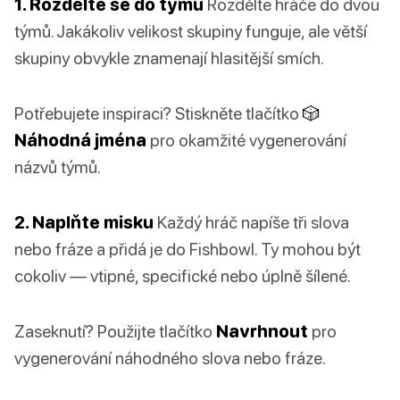
1. Rozdělte se do týmů
Rozdělte hráče do dvou
týmů. Jakákoliv velikost skupiny funguje, ale větší
skupiny obvykle znamenají hlasitější smích.
Potřebujete inspiraci? Stiskněte tlačítko
🎲
Náhodná jména
pro okamžité vygenerování
názvů týmů.
2. Naplňte misku
Každý hráč napíše tři slova
nebo fráze a přidá je do Fishbowl. Ty mohou být
cokoliv — vtipné, specifické nebo úplně šílené.
Zaseknutí? Použijte tlačítko
Navrhnout
pro
vygenerování náhodného slova nebo fráze.