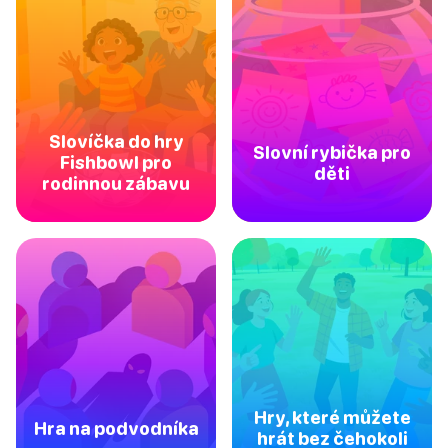
Slovíčka do hry
Slovní rybička pro
Fishbowl pro
děti
rodinnou zábavu
Hry, které můžete
Hra na podvodníka
hrát bez čehokoli