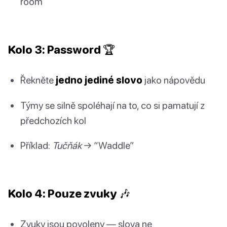
room
Kolo 3: Password 🏆
Řekněte
jedno jediné slovo
jako nápovědu
Týmy se silně spoléhají na to, co si pamatují z
předchozích kol
Příklad:
Tučňák
→ “Waddle”
Kolo 4: Pouze zvuky 🎶
Zvuky jsou povoleny — slova ne