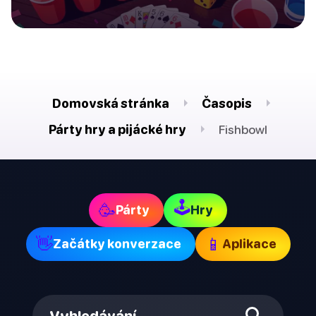
Domovská stránka
Časopis
Párty hry a pijácké hry
Fishbowl
🕹
🥳
Párty
Hry
👋
📱
Začátky konverzace
Aplikace
Vyhledávání