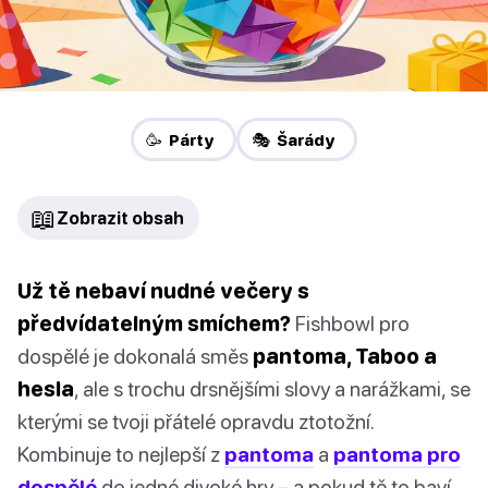
🥳 Párty
🎭 Šarády
📖
Zobrazit obsah
Už tě nebaví nudné večery s
předvídatelným smíchem?
Fishbowl pro
dospělé je dokonalá směs
pantoma, Taboo a
hesla
, ale s trochu drsnějšími slovy a narážkami, se
kterými se tvoji přátelé opravdu ztotožní.
Kombinuje to nejlepší z
pantoma
a
pantoma pro
dospělé
do jedné divoké hry – a pokud tě to baví,