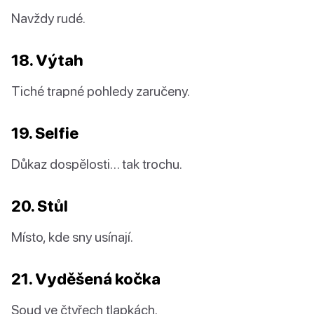
Navždy rudé.
18. Výtah
Tiché trapné pohledy zaručeny.
19. Selfie
Důkaz dospělosti… tak trochu.
20. Stůl
Místo, kde sny usínají.
21. Vyděšená kočka
Soud ve čtyřech tlapkách.