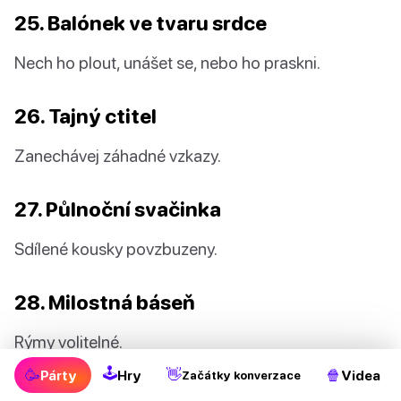
25. Balónek ve tvaru srdce
Nech ho plout, unášet se, nebo ho praskni.
26. Tajný ctitel
Zanechávej záhadné vzkazy.
27. Půlnoční svačinka
Sdílené kousky povzbuzeny.
28. Milostná báseň
Rýmy volitelné.
🕹
🥳
👋
🍿
Párty
Hry
Videa
Začátky konverzace
29. Ukradený polibek