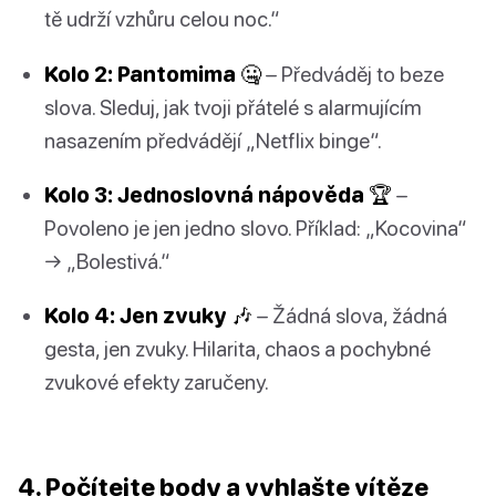
tě udrží vzhůru celou noc.“
Kolo 2: Pantomima 🤐
– Předváděj to beze
slova. Sleduj, jak tvoji přátelé s alarmujícím
nasazením předvádějí „Netflix binge“.
Kolo 3: Jednoslovná nápověda 🏆
–
Povoleno je jen jedno slovo. Příklad: „Kocovina“
→ „Bolestivá.“
Kolo 4: Jen zvuky 🎶
– Žádná slova, žádná
gesta, jen zvuky. Hilarita, chaos a pochybné
zvukové efekty zaručeny.
4. Počítejte body a vyhlašte vítěze