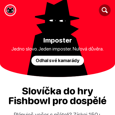
Imposter
Jedno slovo. Jeden imposter. Nulová důvěra.
Odhal své kamarády
Slovíčka do hry
Fishbowl pro dospělé
Plánuješ večer s přáteli? Získej 150+