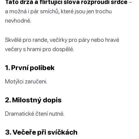
Tato drzá a flirtující slova rozproudí srdce
–
a možná i pár smíchů, které jsou jen trochu
nevhodné.
Skvělé pro rande, večírky pro páry nebo hravé
večery s hrami pro dospělé.
1. První polibek
Motýlci zaručeni.
2. Milostný dopis
Dramatické čtení nutné.
3. Večeře při svíčkách