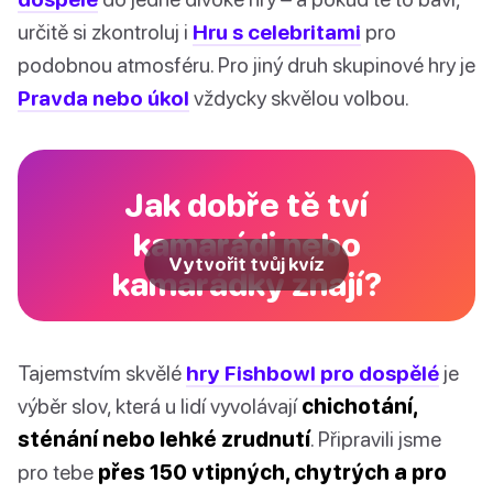
určitě si zkontroluj i
Hru s celebritami
pro
podobnou atmosféru. Pro jiný druh skupinové hry je
Pravda nebo úkol
vždycky skvělou volbou.
Jak dobře tě tví
kamarádi nebo
Vytvořit tvůj kvíz
kamarádky znají?
Tajemstvím skvělé
hry Fishbowl pro dospělé
je
výběr slov, která u lidí vyvolávají
chichotání,
sténání nebo lehké zrudnutí
. Připravili jsme
pro tebe
přes 150 vtipných, chytrých a pro