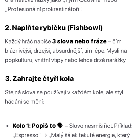
„Profesionální prokrastinátoři“.
2. Naplňte rybičku (Fishbowl)
Každý hráč napíše
3 slova nebo fráze
– čím
bláznivější, drzejší, absurdnější, tím lépe. Mysli na
popkulturu, vnitřní vtipy nebo lehce drzé narážky.
3. Zahrajte čtyři kola
Stejná slova se používají v každém kole, ale styl
hádání se mění:
Kolo 1: Popiš to 🗣️
– Slovo nesmíš říct. Příklad:
„Espresso“ → „Malý šálek tekuté energie, který