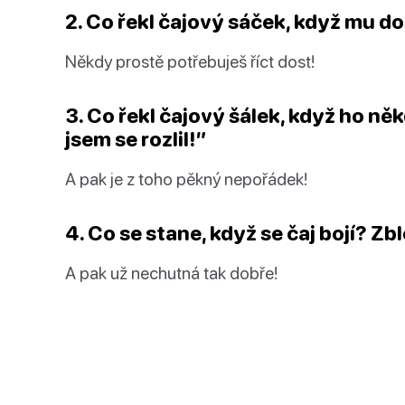
2. Co řekl čajový sáček, když mu do
Někdy prostě potřebuješ říct dost!
3. Co řekl čajový šálek, když ho n
jsem se
rozlil
!”
A pak je z toho pěkný nepořádek!
4. Co se stane, když se čaj bojí?
Zb
A pak už nechutná tak dobře!