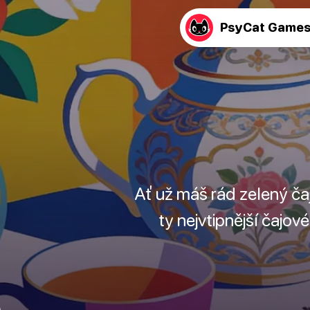
PsyCat Game
Ať už máš rád zelený čaj
ty nejvtipnější čajov