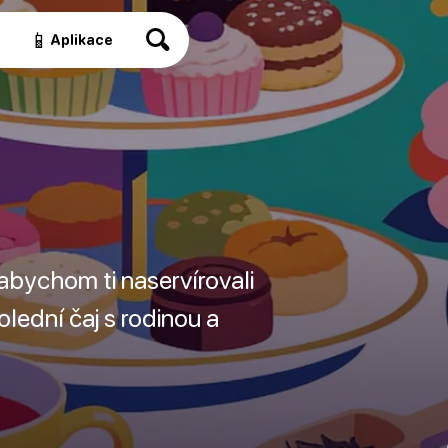
📱
a
Aplikace
 abychom ti naservírovali
olední čaj s rodinou a