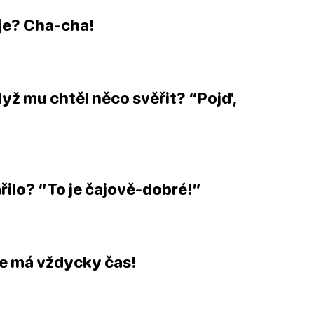
aje?
Cha-cha
!
dyž mu chtěl něco svěřit? “Pojď,
řilo? “To je
čajově
-dobré!”
ože má vždycky
čas
!