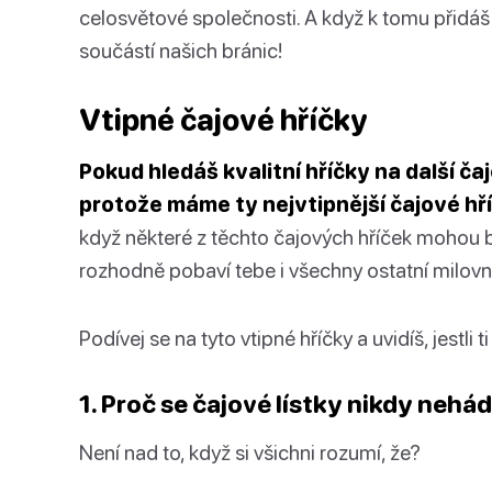
celosvětové společnosti. A když k tomu přidáš s
součástí našich bránic!
Vtipné čajové hříčky
Pokud hledáš kvalitní hříčky na další č
protože máme ty nejvtipnější čajové hří
když některé z těchto čajových hříček mohou bý
rozhodně pobaví tebe i všechny ostatní milovní
Podívej se na tyto vtipné hříčky a uvidíš, jestli 
1. Proč se čajové lístky nikdy nehá
Není nad to, když si všichni rozumí, že?