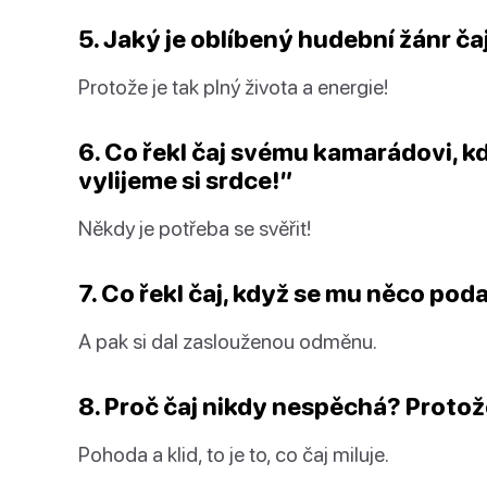
5. Jaký je oblíbený hudební žánr č
Protože je tak plný života a energie!
6. Co řekl čaj svému kamarádovi, k
vylijeme
si srdce!”
Někdy je potřeba se svěřit!
7. Co řekl čaj, když se mu něco poda
A pak si dal zaslouženou odměnu.
8. Proč čaj nikdy nespěchá? Prot
Pohoda a klid, to je to, co čaj miluje.