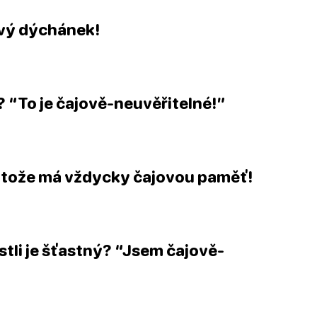
vý dýchánek
!
? “To je
čajově
-neuvěřitelné!”
rotože má vždycky
čajovou
paměť!
jestli je šťastný? “Jsem
čajově
-