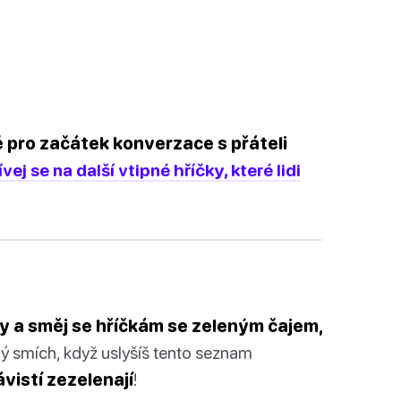
é pro začátek konverzace s přáteli
vej se na další vtipné hříčky, které lidi
ity a směj se hříčkám se zeleným čajem,
ný smích, když uslyšíš tento seznam
ávistí zezelenají
!