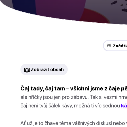
👋 Začát
📖
Zobrazit obsah
Čaj tady, čaj tam – všichni jsme z čaje p
ale hříčky jsou jen pro zábavu. Tak si vezmi hr
čaj není tvůj šálek kávy, možná ti víc sednou
ká
Ať už je to žhavé téma vášnivých diskusí nebo v