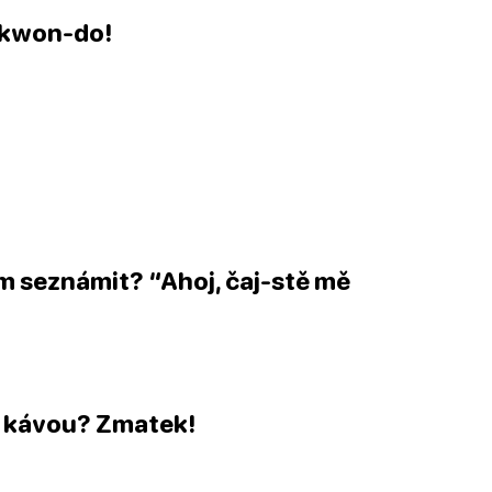
-kwon-do
!
kým seznámit? “Ahoj,
čaj
-stě mě
s kávou?
Zmatek
!