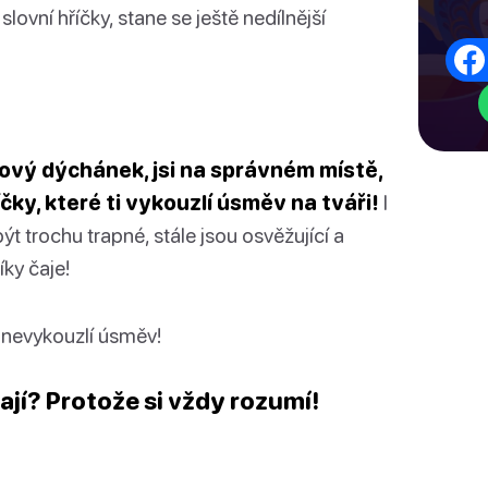
lovní hříčky, stane se ještě nedílnější
ajový dýchánek, jsi na správném místě,
čky, které ti vykouzlí úsměv na tváři!
I
t trochu trapné, stále jsou osvěžující a
ky čaje!
ti nevykouzlí úsměv!
dají? Protože si vždy
rozumí
!