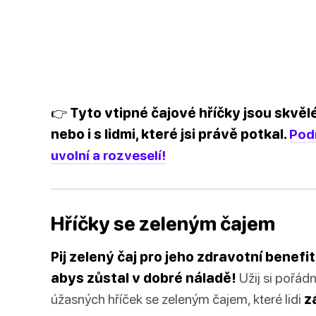
👉 Tyto vtipné čajové hříčky jsou skvěl
nebo i s lidmi, které jsi právě potkal.
Podí
uvolní a rozveselí!
Hříčky se zeleným čajem
Pij zelený čaj pro jeho zdravotní benef
abys zůstal v dobré náladě!
Užij si pořád
úžasných hříček se zeleným čajem, které lidi
z