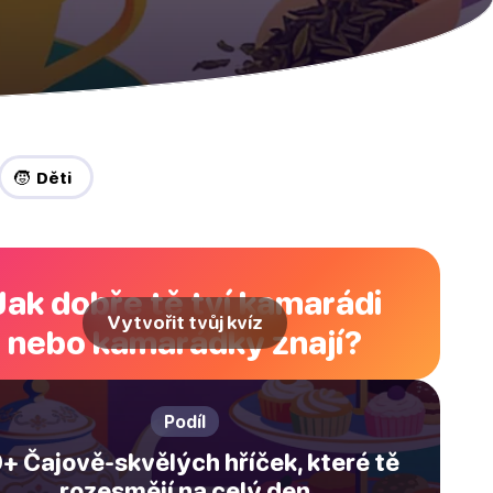
🧒 Děti
Jak dobře tě tví kamarádi
Vytvořit tvůj kvíz
nebo kamarádky znají?
Podíl
+ Čajově-skvělých hříček, které tě
rozesmějí na celý den