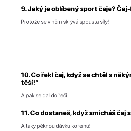
9. Jaký je oblíbený sport čaje?
Čaj
Protože se v něm skrývá spousta síly!
10. Co řekl čaj, když se chtěl s ně
těší!”
A pak se dal do řeči.
11. Co dostaneš, když smícháš čaj 
A taky pěknou dávku kofeinu!