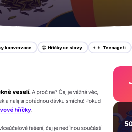
ky konverzace
🤓 Hříčky se slovy
👦👧 Teenageři
ěkně veselí.
A proč ne? Čaj je vážná věc,
nek a nalij si pořádnou dávku smíchu! Pokud
vové hříčky
.
50
íceúčelové řešení, čaj je nedílnou součástí