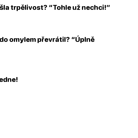
šla trpělivost? “Tohle už
nechci
!”
ěkdo omylem převrátil? “Úplně
ledne
!