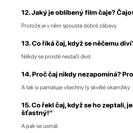
12. Jaký je oblíbený film čaje?
Čajo
Protože je v něm spousta dobré zábavy.
13. Co říká čaj, když se něčemu diví
Někdy se prostě nestačí divit.
14. Proč čaj nikdy nezapomíná? P
A tak si pamatuje všechny ty skvělé okamžiky.
15. Co řekl čaj, když se ho zeptali, 
šťastný!”
A pak se usmál.