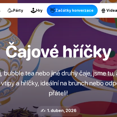
🥳
🕹
👋
🍿
s
Párty
Hry
Začátky konverzace
Vide
Čajové hříčky
, bubble tea nebo jiné druhy čaje, jsme tu,
é vtipy a hříčky, ideální na brunch nebo odp
přáteli!
✍️ 1. duben, 2026