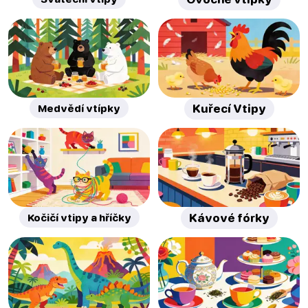
Medvědí vtípky
Kuřecí Vtipy
Kočičí vtipy a hříčky
Kávové fórky