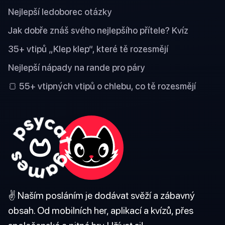
Nejlepší ledoborec otázky
Jak dobře znáš svého nejlepšího přítele? Kvíz
35+ vtipů „Klep klep“, které tě rozesmějí
Nejlepší nápady na rande pro páry
🍞 55+ vtipných vtipů o chlebu, co tě rozesmějí
✌️ Naším posláním je dodávat svěží a zábavný
obsah. Od mobilních her, aplikací a kvízů, přes