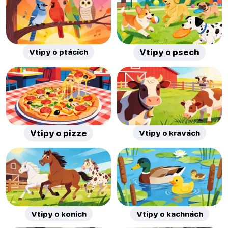
Vtipy o ptácích
Vtipy o psech
Vtipy o pizze
Vtipy o kravách
Vtipy o koních
Vtipy o kachnách