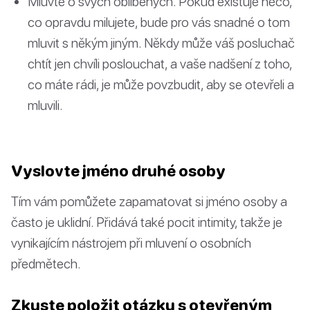
Mluvte o svých oblíbených. Pokud existuje něco,
co opravdu milujete, bude pro vás snadné o tom
mluvit s někým jiným. Někdy může váš posluchač
chtít jen chvíli poslouchat, a vaše nadšení z toho,
co máte rádi, je může povzbudit, aby se otevřeli a
mluvili.
Vyslovte jméno druhé osoby
Tím vám pomůžete zapamatovat si jméno osoby a
často je uklidní. Přidává také pocit intimity, takže je
vynikajícím nástrojem při mluvení o osobních
předmětech.
Zkuste položit otázku s otevřeným