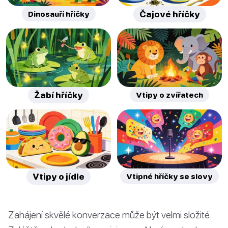
Dinosauří hříčky
Čajové hříčky
Žabí hříčky
Vtipy o zvířatech
Vtipy o jídle
Vtipné hříčky se slovy
Zahájení skvělé konverzace může být velmi složité.