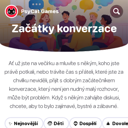
PsyCat Games
Začátky konverzace
Ať už jste na večírku a mluvíte s někým, koho jste
právě potkali, nebo trávíte čas s přáteli, které jste za
chvilku neviděli, přijít s dobrým začátečníkem
konverzace, který není jen nudný malý rozhovor,
může být problém. Když s někým zahájíte diskusi,
chcete, aby to bylo zajímavé, bystré a zábavné.
✨ Nejnovější
🧒 Děti
🧔 Dospělí
🎄 Dovol