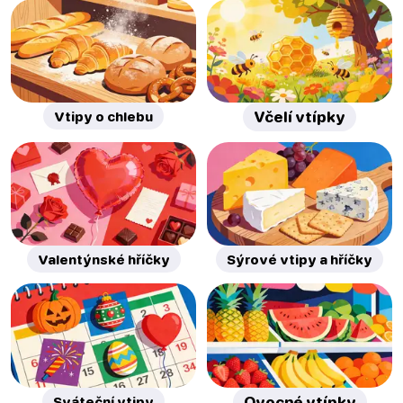
Vtipy o chlebu
Včelí vtípky
Valentýnské hříčky
Sýrové vtipy a hříčky
Sváteční vtipy
Ovocné vtípky