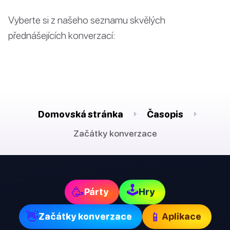
Vyberte si z našeho seznamu skvělých
přednášejících konverzací:
Domovská stránka
Časopis
Začátky konverzace
🕹
🥳
Párty
Hry
👋
📱
Začátky konverzace
Aplikace