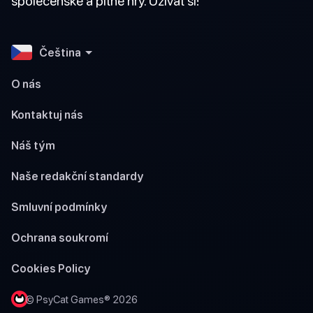
společenské a pitné hry. Užívat si!
Čeština
O nás
Kontaktuj nás
Náš tým
Naše redakční standardy
Smluvní podmínky
Ochrana soukromí
Cookies Policy
© PsyCat Games® 2026