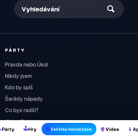
Vyhledávání
PÁRTY
Pravda nebo Úkol
Nikdy jsem
Kdo by spíš
Šarády nápady
Co bys radši?
Kings Cup
🕹

👋
🍿
📱
Párty
Hry
Videa
Ap
Začátky konverzace