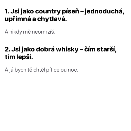
1. Jsi jako country píseň – jednoduchá,
upřímná a chytlavá.
A nikdy mě neomrzíš.
2. Jsi jako dobrá whisky – čím starší,
tím lepší.
A já bych tě chtěl pít celou noc.