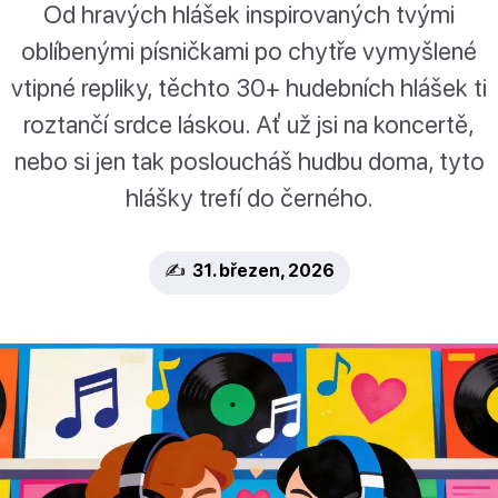
Od hravých hlášek inspirovaných tvými
oblíbenými písničkami po chytře vymyšlené
vtipné repliky, těchto 30+ hudebních hlášek ti
roztančí srdce láskou. Ať už jsi na koncertě,
nebo si jen tak posloucháš hudbu doma, tyto
hlášky trefí do černého.
✍️ 31. březen, 2026