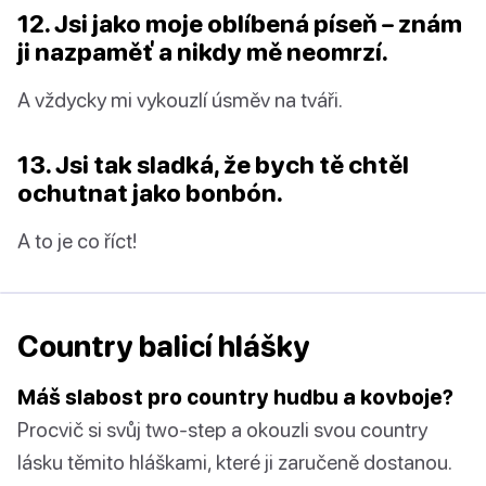
12. Jsi jako moje oblíbená píseň – znám
ji nazpaměť a nikdy mě neomrzí.
A vždycky mi vykouzlí úsměv na tváři.
13. Jsi tak sladká, že bych tě chtěl
ochutnat jako bonbón.
A to je co říct!
Country balicí hlášky
Máš slabost pro country hudbu a kovboje?
Procvič si svůj two-step a okouzli svou country
lásku těmito hláškami, které ji zaručeně dostanou.