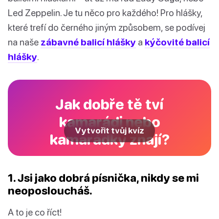
Led Zeppelin. Je tu něco pro každého! Pro hlášky,
které trefí do černého jiným způsobem, se podívej
na naše
zábavné balicí hlášky
a
kýčovité balicí
hlášky
.
Jak dobře tě tví
kamarádi nebo
Vytvořit tvůj kvíz
kamarádky znají?
1. Jsi jako dobrá písnička, nikdy se mi
neoposloucháš.
A to je co říct!