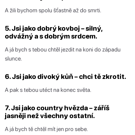
A žili bychom spolu šťastně až do smrti.
5. Jsi jako dobrý kovboj – silný,
odvážný a s dobrým srdcem.
A já bych s tebou chtěl jezdit na koni do západu
slunce.
6. Jsi jako divoký kůň – chci tě zkrotit.
A pak s tebou utéct na konec světa.
7. Jsi jako country hvězda – záříš
jasněji než všechny ostatní.
A já bych tě chtěl mít jen pro sebe.