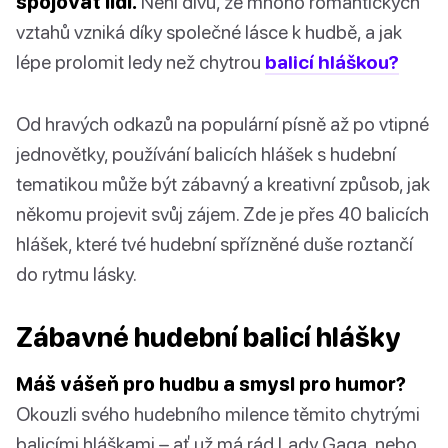
spojovat lidi.
Není divu, že mnoho romantických
vztahů vzniká díky společné lásce k hudbě, a jak
lépe prolomit ledy než chytrou
balicí hláškou?
Od hravých odkazů na populární písně až po vtipné
jednovětky, používání balicích hlášek s hudební
tematikou může být zábavný a kreativní způsob, jak
někomu projevit svůj zájem. Zde je přes 40 balicích
hlášek, které tvé hudební spřízněné duše roztančí
do rytmu lásky.
Zábavné hudební balicí hlášky
Máš vášeň pro hudbu a smysl pro humor?
Okouzli svého hudebního milence těmito chytrými
balicími hláškami – ať už má rád Lady Gaga, nebo