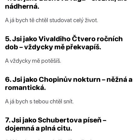
nádherná.
A já bych tě chtěl studovat celý život.
5. Jsi jako Vivaldiho Čtvero ročních
dob – vždycky mě překvapíš.
A vždycky mě potěšíš.
6. Jsi jako Chopinův nokturn – něžná a
romantická.
A já bych s tebou chtěl snít.
7. Jsi jako Schubertova píseň –
dojemná a plná citu.