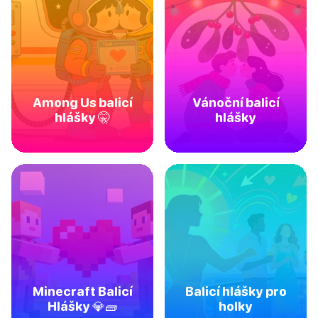
Among Us balicí
Vánoční balicí
hlášky 🤫
hlášky
Minecraft Balicí
Balicí hlášky pro
Hlášky 💎🧱
holky