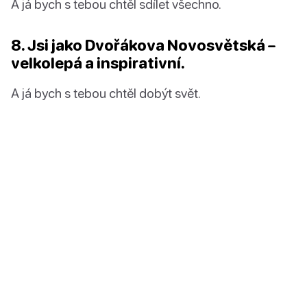
A já bych s tebou chtěl sdílet všechno.
8. Jsi jako Dvořákova Novosvětská –
velkolepá a inspirativní.
A já bych s tebou chtěl dobýt svět.