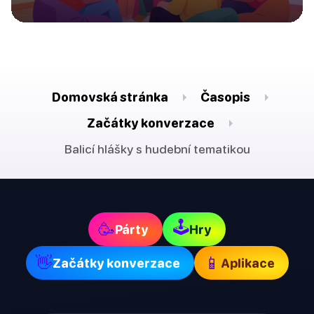
Domovská stránka
Časopis
Začátky konverzace
Balicí hlášky s hudební tematikou
🕹
🥳
Párty
Hry
👋
📱
Začátky konverzace
Aplikace