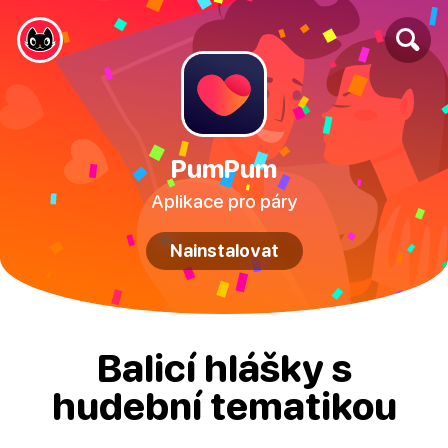
PumPum
Aplikace pro páry
Nainstalovat
Balicí hlášky s
hudební tematikou