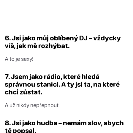
6. Jsi jako můj oblíbený DJ – vždycky
víš, jak mě rozhýbat.
A to je sexy!
7. Jsem jako rádio, které hledá
správnou stanici. A ty jsi ta, na které
chci zůstat.
A už nikdy nepřepnout.
8. Jsi jako hudba – nemám slov, abych
tě popsal.