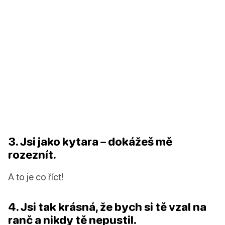
3. Jsi jako kytara – dokážeš mě
rozeznít.
A to je co říct!
4. Jsi tak krásná, že bych si tě vzal na
ranč a nikdy tě nepustil.