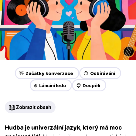
👋 Začátky konverzace
😏 Osbírávání
❄️ Lámání ledu
🧔 Dospělí
📖
Zobrazit obsah
Hudba je univerzální jazyk, který má moc