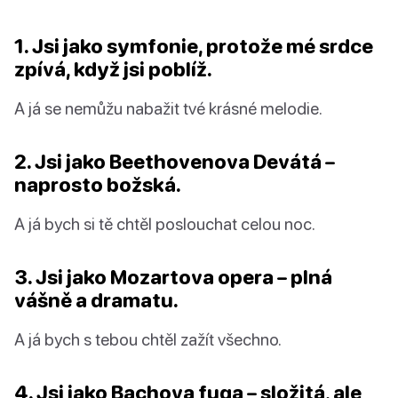
1. Jsi jako symfonie, protože mé srdce
zpívá, když jsi poblíž.
A já se nemůžu nabažit tvé krásné melodie.
2. Jsi jako Beethovenova Devátá –
naprosto božská.
A já bych si tě chtěl poslouchat celou noc.
3. Jsi jako Mozartova opera – plná
vášně a dramatu.
A já bych s tebou chtěl zažít všechno.
4. Jsi jako Bachova fuga – složitá, ale