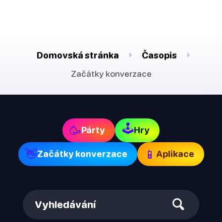
Domovská stránka
Časopis
Začátky konverzace
🕹
🥳
Párty
Hry
👋
📱
Začátky konverzace
Aplikace
Vyhledávání