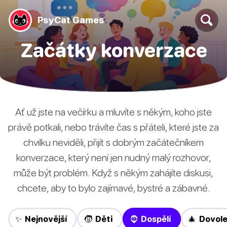
PsyCat Games
Začátky konverzace
Ať už jste na večírku a mluvíte s někým, koho jste
právě potkali, nebo trávíte čas s přáteli, které jste za
chvilku neviděli, přijít s dobrým začátečníkem
konverzace, který není jen nudný malý rozhovor,
může být problém. Když s někým zahájíte diskusi,
chcete, aby to bylo zajímavé, bystré a zábavné.
✨ Nejnovější
🧒 Děti
🧔 Dospělí
🎄 Dovol