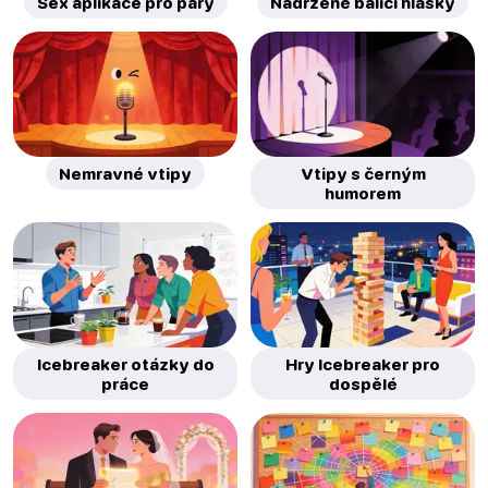
Sex aplikace pro páry
Nadržené balicí hlášky
Nemravné vtipy
Vtipy s černým
humorem
Icebreaker otázky do
Hry Icebreaker pro
práce
dospělé