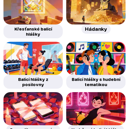
Křesťanské balicí
Hádanky
hlášky
Balicí hlášky z
Balicí hlášky s hudební
posilovny
tematikou