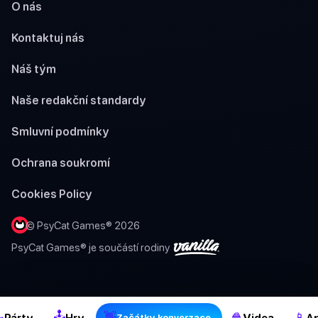
O nás
Kontaktuj nás
Náš tým
Naše redakční standardy
Smluvní podmínky
Ochrana soukromí
Cookies Policy
© PsyCat Games® 2026
PsyCat Games® je součástí rodiny
🕹

👋
🍿
📱
Párty
Hry
Videa
Ap
Začátky konverzace