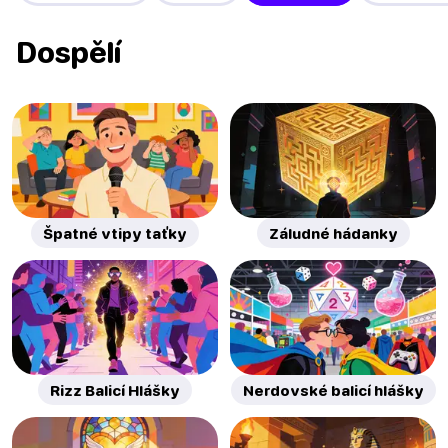
Dospělí
Špatné vtipy taťky
Záludné hádanky
Rizz Balicí Hlášky
Nerdovské balicí hlášky