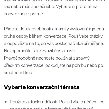
rád nebo máš společného. Vyberte si proto téma
konverzace opatrně.
Přidejte dotek osobnosti a intimity vyslovením jména
druhé osoby během konverzace. Používejte otázky
a odpovězte na to, co váš posluchač říká přiměřeně.
Nezapomeňte také zvážit čas a místo.
Pravděpodobně nechcete používat zábavný
předkrm konverzace, pokud jste na pohřbu nebo po
smutném filmu.
Vyberte konverzační témata
Použijte aktuální události. Pokud víte o něčem, co
se nedávno stalo, o kterém většina lidí mluví,