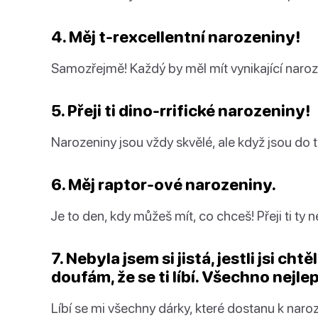
4. Měj t-rexcellentní narozeniny!
Samozřejmě! Každý by měl mít vynikající naroz
5. Přeji ti dino-rrifické narozeniny!
Narozeniny jsou vždy skvělé, ale když jsou do to
6. Měj raptor-ové narozeniny.
Je to den, kdy můžeš mít, co chceš! Přeji ti ty 
7. Nebyla jsem si jistá, jestli jsi cht
doufám, že se ti líbí. Všechno nejl
Líbí se mi všechny dárky, které dostanu k nar