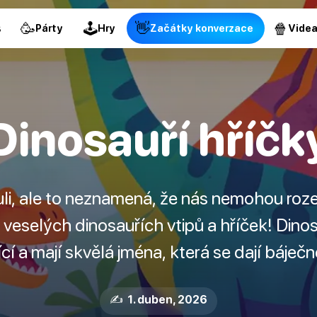
🥳
🕹
👋
🍿
s
Párty
Hry
Začátky konverzace
Vide
Dinosauří hříčk
uli, ale to neznamená, že nás nemohou roze
veselých dinosauřích vtipů a hříček! Dinos
ící a mají skvělá jména, která se dají báječn
✍️ 1. duben, 2026