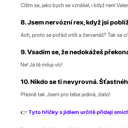
Cítím se, jako bych se vznášel, i když není Vale
8. Jsem nervózní rex, když jsi poblíž
Ach, proto se pořád vrtíš a červenáš? Tak se cít
9. Vsadím se, že nedokážeš překona
Ne! Já tě miluji víc!
10. Nikdo se ti nevyrovná. Šťastné
Přesně tak. Jsem pro tebe jediná, zlato!
👉
Tyto hříčky s jídlem určitě přidají smí