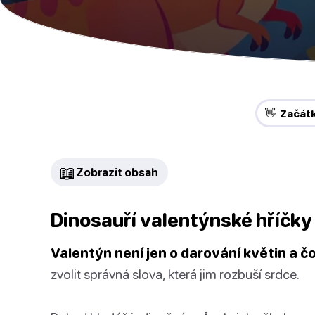
👋 Začát
📖
Zobrazit obsah
Dinosauří valentýnské hříčky
Valentýn není jen o darování květin a č
zvolit správná slova, která jim rozbuší srdce.