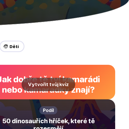
🧒 Děti
Jak dobře tě tví kamarádi
Vytvořit tvůj kvíz
nebo kamarádky znají?
Podíl
50 dinosauřích hříček, které tě
rozesmějí