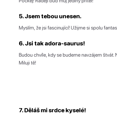
Počkej! Raději buď můj jediný přítel!
5. Jsem tebou unesen.
Myslím, že jsi fascinující! Užijme si spolu fant
6. Jsi tak adora-saurus!
Budou chvíle, kdy se budeme navzájem štvát. N
Miluji tě!
7. Děláš mi srdce kyselé!