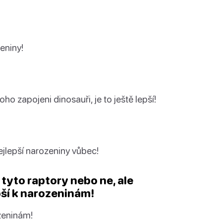
eniny!
ho zapojeni dinosauři, je to ještě lepší!
nejlepší narozeniny vůbec!
ěl tyto raptory nebo ne, ale
epší k narozeninám!
ozeninám!