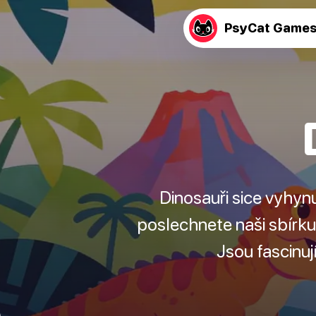
PsyCat Game
Dinosauři sice vyhyn
poslechnete naši sbírku 
Jsou fascinuj