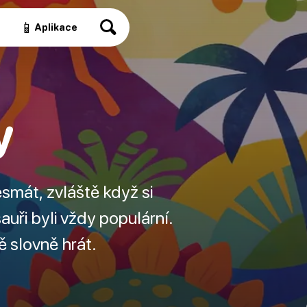
📱
a
Aplikace
y
smát, zvláště když si
auři byli vždy populární.
ě slovně hrát.