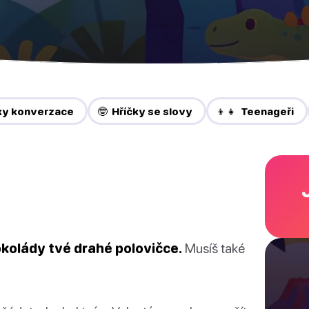
ky konverzace
🤓 Hříčky se slovy
👦👧 Teenageři
okolády tvé drahé polovičce.
Musíš také