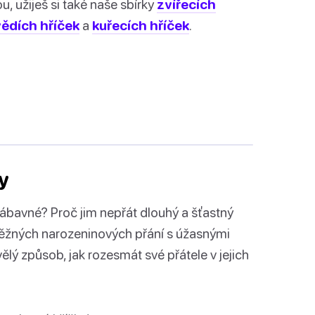
u, užiješ si také naše sbírky
zvířecích
ědích hříček
a
kuřecích hříček
.
y
zábavné? Proč jim nepřát dlouhý a šťastný
 běžných narozeninových přání s úžasnými
ělý způsob, jak rozesmát své přátele v jejich