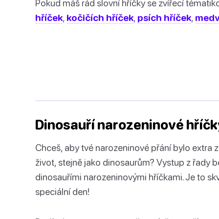
Pokud máš rád slovní hříčky se zvířecí tématiko
hříček
,
kočičích hříček
,
psích hříček
,
medv
Dinosauří narozeninové hříčk
Chceš, aby tvé narozeninové přání bylo extra 
život, stejně jako dinosaurům? Vystup z řady
dinosauřími narozeninovými hříčkami. Je to skv
speciální den!