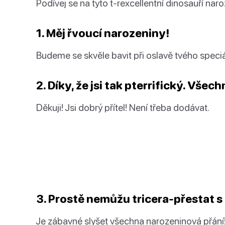
Podívej se na tyto t-rexcellentní dinosauří nar
1. Měj řvoucí narozeniny!
Budeme se skvěle bavit při oslavě tvého speci
2. Díky, že jsi tak pterrifický. Vše
Děkuji! Jsi dobrý přítel! Není třeba dodávat.
3. Prostě nemůžu tricera-přestat 
Je zábavné slyšet všechna narozeninová přání! 