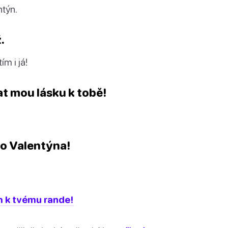
ntýn.
.
ím i já!
t mou lásku k tobě!
ho Valentýna!
ch k tvému rande!