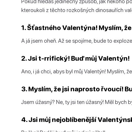
Pokud hledáš jedinečný způsob, jak někoho po
kteroukoli z těchto rozkošných dinosauřích val
1. Šťastného Valentýna! Myslím, že 
A já jsem oheň. Až se spojíme, bude to exploze
2. Jsi t-rrifický! Buď můj Valentýn!
Ano, i já chci, abys byl můj Valentýn! Myslím, ž
3. Myslím, že jsi naprosto řvoucí! 
Jsem úžasný? Ne, ty jsi ten úžasný! Měl bych bý
4. Jsi můj nejoblíbenější Valentýns