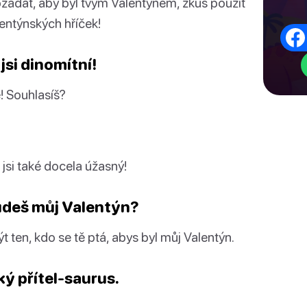
žádat, aby byl tvým Valentýnem, zkus použít
entýnských hříček!
jsi dinomítní!
! Souhlasíš?
e jsi také docela úžasný!
Budeš můj Valentýn?
t ten, kdo se tě ptá, abys byl můj Valentýn.
ký přítel-saurus.