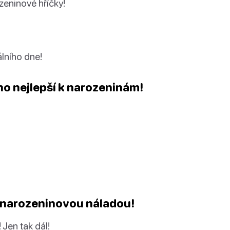
ozeninové hříčky!
álního dne!
chno nejlepší k narozeninám!
s narozeninovou náladou!
Jen tak dál!