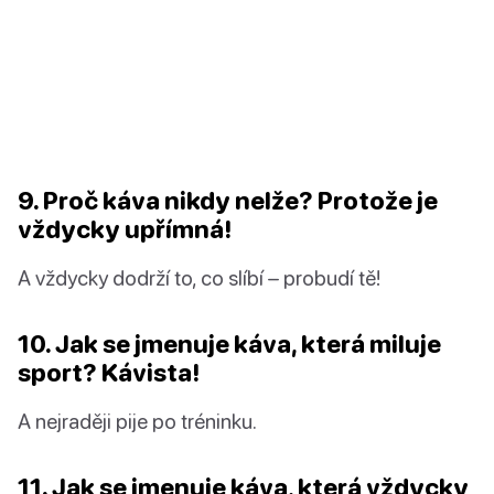
9. Proč káva nikdy nelže? Protože je
vždycky upřímná!
A vždycky dodrží to, co slíbí – probudí tě!
10. Jak se jmenuje káva, která miluje
sport? Kávista!
A nejraději pije po tréninku.
11. Jak se jmenuje káva, která vždycky