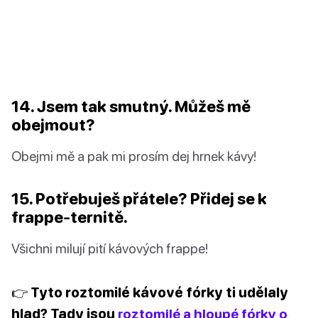
14. Jsem tak smutný. Můžeš mě
obejmout?
Obejmi mě a pak mi prosím dej hrnek kávy!
15. Potřebuješ přátele? Přidej se k
frappe-ternitě.
Všichni milují pití kávových frappe!
👉 Tyto roztomilé kávové fórky ti udělaly
hlad? Tady jsou
roztomilé a hloupé fórky o