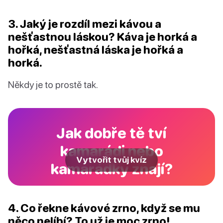
3. Jaký je rozdíl mezi kávou a
nešťastnou láskou? Káva je horká a
hořká, nešťastná láska je hořká a
horká.
Někdy je to prostě tak.
Jak dobře tě tví
kamarádi nebo
Vytvořit tvůj kvíz
kamarádky znají?
4. Co řekne kávové zrno, když se mu
něco nelíbí? To už je moc zrno!