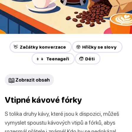
👋 Začátky konverzace
🤓 Hříčky se slovy
👦👧 Teenageři
🧒 Děti
📖
Zobrazit obsah
Vtipné kávové fórky
S tolika druhy kávy, které jsou k dispozici, můžeš
vymyslet spoustu kávových vtipů a fórků, abys
rozesmál přátele i známé! Kdo by se nedokázal