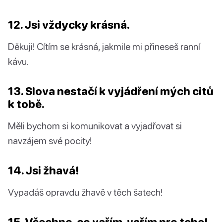
12. Jsi vždycky krásná.
Děkuji! Cítím se krásná, jakmile mi přineseš ranní
kávu.
13. Slova nestačí k vyjádření mých citů
k tobě.
Měli bychom si komunikovat a vyjadřovat si
navzájem své pocity!
14. Jsi žhavá!
Vypadáš opravdu žhavě v těch šatech!
15. Všechno, co vařím, vařím pro tebe!