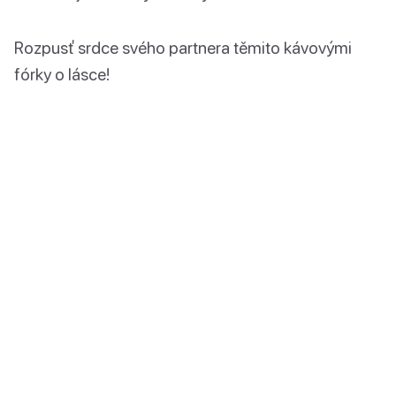
Rozpusť srdce svého partnera těmito kávovými
fórky o lásce!