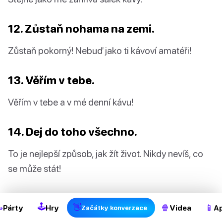
12. Zůstaň nohama na zemi.
Zůstaň pokorný! Nebuď jako ti kávoví amatéři!
13. Věřím v tebe.
Věřím v tebe a v mé denní kávu!
14. Dej do toho všechno.
To je nejlepší způsob, jak žít život. Nikdy nevíš, co
2
se může stát!
🕹

👋
🍿
📱
Párty
Hry
Videa
Ap
Začátky konverzace