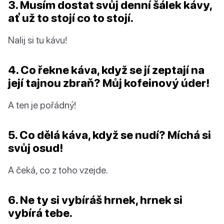
3. Musím dostat svůj denní šálek kávy,
ať už to stojí co to stojí.
Nalij si tu kávu!
4. Co řekne káva, když se jí zeptají na
její tajnou zbraň? Můj kofeinový úder!
A ten je pořádný!
5. Co dělá káva, když se nudí? Míchá si
svůj osud!
A čeká, co z toho vzejde.
6. Ne ty si vybíráš hrnek, hrnek si
vybírá tebe.