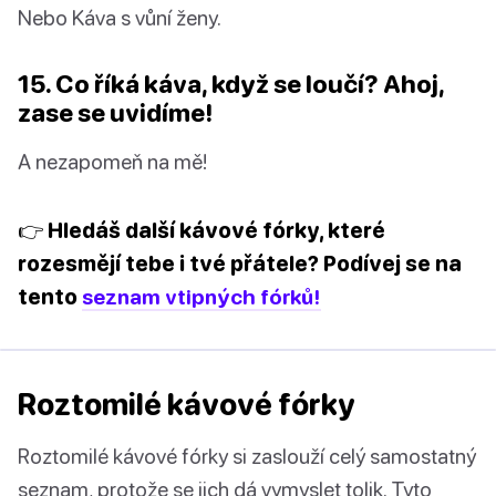
Nebo Káva s vůní ženy.
15. Co říká káva, když se loučí? Ahoj,
zase se uvidíme!
A nezapomeň na mě!
👉 Hledáš další kávové fórky, které
rozesmějí tebe i tvé přátele? Podívej se na
tento
seznam vtipných fórků!
Roztomilé kávové fórky
Roztomilé kávové fórky si zaslouží celý samostatný
seznam, protože se jich dá vymyslet tolik. Tyto