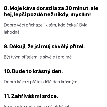
8. Moje káva dorazila za 30 minut, ale
hej, lepší pozdě než nikdy, myslím!
Dobré věci přicházejí k těm, kdo čekají. Byla
lahodná!
9. Děkuji, že jsi můj skvělý přítel.
Být tvým přítelem je skvělé i pro mě!
10. Bude to krásný den.
Dobrá káva s přáteli dělá den krásným.
11. Zahříváš mi srdce.
Stejně jako mě zahřívá šálek kávy!