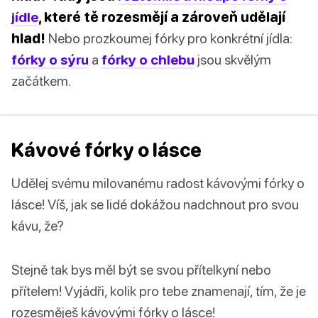
jídle
, které tě rozesmějí a zároveň udělají
hlad!
Nebo prozkoumej fórky pro konkrétní jídla:
fórky o sýru
a
fórky o chlebu
jsou skvělým
začátkem.
Kávové fórky o lásce
Udělej svému milovanému radost kávovými fórky o
lásce! Víš, jak se lidé dokážou nadchnout pro svou
kávu, že?
Stejně tak bys měl být se svou přítelkyní nebo
přítelem! Vyjádři, kolik pro tebe znamenají, tím, že je
rozesměješ kávovými fórky o lásce!