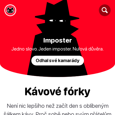
Imposter
Jedno slovo. Jeden imposter. Nulová důvěra.
Odhal své kamarády
Kávové fórky
Není nic lepšího než začít den s oblíbeným
šálkem kávy. Proč sobě nebo svým přátelům