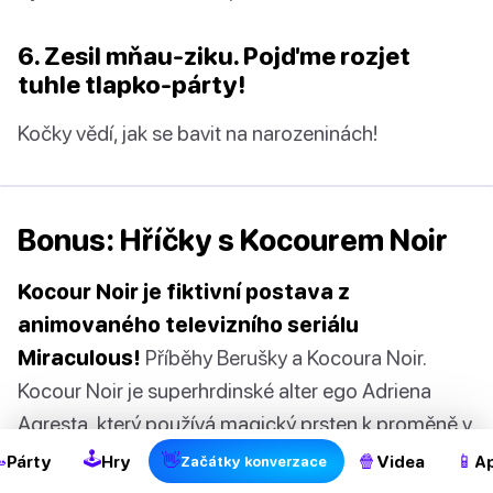
6. Zesil mňau-ziku. Pojďme rozjet
tuhle tlapko-párty!
Kočky vědí, jak se bavit na narozeninách!
Bonus: Hříčky s Kocourem Noir
Kocour Noir je fiktivní postava z
animovaného televizního seriálu
Miraculous!
Příběhy Berušky a Kocoura Noir.
2
Kocour Noir je superhrdinské alter ego Adriena
Agresta, který používá magický prsten k proměně v
Kocoura Noir.
🕹

👋
🍿
📱
Párty
Hry
Videa
Ap
Začátky konverzace