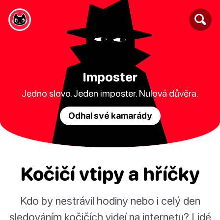
Imposter
Jedno slovo. Jeden imposter. Nulová důvěra.
Odhal své kamarády
Kočičí vtipy a hříčky
Kdo by nestrávil hodiny nebo i celý den
sledováním kočičích videí na internetu? Lidé