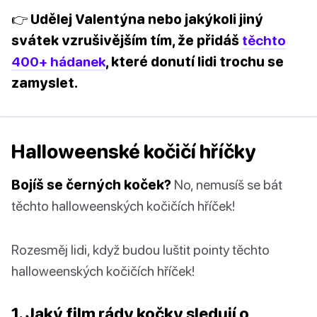
👉 Udělej Valentýna nebo jakýkoli jiný
svátek vzrušivějším tím, že přidáš
těchto
400+ hádanek
, které donutí lidi trochu se
zamyslet.
Halloweenské kočičí hříčky
Bojíš se černých koček?
No, nemusíš se bát
těchto halloweenských kočičích hříček!
Rozesměj lidi, když budou luštit pointy těchto
halloweenských kočičích hříček!
1. Jaký film rády kočky sledují o