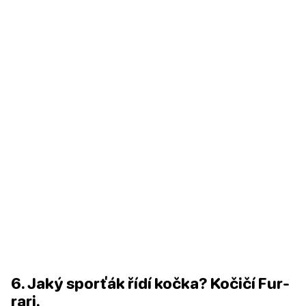
6. Jaký sporťák řídí kočka? Kočičí Fur-
rari.