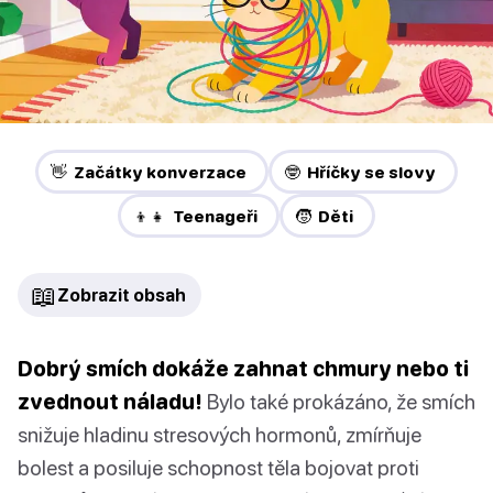
👋 Začátky konverzace
🤓 Hříčky se slovy
👦👧 Teenageři
🧒 Děti
📖
Zobrazit obsah
Dobrý smích dokáže zahnat chmury nebo ti
zvednout náladu!
Bylo také prokázáno, že smích
snižuje hladinu stresových hormonů, zmírňuje
bolest a posiluje schopnost těla bojovat proti