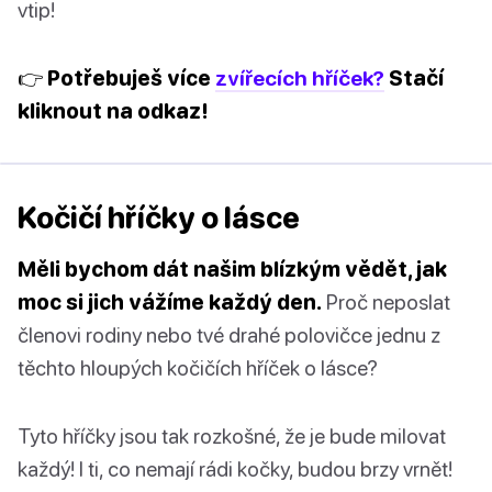
vtip!
👉 Potřebuješ více
zvířecích hříček?
Stačí
kliknout na odkaz!
Kočičí hříčky o lásce
Měli bychom dát našim blízkým vědět, jak
moc si jich vážíme každý den.
Proč neposlat
členovi rodiny nebo tvé drahé polovičce jednu z
těchto hloupých kočičích hříček o lásce?
Tyto hříčky jsou tak rozkošné, že je bude milovat
každý! I ti, co nemají rádi kočky, budou brzy vrnět!