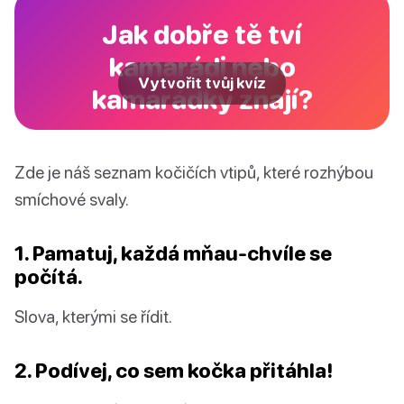
Jak dobře tě tví
kamarádi nebo
Vytvořit tvůj kvíz
kamarádky znají?
Zde je náš seznam kočičích vtipů, které rozhýbou
smíchové svaly.
1. Pamatuj, každá mňau-chvíle se
počítá.
Slova, kterými se řídit.
2. Podívej, co sem kočka přitáhla!