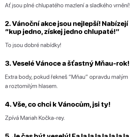
Ať jsou plné chlupatého mazlení a sladkého vrnění!
2. Vánoční akce jsou nejlepší! Nabízejí
“kup jedno, získej jedno chlupaté!”
To jsou dobré nabídky!
3. Veselé Vánoce a šťastný Mňau-rok!
Extra body, pokud řekneš “Mňau” opravdu malým
a roztomilým hlasem.
4. Vše, co chci k Vánocům, jsi ty!
Zpívá Mariah Kočka-rey.
5. Je čas být veselý! Fa la la la la la la la