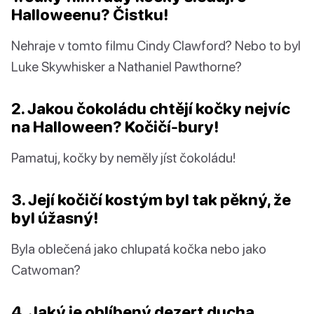
Halloweenu? Čistku!
Nehraje v tomto filmu Cindy Clawford? Nebo to byl
Luke Skywhisker a Nathaniel Pawthorne?
2. Jakou čokoládu chtějí kočky nejvíc
na Halloween? Kočičí-bury!
Pamatuj, kočky by neměly jíst čokoládu!
3. Její kočičí kostým byl tak pěkný, že
byl úžasný!
Byla oblečená jako chlupatá kočka nebo jako
Catwoman?
4. Jaký je oblíbený dezert ducha