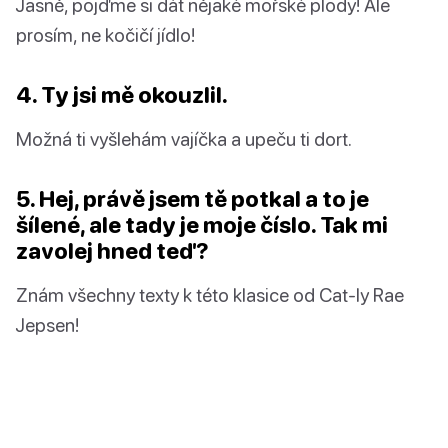
Jasně, pojďme si dát nějaké mořské plody! Ale
prosím, ne kočičí jídlo!
4. Ty jsi mě okouzlil.
Možná ti vyšlehám vajíčka a upeču ti dort.
5. Hej, právě jsem tě potkal a to je
šílené, ale tady je moje číslo. Tak mi
zavolej hned teď?
Znám všechny texty k této klasice od Cat-ly Rae
Jepsen!