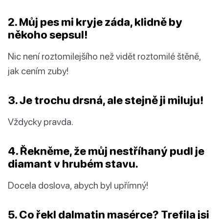
2. Můj pes mi kryje záda, klidně by
někoho sepsul!
Nic není roztomilejšího než vidět roztomilé štěně,
jak cením zuby!
3. Je trochu drsná, ale stejně ji miluju!
Vždycky pravda.
4. Řekněme, že můj nestříhaný pudl je
diamant v hrubém stavu.
Docela doslova, abych byl upřímný!
5. Co řekl dalmatin masérce? Trefila jsi