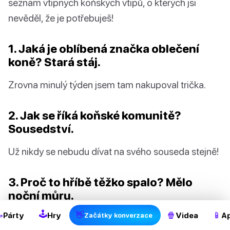
seznam vtipných koňských vtipů, o kterých jsi
nevěděl, že je potřebuješ!
1. Jaká je oblíbená značka oblečení
koně? Stará stáj.
Zrovna minulý týden jsem tam nakupoval trička.
2. Jak se říká koňské komunitě?
Sousedství.
Už nikdy se nebudu dívat na svého souseda stejně!
2
3. Proč to hříbě těžko spalo? Mělo
noční můru.
🕹

👋
🍿
📱
Párty
Hry
Videa
Ap
Začátky konverzace
Nenávidím, když mám noční můry.