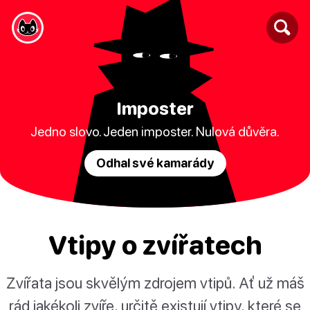
Imposter
Jedno slovo. Jeden imposter. Nulová důvěra.
Odhal své kamarády
Vtipy o zvířatech
Zvířata jsou skvělým zdrojem vtipů. Ať už máš
rád jakékoli zvíře, určitě existují vtipy, které se