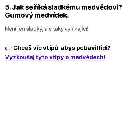
5. Jak se říká sladkému medvědovi?
Gumový medvídek.
Není jen sladký, ale taky vynikající!
👉 Chceš víc vtipů, abys pobavil lidi?
Vyzkoušej tyto vtipy o medvědech!