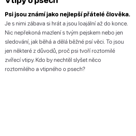
Vtipy o psech
Psi jsou známí jako nejlepší přátelé člověka.
Je s nimi zábava si hrát a jsou loajální až do konce.
Nic nepřekoná mazlení s tvým pejskem nebo jen
sledování, jak běhá a dělá běžné psí věci. To jsou
jen některé z důvodů, proč psi tvoří roztomilé
zvířecí vtipy. Kdo by nechtěl slyšet něco
roztomilého a vtipného o psech?