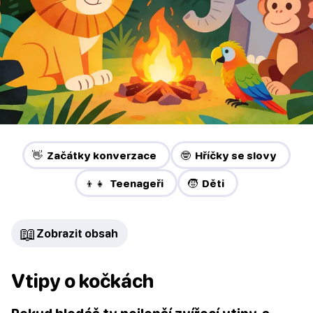
👋 Začátky konverzace
🤓 Hříčky se slovy
👦👧 Teenageři
🧒 Děti
📖
Zobrazit obsah
Vtipy o kočkách