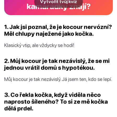
Vytvořit tvůj kvíz
kamarádky znají?
1. Jak jsi poznal, že je kocour nervózní?
Měl chlupy naježené jako kočka.
Klasický vtip, ale vždycky se hodí!
2. Můj kocour je tak nezávislý, že se mi
jednou vrátil domů s hypotékou.
Můj kocour je tak nezávislý. Já jsem ten, kdo se lepí.
3. Co řekla kočka, když viděla něco
naprosto šíleného? To si ze mě kočka
dělá prdel.