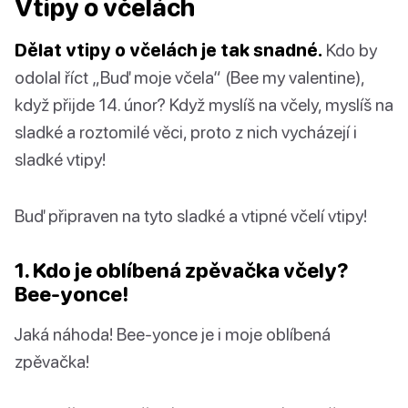
Vtipy o včelách
Dělat vtipy o včelách je tak snadné.
Kdo by
odolal říct „Buď moje včela“ (Bee my valentine),
když přijde 14. únor? Když myslíš na včely, myslíš na
sladké a roztomilé věci, proto z nich vycházejí i
sladké vtipy!
Buď připraven na tyto sladké a vtipné včelí vtipy!
1. Kdo je oblíbená zpěvačka včely?
Bee-yonce!
Jaká náhoda! Bee-yonce je i moje oblíbená
zpěvačka!