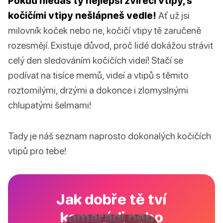
Pokud hledáš ty nejlepší zvířecí vtipy, s
kočičími vtipy nešlápneš vedle!
Ať už jsi
milovník koček nebo ne, kočičí vtipy tě zaručeně
rozesmějí. Existuje důvod, proč lidé dokážou strávit
celý den sledováním kočičích videí! Stačí se
podívat na tisíce memů, videí a vtipů s těmito
roztomilými, drzými a dokonce i zlomyslnými
chlupatými šelmami!
Tady je náš seznam naprosto dokonalých kočičích
vtipů pro tebe!
Jak dobře tě tví
kamarádi nebo