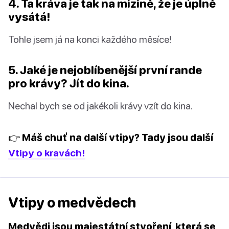
4. Ta kráva je tak na mizině, že je úplně
vysátá!
Tohle jsem já na konci každého měsíce!
5. Jaké je nejoblíbenější první rande
pro krávy? Jít do kina.
Nechal bych se od jakékoli krávy vzít do kina.
👉 Máš chuť na další vtipy? Tady jsou další
Vtipy o kravách!
Vtipy o medvědech
Medvědi jsou majestátní stvoření, která se