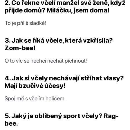
2. Co řekne včelí manžel své ženě, když
přijde domů? Miláčku, jsem doma!
To je příliš sladké!
3. Jak se říká včele, která vzkřísila?
Zom-bee!
O to víc se nechci nechat píchnout!
4. Jak si včely nechávají stříhat vlasy?
Mají bzučivé účesy!
Spoj mě s včelím holičem.
5. Jaký je oblíbený sport včely? Rag-
bee.