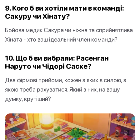
9. Кого б ви хотіли мати в команді:
Сакуру чи Хінату?
Бойова медик Сакура чи ніжна та сприйнятлива
Хіната - хто ваш ідеальний член команди?
10. Що б ви вибрали: Расенган
Наруто чи Чідорі Саске?
Два фірмові прийоми, кожен з яких є силою, з
якою треба рахуватися. Який з них, на вашу
думку, крутіший?