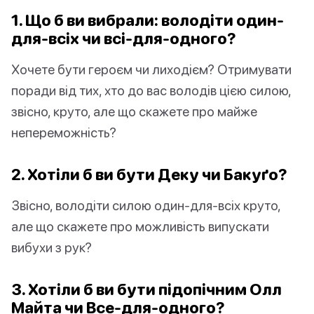
1. Що б ви вибрали: володіти один-
для-всіх чи всі-для-одного?
Хочете бути героєм чи лиходієм? Отримувати
поради від тих, хто до вас володів цією силою,
звісно, круто, але що скажете про майже
непереможність?
2. Хотіли б ви бути Деку чи Бакуґо?
Звісно, володіти силою один-для-всіх круто,
але що скажете про можливість випускати
вибухи з рук?
3. Хотіли б ви бути підопічним Олл
Майта чи Все-для-одного?