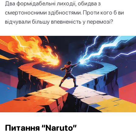
Два формідабельні лиходії, обидва з
смертоносними здібностями. Проти кого б ви
відчували більшу впевненість у перемозі?
Питання “Naruto”