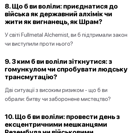
8. Що б ви воліли: приєднатися до
війська як державний алхімік чи
жити як вигнанець, як Шрам?
У світі Fullmetal Alchemist, ви б підтримали закон
чи виступили проти нього?
9. З ким б ви воліли зіткнутися: з
гомункулом чи спробувати людську
трансмутацію?
Дві ситуації з високим ризиком - що б ви
обрали: битву чи заборонене мистецтво?
10. Що б ви воліли: провести день з
ексцентричними мешканцями
Резембула чи військовими