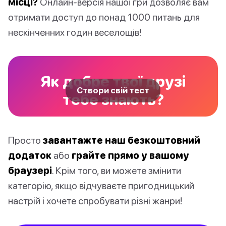
місці?
Онлайн-версія нашої гри дозволяє вам
отримати доступ до понад 1000 питань для
нескінченних годин веселощів!
Як добре твої друзі
Створи свій тест
тебе знають?
Просто
завантажте наш безкоштовний
додаток
або
грайте прямо у вашому
браузері
. Крім того, ви можете змінити
категорію, якщо відчуваєте пригодницький
настрій і хочете спробувати різні жанри!