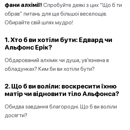
фани алхімії!
Спробуйте деякі з цих “Що б ти
обрав” питань для ще більшої веселощів.
Обирайте свій шлях мудро!
1. Хто б ви хотіли бути: Едвард чи
Альфонс Ерік?
Обдарований алхімік чи душа, ув’язнена в
обладунках? Ким би ви хотіли бути?
2. Що б ви воліли: воскресити їхню
матір чи відновити тіло Альфонса?
Обидва завдання благородні. Що б ви воліли
досягти?