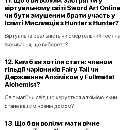
11. Що б ви воліли: застрягти у
віртуальному світі Sword Art Online
чи бути змушеним брати участь у
Іспиті Мисливців з Hunter x Hunter?
Віртуальна реальність чи смертельний тест на
виживання, що виберете?
12. Ким б ви хотіли стати: членом
гільдії чарівників Fairy Tail чи
Державним Алхіміком у Fullmetal
Alchemist?
Світ магії чи світ, що керується алхімією, який
стане вашим новим домом?
13. Що б ви воліли: мати вічне