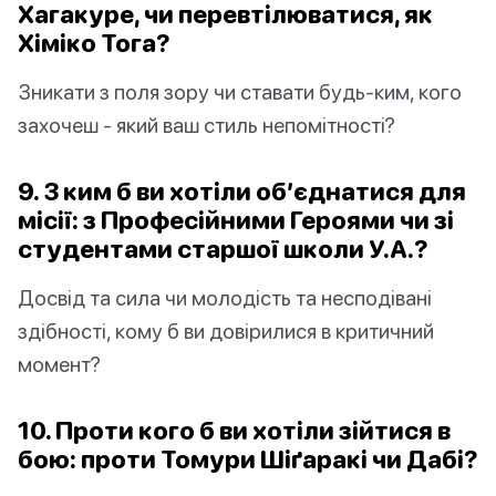
Хагакуре, чи перевтілюватися, як
Хіміко Тога?
Зникати з поля зору чи ставати будь-ким, кого
захочеш - який ваш стиль непомітності?
9. З ким б ви хотіли об’єднатися для
місії: з Професійними Героями чи зі
студентами старшої школи У.А.?
Досвід та сила чи молодість та несподівані
здібності, кому б ви довірилися в критичний
момент?
10. Проти кого б ви хотіли зійтися в
бою: проти Томури Шіґаракі чи Дабі?