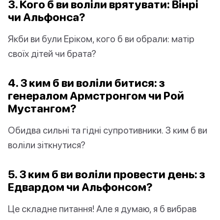
3. Кого б ви воліли врятувати: Вінрі
чи Альфонса?
Якби ви були Еріком, кого б ви обрали: матір
своїх дітей чи брата?
4. З ким б ви воліли битися: з
генералом Армстронгом чи Рой
Мустангом?
Обидва сильні та гідні супротивники. З ким б ви
воліли зіткнутися?
5. З ким б ви воліли провести день: з
Едвардом чи Альфонсом?
Це складне питання! Але я думаю, я б вибрав