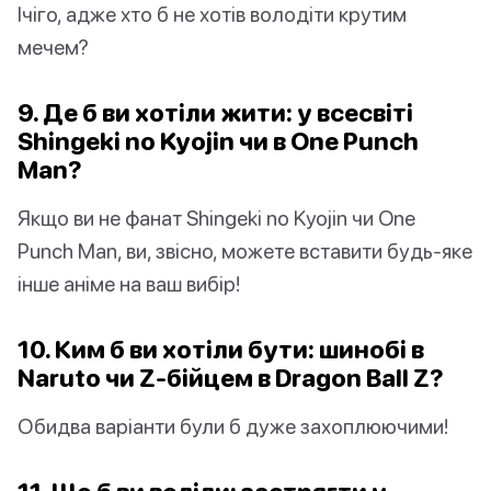
Ічіго, адже хто б не хотів володіти крутим
мечем?
9. Де б ви хотіли жити: у всесвіті
Shingeki no Kyojin чи в One Punch
Man?
Якщо ви не фанат Shingeki no Kyojin чи One
Punch Man, ви, звісно, можете вставити будь-яке
інше аніме на ваш вибір!
10. Ким б ви хотіли бути: шинобі в
Naruto чи Z-бійцем в Dragon Ball Z?
Обидва варіанти були б дуже захоплюючими!