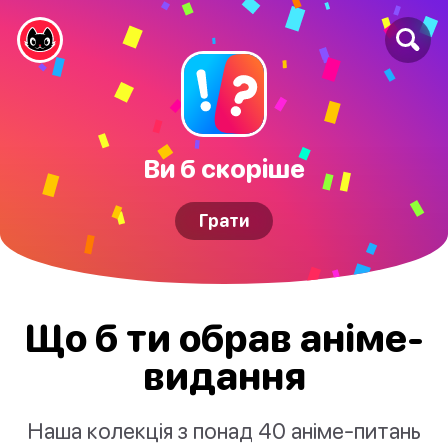
Ви б скоріше
Грати
Що б ти обрав аніме-
видання
Наша колекція з понад 40 аніме-питань