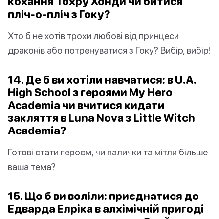
кохання Тохру Хонди чи битися
пліч-о-пліч з Гоку?
Хто б не хотів трохи любові від принцеси
драконів або потренуватися з Гоку? Вибір, вибір!
14. Де б ви хотіли навчатися: в U.A.
High School з героями My Hero
Academia чи вчитися кидати
закляття в Luna Nova з Little Witch
Academia?
Готові стати героєм, чи палички та мітли більше
ваша тема?
15. Що б ви воліли: приєднатися до
Едварда Елріка в алхімічній пригоді