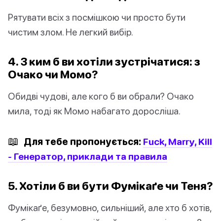
Рятувати всіх з посмішкою чи просто бути
чистим злом. Не легкий вибір.
4. З ким б ви хотіли зустрічатися: з
Очако чи Момо?
Обидві чудові, але кого б ви обрали? Очако
мила, тоді як Момо набагато доросліша.
📖
Для тебе пропонується:
Fuck, Marry, Kill
- Генератор, приклади та правила
5. Хотіли б ви бути Фумікаґе чи Теня?
Фумікаґе, безумовно, сильніший, але хто б хотів,