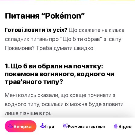
Питання “Pokémon”
Готові ловити їх усіх?
Що скажете на кілька
складних питань про “Що б ти обрав” зі світу
Покемонів? Треба думати швидко!
1. Що б ви обрали на початку:
покемона вогняного, водного чи
трав’яного типу?
Мені колись сказали, що краще починати з
водного типу, оскільки їх можна буде зловити
лише пізніше в грі.
🕹
🥳
👋
🍿
Вечірка
Ігри
Відео
Pозмова стартери
2. Що б ви обрали: покемона