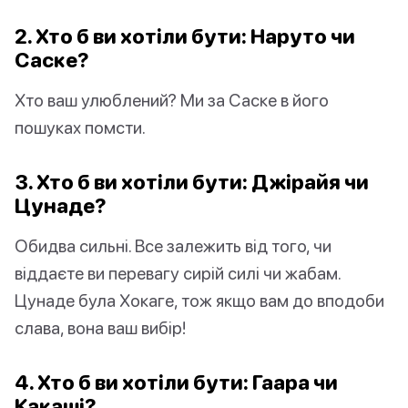
2. Хто б ви хотіли бути: Наруто чи
Саске?
Хто ваш улюблений? Ми за Саске в його
пошуках помсти.
3. Хто б ви хотіли бути: Джірайя чи
Цунаде?
Обидва сильні. Все залежить від того, чи
віддаєте ви перевагу сирій силі чи жабам.
Цунаде була Хокаге, тож якщо вам до вподоби
слава, вона ваш вибір!
4. Хто б ви хотіли бути: Гаара чи
Какаші?