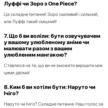
Луффі чи Зоро з One Piece?
Це складне питання! Зоро сміливий і сильний,
але Луффі такий смішний!
7. Що б ви воліли: бути озвучувачем
у вашому улюбленому аніме чи
малювати разом з вашим
улюбленим мангакою?
Ставлюся на те, що ви не зможете вирішити між
цими двома!
8. Ким б ви хотіли бути: Наруто чи
Ічіго?
Наруто чи Ічіго? Складне питання. Наш голос за