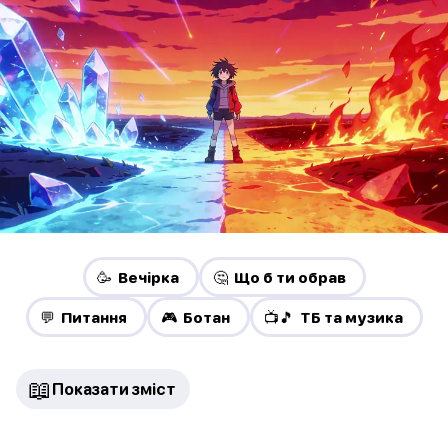
🥳 Вечірка
🤔 Що б ти обрав
💬 Питання
🎮 Ботан
📺🎵 ТБ та музика
📖
Показати зміст