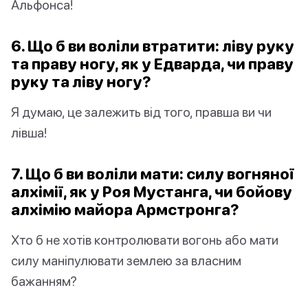
Альфонса!
6. Що б ви воліли втратити: ліву руку
та праву ногу, як у Едварда, чи праву
руку та ліву ногу?
Я думаю, це залежить від того, правша ви чи
лівша!
7. Що б ви воліли мати: силу вогняної
алхімії, як у Роя Мустанга, чи бойову
алхімію майора Армстронга?
Хто б не хотів контролювати вогонь або мати
силу маніпулювати землею за власним
бажанням?