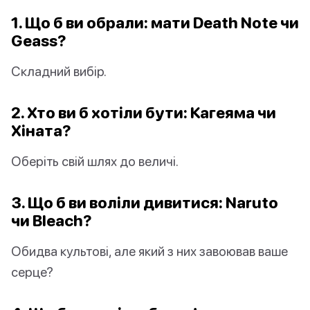
1. Що б ви обрали: мати Death Note чи
Geass?
Складний вибір.
2. Хто ви б хотіли бути: Кагеяма чи
Хіната?
Оберіть свій шлях до величі.
3. Що б ви воліли дивитися: Naruto
чи Bleach?
Обидва культові, але який з них завоював ваше
серце?