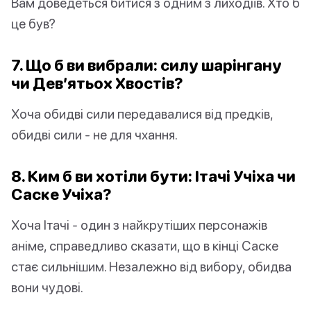
Вам доведеться битися з одним з лиходіїв. Хто б
це був?
7. Що б ви вибрали: силу шарінгану
чи Дев’ятьох Хвостів?
Хоча обидві сили передавалися від предків,
обидві сили - не для чхання.
8. Ким б ви хотіли бути: Ітачі Учіха чи
Саске Учіха?
Хоча Ітачі - один з найкрутіших персонажів
аніме, справедливо сказати, що в кінці Саске
стає сильнішим. Незалежно від вибору, обидва
вони чудові.