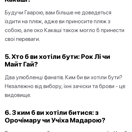
Будучи Гаарою, вам більше не доведеться
їздити на пляж, адже ви приносите пляж з
собою, але око Какаші також могло б принести
свої переваги.
5. Хто б ви хотіли бути: Рок Лі чи
Майт Гай?
Два улюбленці фанатів. Ким би ви хотіли бути?
Незалежно від вибору, їхні зачіски та брови - це
видовище.
6. З ким б ви хотіли битися: з
Орочімару чи Учіха Мадарою?