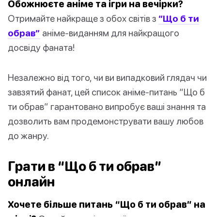
Обожнюєте аніме та ігри на вечірки?
Отримайте найкраще з обох світів з
“Що б ти
обрав”
аніме-виданням для найкращого
досвіду фаната!
Незалежно від того, чи ви випадковий глядач чи
завзятий фанат, цей список аніме-питань “Що б
ти обрав” гарантовано випробує ваші знання та
дозволить вам продемонструвати вашу любов
до жанру.
Грати в “Що б ти обрав”
онлайн
Хочете більше питань “Що б ти обрав” на