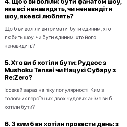
4. Що б ви воліли: бути фанатом шоу,
яке всі ненавидять, чи ненавидіти
шоу, яке всі люблять?
Що б ви воліли витримати: бути єдиним, хто
любить шоу, чи бути єдиним, хто його
ненавидить?
5. Хто ви б хотіли бути: Рудеос з
Mushoku Tensei чи Нацукі Субару з
Re:Zero?
Іссекай зараз на піку популярності. Ким з
головних героїв цих двох чудових аніме ви б
хотіли бути?
6. З ким б ви хотіли провести день: з