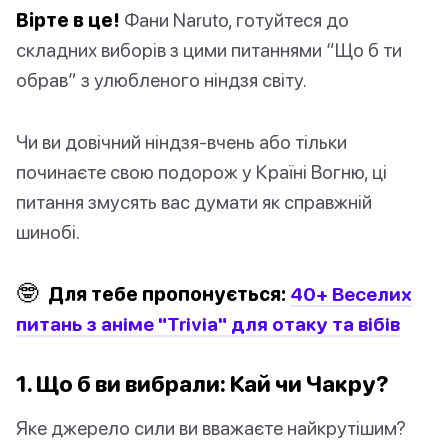
Вірте в це!
Фани Naruto, готуйтеся до
складних виборів з цими питаннями “Що б ти
обрав” з улюбленого ніндзя світу.
Чи ви довічний ніндзя-вчень або тільки
починаєте свою подорож у Країні Вогню, ці
питання змусять вас думати як справжній
шинобі.
🤓
Для тебе пропонується:
40+ Веселих
питань з аніме "Trivia" для отаку та вібів
1. Що б ви вибрали: Кай чи Чакру?
Яке джерело сили ви вважаєте найкрутішим?