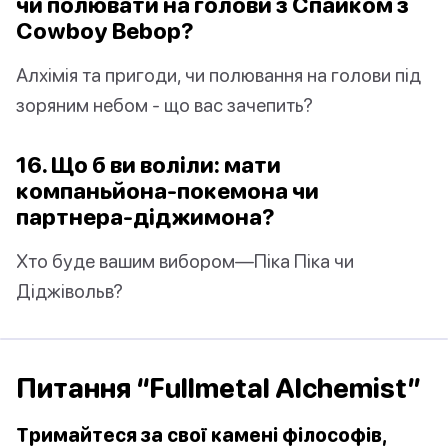
чи полювати на голови з Спайком з
Cowboy Bebop?
Алхімія та пригоди, чи полювання на голови під
зоряним небом - що вас зачепить?
16. Що б ви воліли: мати
компаньйона-покемона чи
партнера-діджимона?
Хто буде вашим вибором—Піка Піка чи
Діджівольв?
Питання “Fullmetal Alchemist”
Тримайтеся за свої камені філософів,