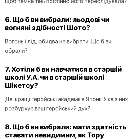
щоб темна тінь постійно його переслідувала?
6. Що б ви вибрали: льодові чи
вогняні здібності Шото?
Вогонь і лід, обидва не вибрати. Що б ви
обрали?
7. Хотіли б ви навчатися в старшій
школі У.А. чи в старшій школі
Шікетсу?
Дві кращі геройські академії в Японії! Яка з них
розбурхує ваш геройський дух?
8. Що б ви вибрали: мати здатність
ставати невидимим, як Тору