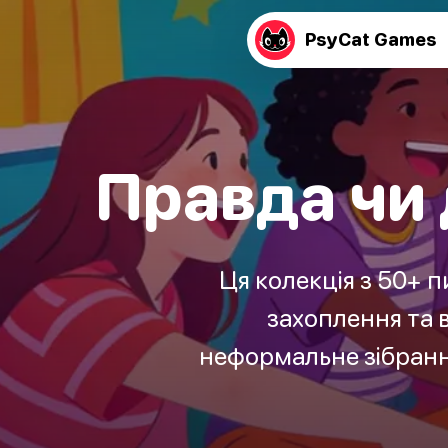
PsyCat Games
Правда чи 
Ця колекція з 50+ 
захоплення та 
неформальне зібранн