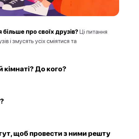
 більше про своїх друзів?
Ці питання
ів і змусять усіх сміятися та
ій кімнаті? До кого?
а?
 тут, щоб провести з ними решту