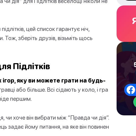
 чи дія” для Підлітків веселощі ніколи не
ідлітків, цей список гарантує ніч,
 Тож, зберіть друзів, візьміть щось
для Підлітків
 ігор, яку ви можете грати на будь-
равці або більше. Всі сідають у коло, і гра
 піде першим.
, чи хоче він вибрати між “Правда чи дія”.
ь задає йому питання, на яке він повинен