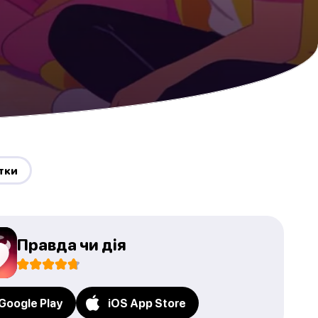
ітки
Правда чи дія
Google Play
iOS App Store