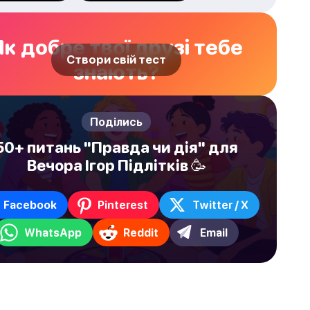
Як добре твої друзі тебе
Створи свій тест
знають?
Поділись
50+ питань "Правда чи дія" для
Вечора Ігор Підлітків 🥳
Facebook
Pinterest
Twitter / X
WhatsApp
Reddit
Email