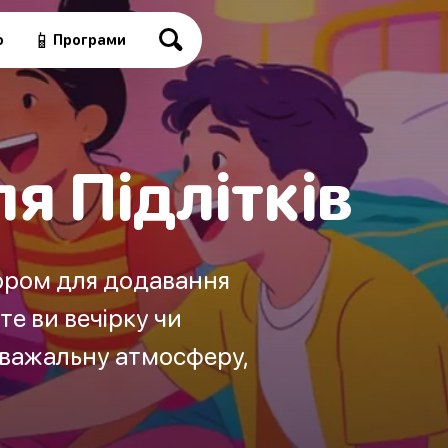
📱
о
Програми
я Підлітків
бором для додавання
е ви вечірку чи
зважальну атмосферу,