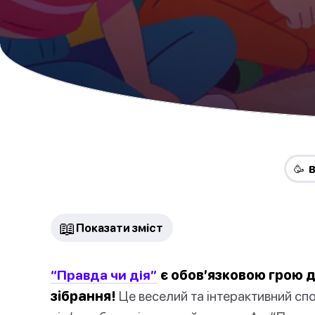
🥳 
📖
Показати зміст
“Правда чи дія”
є обов’язковою грою д
зібрання!
Це веселий та інтерактивний сп