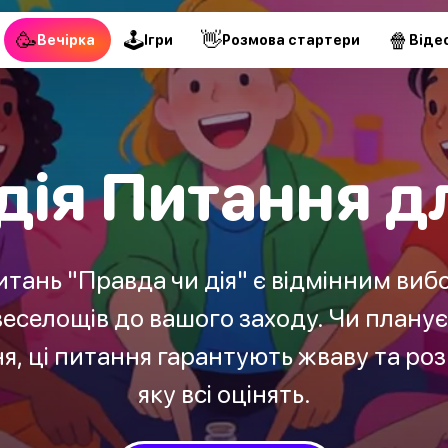
🥳
🕹
👋
🍿
Вечірка
Ігри
Pозмова стартери
Віде
дія Питання дл
питань "Правда чи дія" є відмінним ви
веселощів до вашого заходу. Чи плануєт
я, ці питання гарантують жваву та ро
яку всі оцінять.