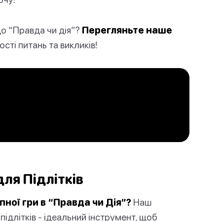
до “Правда чи дія”?
Перегляньте наше
сті питань та викликів!
для Підлітків
пної гри в “Правда чи Дія”?
Наш
ідлітків - ідеальний інструмент, щоб