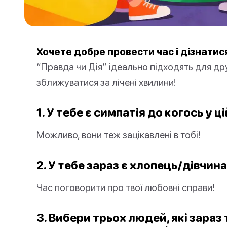
Хочете добре провести час і дізнатися
“Правда чи Дія” ідеально підходять для друз
зближуватися за лічені хвилини!
1. У тебе є симпатія до когось у ц
Можливо, вони теж зацікавлені в тобі!
2. У тебе зараз є хлопець/дівчин
Час поговорити про твої любовні справи!
3. Вибери трьох людей, які зараз