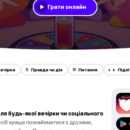
Грати онлайн
Вечірка
🤞 Правда чи дія
💬 Питання
👦👧 Підл
ля будь-якої вечірки чи соціального
осіб краще познайомитися з друзями,