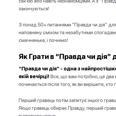
сім’єю або навіть незнайомцями. А з “Правда
закінчуються!
З понад 50+ питаннями “Правда чи дія” для п
наповнену сміхом та незабутніми спогадами.
смачненьке, і почнімо!
Як Грати в “Правда чи дія” 
“Правда чи дія” - одна з найпростіших
якій вечірці!
Все, що вам потрібно, це два г
починається після того, як ви вирішите, хто
Перший гравець потім запитує іншого гравця
Якщо гравець обирає Правду, перший гравец
відповісти чесно.