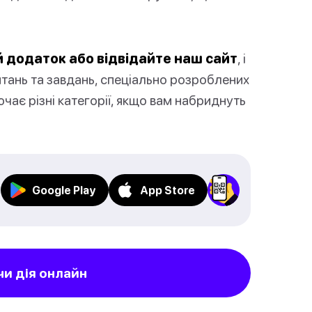
 додаток або відвідайте наш сайт
, і
итань та завдань, спеціально розроблених
ючає різні категорії, якщо вам набриднуть
Google Play
App Store
чи дія онлайн