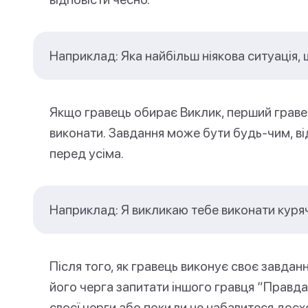
Наприклад: Яка найбільш ніякова ситуація,
Якщо гравець обирає Виклик, перший граве
виконати. Завдання може бути будь-чим, від
перед усіма.
Наприклад: Я викликаю тебе виконати куря
Після того, як гравець виконує своє завдан
його черга запитати іншого гравця “Правда 
своєї черги або поки ви не набавитеся досх