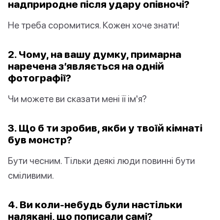
надприродне після удару опівночі?
Не треба соромитися. Кожен хоче знати!
2. Чому, на вашу думку, примарна
наречена з’являється на одній
фотографії?
Чи можете ви сказати мені її ім'я?
3. Що б ти зробив, якби у твоїй кімнаті
був монстр?
Бути чесним. Тільки деякі люди повинні бути
сміливими.
4. Ви коли-небудь були настільки
налякані, що пописали самі?