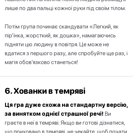
лише по два пальці кожної руки під своїм тілом.
Потім група починає скандувати «Легкий, як
пір’їнка, жорсткий, як дошка», намагаючись
підняти цю людину в повітря. Це може не
вдатися з першого разу, але спробуйте ще раз, і
магія обов’язково станеться!
6. Хованки в темряві
Ця гра дуже схожа на стандартну версію,
за винятком однієї страшної речі!
Ви
граєте в неї в темряві. Якщо ви готові дізнатися,
що приховано в темряві, не чекайте, щоб почати