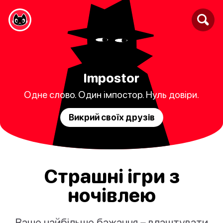
Impostor
Одне слово. Один імпостор. Нуль довіри.
Викрий своїх друзів
Страшні ігри з
ночівлею
Ваше найбільше бажання – влаштувати