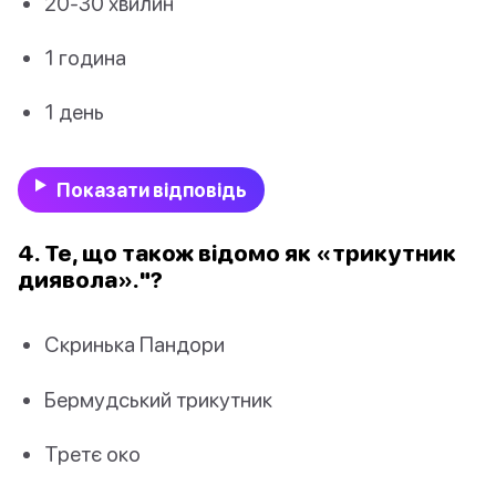
20-30 хвилин
1 година
1 день
Показати відповідь
4. Те, що також відомо як «трикутник
диявола»."?
Скринька Пандори
Бермудський трикутник
Третє око