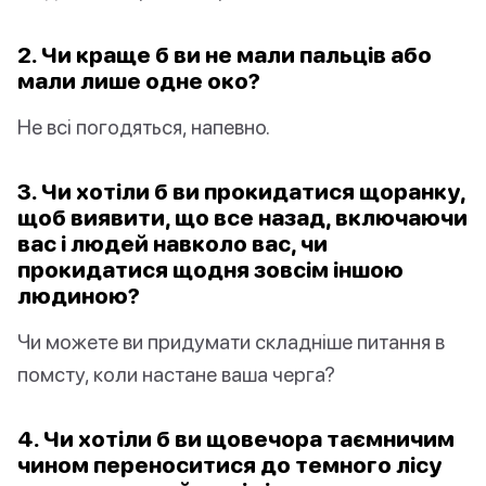
2. Чи краще б ви не мали пальців або
мали лише одне око?
Не всі погодяться, напевно.
3. Чи хотіли б ви прокидатися щоранку,
щоб виявити, що все назад, включаючи
вас і людей навколо вас, чи
прокидатися щодня зовсім іншою
людиною?
Чи можете ви придумати складніше питання в
помсту, коли настане ваша черга?
4. Чи хотіли б ви щовечора таємничим
чином переноситися до темного лісу