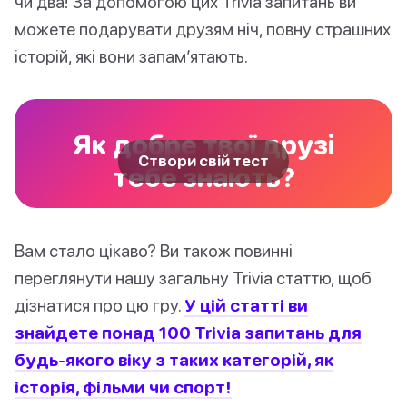
чи два! За допомогою цих Trivia запитань ви
можете подарувати друзям ніч, повну страшних
історій, які вони запам’ятають.
Як добре твої друзі
Створи свій тест
тебе знають?
Вам стало цікаво? Ви також повинні
переглянути нашу загальну Trivia статтю, щоб
дізнатися про цю гру.
У цій статті ви
знайдете понад 100 Trivia запитань для
будь-якого віку з таких категорій, як
історія, фільми чи спорт!