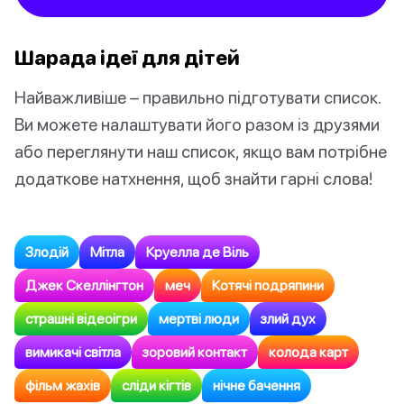
Шарада ідеї для дітей
Найважливіше – правильно підготувати список.
Ви можете налаштувати його разом із друзями
або переглянути наш список, якщо вам потрібне
додаткове натхнення, щоб знайти гарні слова!
Злодій
Мітла
Круелла де Віль
Джек Скеллінгтон
меч
Котячі подряпини
страшні відеоігри
мертві люди
злий дух
вимикачі світла
зоровий контакт
колода карт
фільм жахів
сліди кігтів
нічне бачення