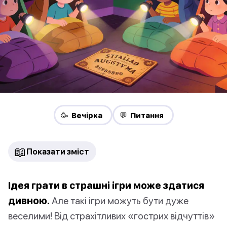
🥳 Вечірка
💬 Питання
📖
Показати зміст
Ідея грати в страшні ігри може здатися
дивною.
Але такі ігри можуть бути дуже
веселими! Від страхітливих «гострих відчуттів»