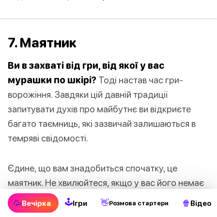
7. Маятник
Ви в захваті від гри, від якої у вас
мурашки по шкірі?
Тоді настав час гри-
ворожіння. Завдяки цій давній традиції
запитувати духів про майбутнє ви відкриєте
багато таємниць, які зазвичай залишаються в
темряві свідомості.
Єдине, що вам знадобиться спочатку, це
маятник. Не хвилюйтеся, якщо у вас його немає
вдома! Ви можете створити його самостійно.
🕹
🥳
👋
🍿
Вечірка
Ігри
Відео
Pозмова стартери
Просто візьміть шматок нитки завдовжки