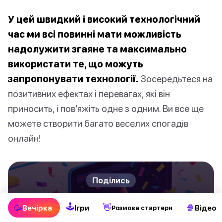
У цей швидкий і високий технологічний
час ми всі повинні мати можливість
надолужити згаяне та максимально
використати те, що можуть
запропонувати технології.
Зосередьтеся на
позитивних ефектах і перевагах, які він
приносить, і пов’яжіть одне з одним. Ви все ще
можете створити багато веселих спогадів
онлайн!
Поділись
9 веселих онлайн-ігор для
🕹
🥳
👋
🍿
Вечірка
Ігри
Відео
Pозмова стартери
вечірок, щоб покращити своє