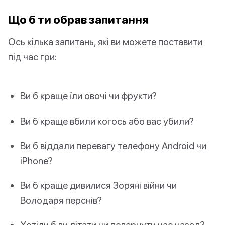
Що б ти обрав запитання
Ось кілька запитань, які ви можете поставити
під час гри:
Ви б краще їли овочі чи фрукти?
Ви б краще вбили когось або вас убили?
Ви б віддали перевагу телефону Android чи
iPhone?
Ви б краще дивилися Зоряні війни чи
Володаря перснів?
Хотіли б ви літати чи повернути час назад?