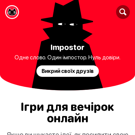
Impostor
Одне слово. Один імпостор. Нуль довіри.
Викрий своїх друзів
Ігри для вечірок
онлайн
Якщо ви шукаєте ідеї, як посилити свою