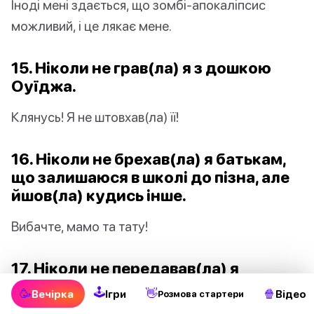
Іноді мені здається, що зомбі-апокаліпсис
можливий, і це лякає мене.
15. Ніколи не грав(ла) я з дошкою
Оуїджа.
Клянусь! Я не штовхав(ла) її!
16. Ніколи не брехав(ла) я батькам,
що залишаюся в школі до пізна, але
йшов(ла) кудись інше.
Вибачте, мамо та тату!
17. Ніколи не передавав(ла) я
записки на уроці.
🕹
🥳
👋
🍿
Вечірка
Ігри
Відео
Pозмова стартери