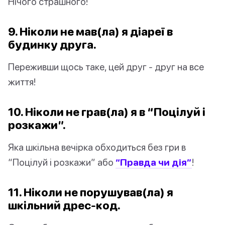
Нічого страшного!
9. Ніколи не мав(ла) я діареї в
будинку друга.
Переживши щось таке, цей друг - друг на все
життя!
10. Ніколи не грав(ла) я в “Поцілуй і
розкажи”.
Яка шкільна вечірка обходиться без гри в
“Поцілуй і розкажи” або
“Правда чи дія”
!
11. Ніколи не порушував(ла) я
шкільний дрес-код.