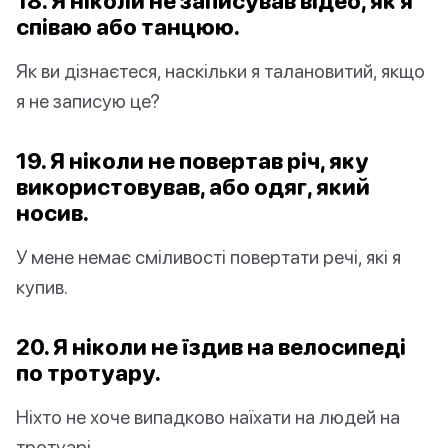
18. Я ніколи не записував відео, як я
співаю або танцюю.
Як ви дізнаєтеся, наскільки я талановитий, якщо
я не записую це?
19. Я ніколи не повертав річ, яку
використовував, або одяг, який
носив.
У мене немає сміливості повертати речі, які я
купив.
20. Я ніколи не їздив на велосипеді
по тротуару.
Ніхто не хоче випадково наїхати на людей на
тротуарі.