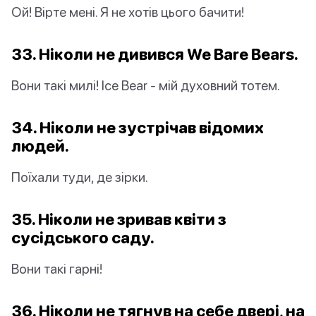
Ой! Вірте мені. Я не хотів цього бачити!
33. Ніколи не дивився We Bare Bears.
Вони такі милі! Ice Bear - мій духовний тотем.
34. Ніколи не зустрічав відомих
людей.
Поїхали туди, де зірки.
35. Ніколи не зривав квіти з
сусідського саду.
Вони такі гарні!
36. Ніколи не тягнув на себе двері, на