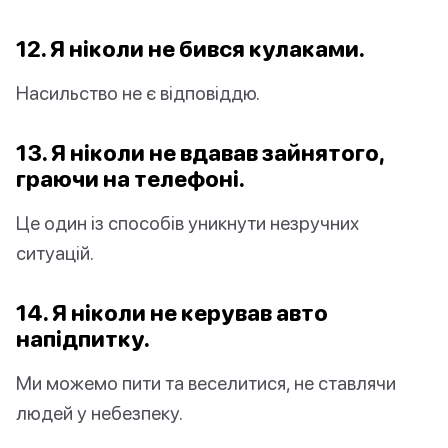
12. Я ніколи не бився кулаками.
Насильство не є відповіддю.
13. Я ніколи не вдавав зайнятого,
граючи на телефоні.
Це один із способів уникнути незручних
ситуацій.
14. Я ніколи не керував авто
напідпитку.
Ми можемо пити та веселитися, не ставлячи
людей у небезпеку.