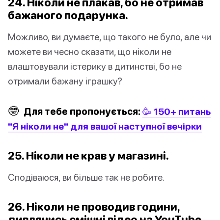
24. Ніколи не плакав, бо не отримав
бажаного подарунка.
Можливо, ви думаєте, що такого не було, але чи
можете ви чесно сказати, що ніколи не
влаштовували істерику в дитинстві, бо не
отримали бажану іграшку?
🤓
Для тебе пропонується:
🥳 150+ питань
"Я ніколи не" для вашої наступної вечірки
25. Ніколи не крав у магазині.
Сподіваюся, ви більше так не робите.
26. Ніколи не проводив години,
дивлячись смішні відео на YouTube.