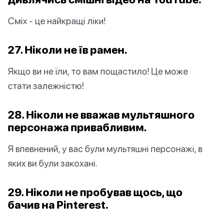
Сміх - це найкращі ліки!
27. Ніколи не їв рамен.
Якщо ви не їли, то вам пощастило! Це може
стати залежністю!
28. Ніколи не вважав мультяшного
персонажа привабливим.
Я впевнений, у вас були мультяшні персонажі, в
яких ви були закохані.
29. Ніколи не пробував щось, що
бачив на Pinterest.