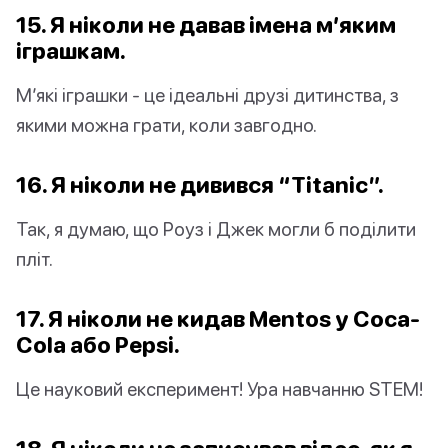
15. Я ніколи не давав імена м’яким
іграшкам.
М’які іграшки - це ідеальні друзі дитинства, з
якими можна грати, коли завгодно.
16. Я ніколи не дивився “Titanic”.
Так, я думаю, що Роуз і Джек могли б поділити
пліт.
17. Я ніколи не кидав Mentos у Coca-
Cola або Pepsi.
Це науковий експеримент! Ура навчанню STEM!