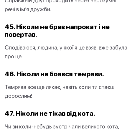
Справжній друг проходить через нерозумні
речі в ім’я дружби.
45. Ніколи не брав напрокат і не
повертав.
Сподіваюся, людина, у якої я це взяв, вже забула
про це.
46. Ніколи не боявся темряви.
Темрява все ще лякає, навіть коли ти стаєш
дорослим!
47. Ніколи не тікав від кота.
Чи ви коли-небудь зустрічали великого кота,