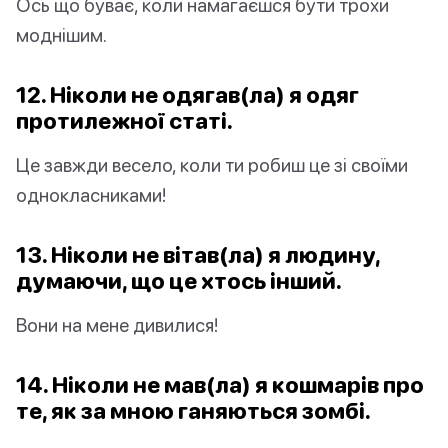
Ось що буває, коли намагаєшся бути трохи
моднішим.
12. Ніколи не одягав(ла) я одяг
протилежної статі.
Це завжди весело, коли ти робиш це зі своїми
однокласниками!
13. Ніколи не вітав(ла) я людину,
думаючи, що це хтось інший.
Вони на мене дивилися!
14. Ніколи не мав(ла) я кошмарів про
те, як за мною ганяються зомбі.