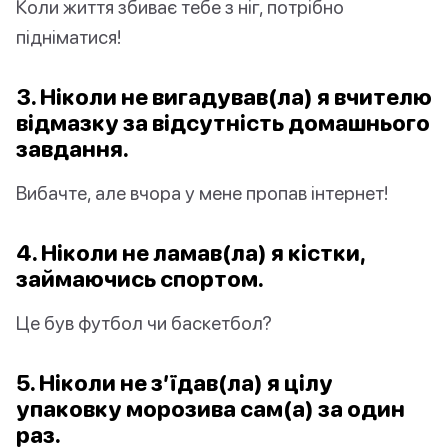
Коли життя збиває тебе з ніг, потрібно
підніматися!
3. Ніколи не вигадував(ла) я вчителю
відмазку за відсутність домашнього
завдання.
Вибачте, але вчора у мене пропав інтернет!
4. Ніколи не ламав(ла) я кістки,
займаючись спортом.
Це був футбол чи баскетбол?
5. Ніколи не з’їдав(ла) я цілу
упаковку морозива сам(а) за один
раз.