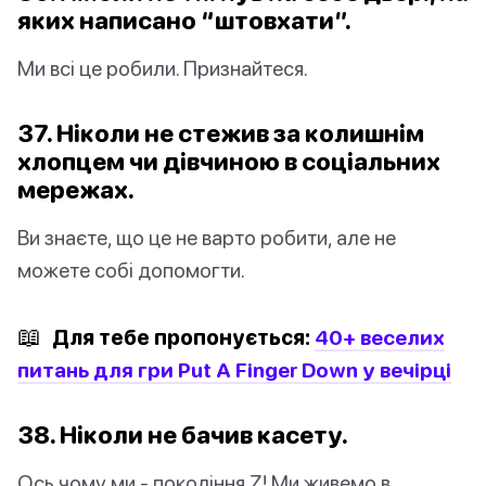
яких написано “штовхати”.
Ми всі це робили. Признайтеся.
37. Ніколи не стежив за колишнім
хлопцем чи дівчиною в соціальних
мережах.
Ви знаєте, що це не варто робити, але не
можете собі допомогти.
📖
Для тебе пропонується:
40+ веселих
питань для гри Put A Finger Down у вечірці
38. Ніколи не бачив касету.
Ось чому ми - покоління Z! Ми живемо в