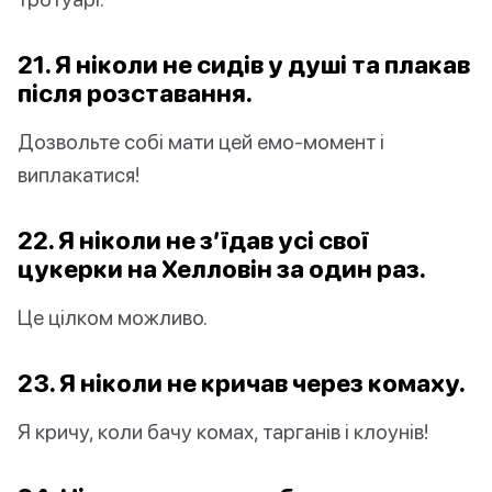
21. Я ніколи не сидів у душі та плакав
після розставання.
Дозвольте собі мати цей емо-момент і
виплакатися!
22. Я ніколи не з’їдав усі свої
цукерки на Хелловін за один раз.
Це цілком можливо.
23. Я ніколи не кричав через комаху.
Я кричу, коли бачу комах, тарганів і клоунів!