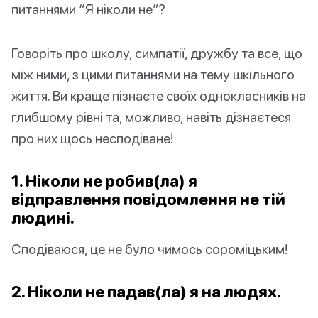
питаннями “Я ніколи не”?
Говоріть про школу, симпатії, дружбу та все, що
між ними, з цими питаннями на тему шкільного
життя. Ви краще пізнаєте своїх однокласників на
глибшому рівні та, можливо, навіть дізнаєтеся
про них щось несподіване!
1. Ніколи не робив(ла) я
відправлення повідомлення не тій
людині.
Сподіваюся, це не було чимось сороміцьким!
2. Ніколи не падав(ла) я на людях.