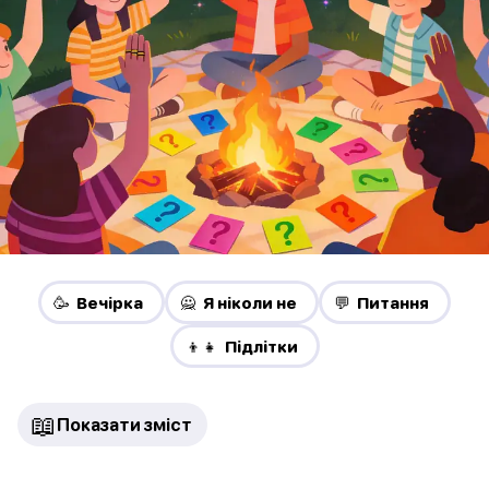
🥳 Вечірка
🙅 Я ніколи не
💬 Питання
👦👧 Підлітки
📖
Показати зміст