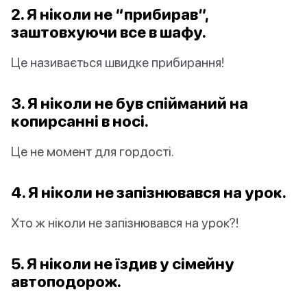
2. Я ніколи не “прибирав”,
заштовхуючи все в шафу.
Це називається швидке прибирання!
3. Я ніколи не був спійманий на
копирсанні в носі.
Це не момент для гордості.
4. Я ніколи не запізнювався на урок.
Хто ж ніколи не запізнювався на урок?!
5. Я ніколи не їздив у сімейну
автоподорож.