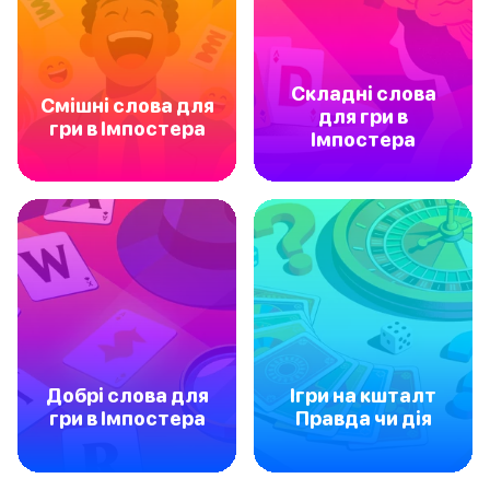
Складні слова
Смішні слова для
для гри в
гри в Імпостера
Імпостера
Добрі слова для
Ігри на кшталт
гри в Імпостера
Правда чи дія