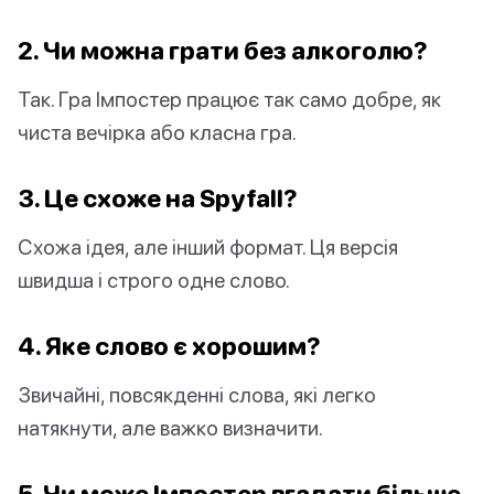
2. Чи можна грати без алкоголю?
Так. Гра Імпостер працює так само добре, як
чиста вечірка або класна гра.
3. Це схоже на Spyfall?
Схожа ідея, але інший формат. Ця версія
швидша і строго одне слово.
4. Яке слово є хорошим?
Звичайні, повсякденні слова, які легко
натякнути, але важко визначити.
5. Чи може Імпостер вгадати більше