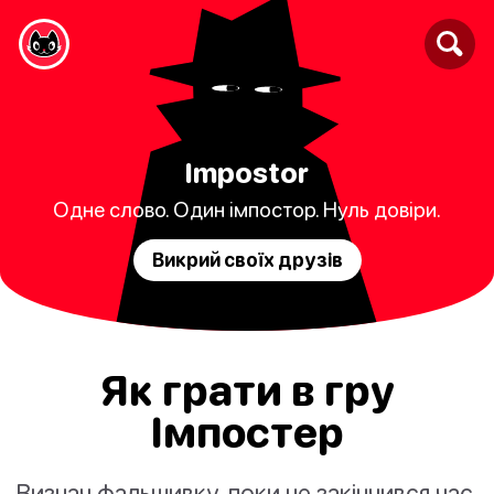
Impostor
Одне слово. Один імпостор. Нуль довіри.
Викрий своїх друзів
Як грати в гру
Імпостер
Визнач фальшивку, поки не закінчився час.