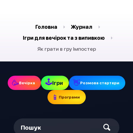
Головна
Журнал
Ігри для вечірок та з випивкою
Як грати в гру Імпостер
🕹
🥳
👋
Ігри
Вечірка
Pозмова стартери
📱
Програми
Пошук