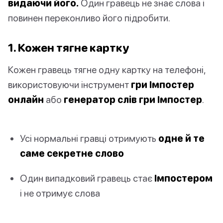
видаючи його.
Один гравець не знає слова і
повинен переконливо його підробити.
1. Кожен тягне картку
Кожен гравець тягне одну картку на телефоні,
використовуючи інструмент
гри Імпостер
онлайн
або
генератор слів гри Імпостер
.
Усі нормальні гравці отримують
одне й те
саме секретне слово
Один випадковий гравець стає
Імпостером
і не отримує слова