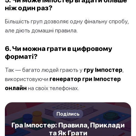
ніж один раз?
Більшість груп дозволяє одну фінальну спробу,
але діють домашні правила.
6. Чи можна грати в цифровому
форматі?
Так — багато людей грають у
гру Імпостер
,
використовуючи
генератор гри Імпостер
онлайн
на своїх телефонах.
Поділись
Гра Імпостер: Правила, Приклади
та Як Грати