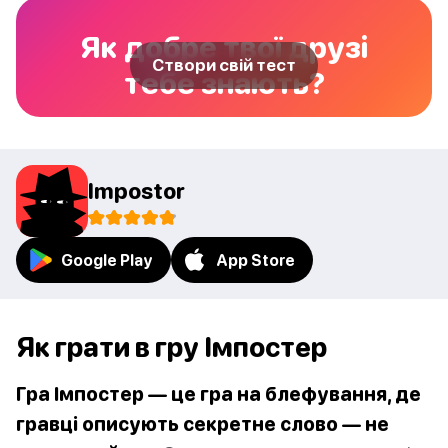
Як добре твої друзі
Створи свій тест
тебе знають?
Impostor
Google Play
App Store
Як грати в гру Імпостер
Гра Імпостер — це гра на блефування, де
гравці описують секретне слово — не