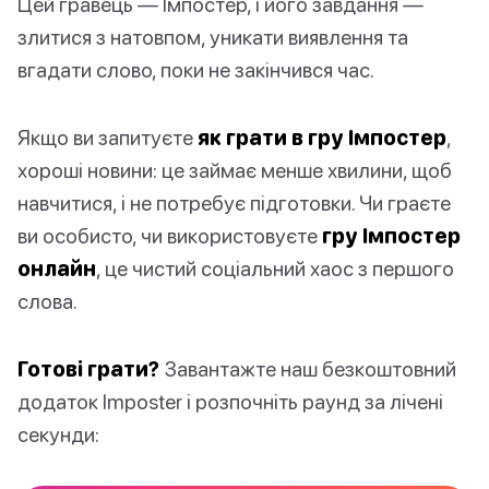
Цей гравець — Імпостер, і його завдання —
злитися з натовпом, уникати виявлення та
вгадати слово, поки не закінчився час.
Якщо ви запитуєте
як грати в гру Імпостер
,
хороші новини: це займає менше хвилини, щоб
навчитися, і не потребує підготовки. Чи граєте
ви особисто, чи використовуєте
гру Імпостер
онлайн
, це чистий соціальний хаос з першого
слова.
Готові грати?
Завантажте наш безкоштовний
додаток Imposter і розпочніть раунд за лічені
секунди: