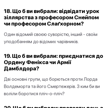
18. Що б ви вибрали: відвідати урок
зіллярства з професором Снейпом
чи професором Слаґхорном?
Один відомий своєю суворістю, інший - своїм
уподобанням до відомих чарівників.
19. Що б ви вибрали: приєднатися до
Ордену Фенікса чи Армії
Дамблдора?
Дві основні групи, що борються проти Лорда
Волдеморта та його Смертежерів. З ким би ви
воліли боротися пліч-о-пліч?
20. Що б ви вибрали: провести день з