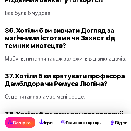
Їжа була б чудова!
36. Хотіли б ви вивчати Догляд за
магічними істотами чи Захист від
темних мистецтв?
Мабуть, питання також залежить від викладачів.
37. Хотіли б ви врятувати професора
Дамблдора чи Ремуса Люпіна?
О, це питання ламає мені серце.
38. Хотіли б ви пити односолодовий
віскі мадам Максим чи гарбузовий
🕹
🥳
👋
🍿
Вечірка
Ігри
Відео
Pозмова стартери
сік?