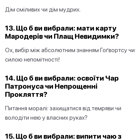
Дім сміливих чи дім мудрих.
13. Що б ви вибрали: мати карту
Мародерів чи Плащ Невидимки?
Ох, вибір між абсолютним знанням Гоґвортсу чи
силою непомітності!
14. Що б ви вибрали: освоїти Чар
Патронуса чи Непрощенні
Прокляття?
Питання моралі: захищатися від темряви чи
володіти нею у власних руках?
15. Що б ви вибрали: випити чаю з