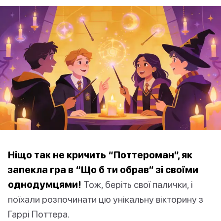
Ніщо так не кричить “Поттероман”, як
запекла гра в “Що б ти обрав” зі своїми
однодумцями!
Тож, беріть свої палички, і
поїхали розпочинати цю унікальну вікторину з
Гаррі Поттера.