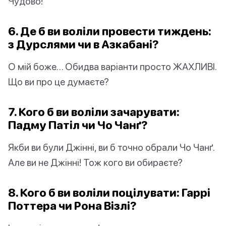
Чудово!
6. Де б ви воліли провести тиждень:
з Дурслями чи в Азкабані?
О мій боже… Обидва варіанти просто ЖАХЛИВІ.
Що ви про це думаєте?
7. Кого б ви воліли зачарувати:
Падму Патіл чи Чо Чанґ?
Якби ви були Джінні, ви б точно обрали Чо Чанґ.
Але ви не Джінні! Тож кого ви обираєте?
8. Кого б ви воліли поцілувати: Гаррі
Поттера чи Рона Візлі?