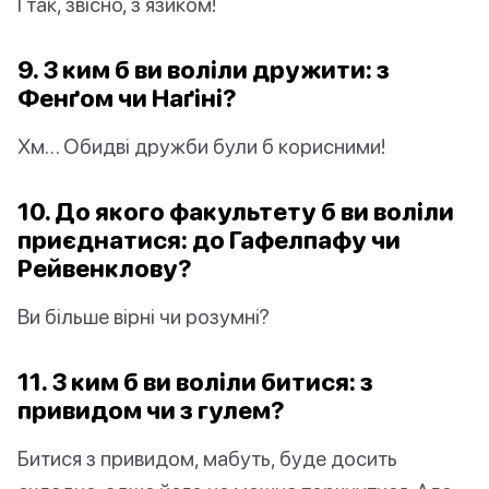
І так, звісно, з язиком!
9. З ким б ви воліли дружити: з
Фенґом чи Наґіні?
Хм… Обидві дружби були б корисними!
10. До якого факультету б ви воліли
приєднатися: до Гафелпафу чи
Рейвенклову?
Ви більше вірні чи розумні?
11. З ким б ви воліли битися: з
привидом чи з гулем?
Битися з привидом, мабуть, буде досить