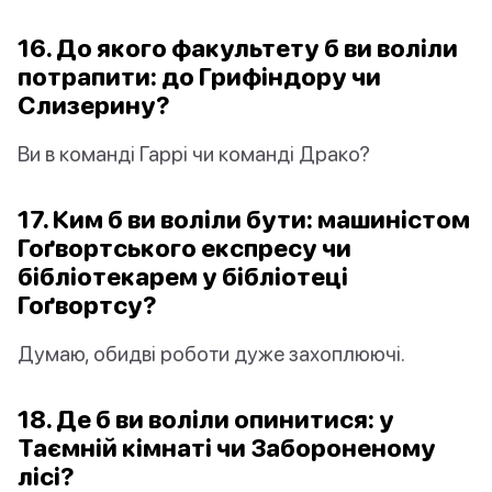
16. До якого факультету б ви воліли
потрапити: до Грифіндору чи
Слизерину?
Ви в команді Гаррі чи команді Драко?
17. Ким б ви воліли бути: машиністом
Гоґвортського експресу чи
бібліотекарем у бібліотеці
Гоґвортсу?
Думаю, обидві роботи дуже захоплюючі.
18. Де б ви воліли опинитися: у
Таємній кімнаті чи Забороненому
лісі?