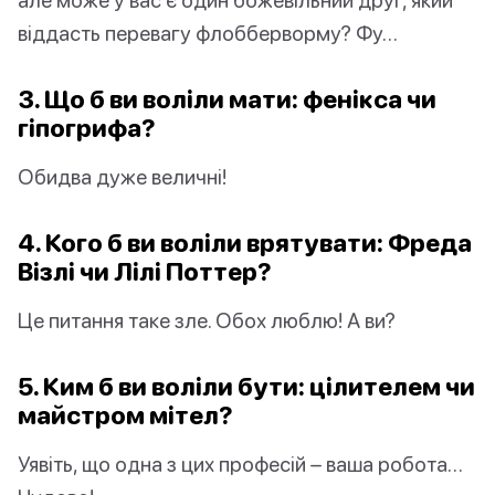
віддасть перевагу флобберворму? Фу…
3. Що б ви воліли мати: фенікса чи
гіпогрифа?
Обидва дуже величні!
4. Кого б ви воліли врятувати: Фреда
Візлі чи Лілі Поттер?
Це питання таке зле. Обох люблю! А ви?
5. Ким б ви воліли бути: цілителем чи
майстром мітел?
Уявіть, що одна з цих професій – ваша робота…