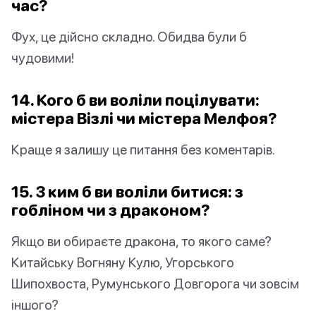
час?
Фух, це дійсно складно. Обидва були б
чудовими!
14. Кого б ви воліли поцілувати:
містера Візлі чи містера Мелфоя?
Краще я залишу це питання без коментарів.
15. З ким б ви воліли битися: з
гобліном чи з драконом?
Якщо ви обираєте дракона, то якого саме?
Китайську Вогняну Кулю, Угорського
Шипохвоста, Румунського Довгорога чи зовсім
іншого?