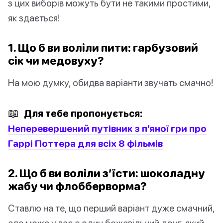
з цих виборів можуть бути не такими простими,
як здається!
1. Що б ви воліли пити: гарбузовий
сік чи медовуху?
На мою думку, обидва варіанти звучать смачно!
📖
Для тебе пропонується:
Неперевершений путівник з п’яної гри про
Гаррі Поттера для всіх 8 фільмів
2. Що б ви воліли з’їсти: шоколадну
жабу чи флобберворма?
Ставлю на те, що перший варіант дуже смачний,
але може у вас є один божевільний друг, який