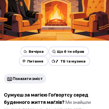
🥳 Вечірка
🤔 Що б ти обрав
💬 Питання
📺🎵 ТБ та музика
📖
Показати зміст
Сумуєш за магією Гоґвортсу серед
буденного життя маґлів?
Ми знайшли