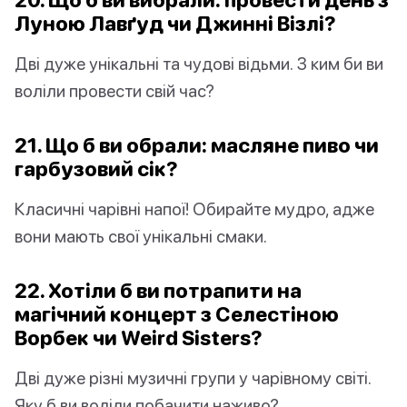
Луною Лавґуд чи Джинні Візлі?
Дві дуже унікальні та чудові відьми. З ким би ви
воліли провести свій час?
21. Що б ви обрали: масляне пиво чи
гарбузовий сік?
Класичні чарівні напої! Обирайте мудро, адже
вони мають свої унікальні смаки.
22. Хотіли б ви потрапити на
магічний концерт з Селестіною
Ворбек чи Weird Sisters?
Дві дуже різні музичні групи у чарівному світі.
Яку б ви воліли побачити наживо?