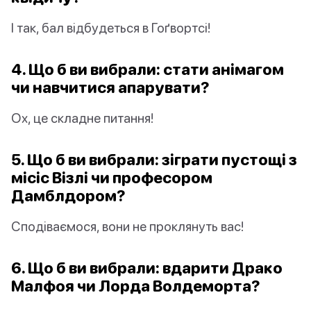
І так, бал відбудеться в Гоґвортсі!
4. Що б ви вибрали: стати анімагом
чи навчитися апарувати?
Ох, це складне питання!
5. Що б ви вибрали: зіграти пустощі з
місіс Візлі чи професором
Дамблдором?
Сподіваємося, вони не проклянуть вас!
6. Що б ви вибрали: вдарити Драко
Малфоя чи Лорда Волдеморта?