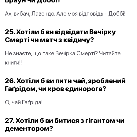
Ах, вибач, Лавендо. Але моя відповідь - Доббі!
25. Хотіли б ви відвідати Вечірку
Смерті чи матч з квідичу?
Не знаєте, що таке Вечірка Смерті? Читайте
книги!!
26. Хотіли б ви пити чай, зроблений
Гаґрідом, чи кров єдинорога?
О, чай Гаґріда!
27. Хотіли б ви битися з гігантом чи
дементором?