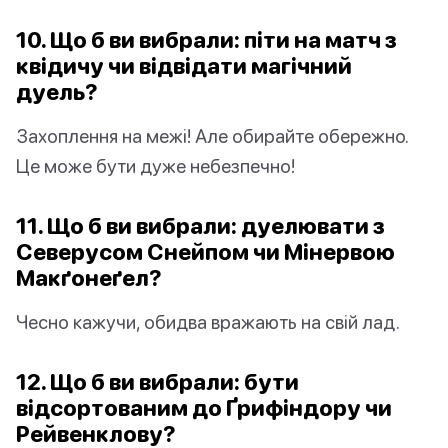
10. Що б ви вибрали: піти на матч з
квідичу чи відвідати магічний
дуель?
Захоплення на межі! Але обирайте обережно.
Це може бути дуже небезпечно!
11. Що б ви вибрали: дуелювати з
Северусом Снейпом чи Мінервою
Макґонеґел?
Чесно кажучи, обидва вражають на свій лад.
12. Що б ви вибрали: бути
відсортованим до Ґрифіндору чи
Рейвенклову?