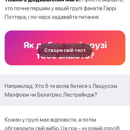
хто почне першим у вашій групі фанатів Гаррі
Поттера, і по черзі задавайте питання.
Як добре твої друзі
Створи свій тест
тебе знають?
Наприклад: Хто б ти волів битися з Люціусом
Малфоєм чи Белатрікс Лестрейндж?
Кожен у групі має відповісти, а потім
обговорити свій вибір. Ця гра - чудовий спосіб