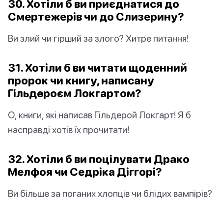
30. Хотіли б ви приєднатися до
Смертежерів чи до Слизерину?
Ви злий чи гірший за злого? Хитре питання!
31. Хотіли б ви читати щоденний
пророк чи книгу, написану
Гільдероєм Локгартом?
О, книги, які написав Гільдерой Локгарт! Я б
насправді хотів їх прочитати!
32. Хотіли б ви поцілувати Драко
Мелфоя чи Седріка Діггорі?
Ви більше за поганих хлопців чи блідих вампірів?