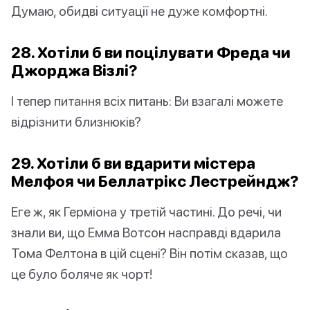
Думаю, обидві ситуації не дуже комфортні.
28. Хотіли б ви поцілувати Фреда чи
Джорджа Візлі?
І тепер питання всіх питань: Ви взагалі можете
відрізнити близнюків?
29. Хотіли б ви вдарити містера
Мелфоя чи Беллатрікс Лестрейндж?
Еге ж, як Герміона у третій частині. До речі, чи
знали ви, що Емма Вотсон насправді вдарила
Тома Фелтона в цій сцені? Він потім сказав, що
це було боляче як чорт!