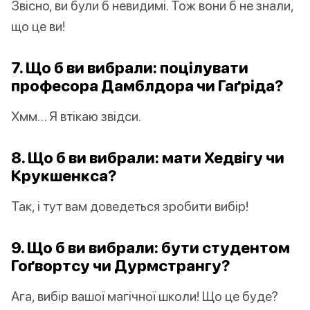
Звісно, ви були б невидимі. Тож вони б не знали,
що це ви!
7. Що б ви вибрали: поцілувати
професора Дамблдора чи Гаґріда?
Хмм… Я втікаю звідси.
8. Що б ви вибрали: мати Хедвігу чи
Крукшенкса?
Так, і тут вам доведеться зробити вибір!
9. Що б ви вибрали: бути студентом
Гоґвортсу чи Дурмстрангу?
Ага, вибір вашої магічної школи! Що це буде?