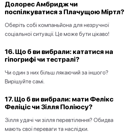
Долорес Амбридж чи
поспілкуватися з Плачущою Міртл?
Оберіть собі компаньйона для незручної
соціальної ситуації. Це може бути цікаво!
16. Що б ви вибрали: кататися на
гіпогрифі чи тестралі?
Чи один з них більш лякаючий за іншого?
Вирішуйте самі.
17. Що б ви вибрали: мати Фелікс
Феліціс чи Зілля Поліюсу?
Зілля удачі чи зілля перевтілення? Обидва
мають свої переваги та наслідки.