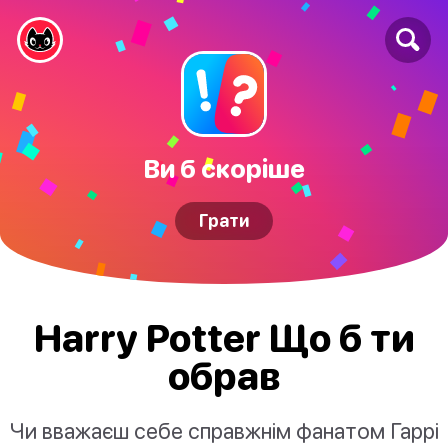
Ви б скоріше
Грати
Harry Potter Що б ти
обрав
Чи вважаєш себе справжнім фанатом Гаррі