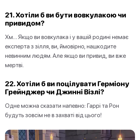
21. Хотіли б ви бути вовкулакою чи
привидом?
Хм… Якщо ви вовкулака і у вашій родині немає
експерта з зілля, ви, ймовірно, нашкодите
невинним людям. Але якщо ви привид, ви вже
мертві.
22. Хотіли б ви поцілувати Герміону
Грейнджер чи Джинні Візлі?
Одне можна сказати напевно: Гаррі та Рон
будуть зовсім не в захваті від цього!