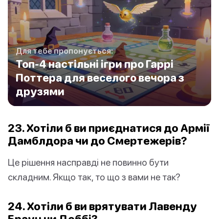
Для тебе пропонується:
Топ-4 настільні ігри про Гаррі
Поттера для веселого вечора з
друзями
23. Хотіли б ви приєднатися до Армії
Дамблдора чи до Смертежерів?
Це рішення насправді не повинно бути
складним. Якщо так, то що з вами не так?
24. Хотіли б ви врятувати Лавенду
Браун чи Доббі?