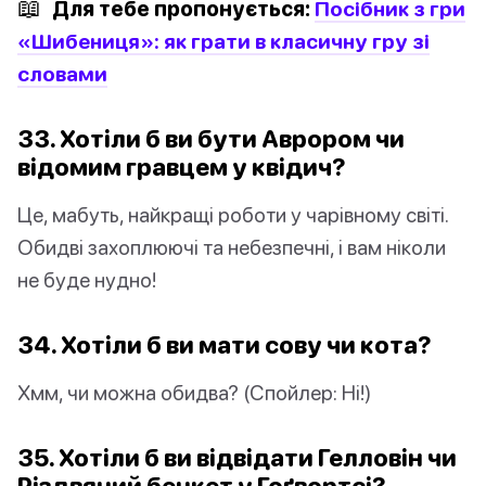
📖
Для тебе пропонується:
Посібник з гри
«Шибениця»: як грати в класичну гру зі
словами
33. Хотіли б ви бути Аврором чи
відомим гравцем у квідич?
Це, мабуть, найкращі роботи у чарівному світі.
Обидві захоплюючі та небезпечні, і вам ніколи
не буде нудно!
34. Хотіли б ви мати сову чи кота?
Хмм, чи можна обидва? (Спойлер: Ні!)
35. Хотіли б ви відвідати Гелловін чи
Різдвяний бенкет у Гоґвортсі?