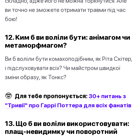
складно, адже його не можна торкнутися. Але
ви точно не зможете отримати травми під час
бою!
12. Ким б ви воліли бути: анімагом чи
метаморфмагом?
Ви б воліли бути комахоподібним, як Ріта Скітер,
і підслуховувати всіх? Чи майстром швидкої
зміни образу, як Тонкс?
🤓
Для тебе пропонується:
30+ питань з
"Тривії" про Гаррі Поттера для всіх фанатів
13. Що б ви воліли використовувати:
плащ-невидимку чи поворотний