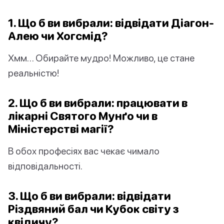
1. Що б ви вибрали: відвідати Діагон-
Алею чи Хогсмід?
Хмм… Обирайте мудро! Можливо, це стане
реальністю!
2. Що б ви вибрали: працювати в
лікарні Святого Мунґо чи в
Міністерстві магії?
В обох професіях вас чекає чимало
відповідальності.
3. Що б ви вибрали: відвідати
Різдвяний бал чи Кубок світу з
квідичу?