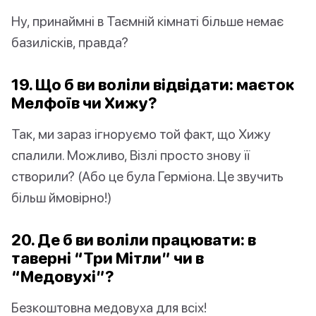
Ну, принаймні в Таємній кімнаті більше немає
базилісків, правда?
19. Що б ви воліли відвідати: маєток
Мелфоїв чи Хижу?
Так, ми зараз ігноруємо той факт, що Хижу
спалили. Можливо, Візлі просто знову її
створили? (Або це була Герміона. Це звучить
більш ймовірно!)
20. Де б ви воліли працювати: в
таверні “Три Мітли” чи в
“Медовухі”?
Безкоштовна медовуха для всіх!