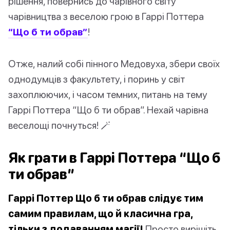
рішення, повернись до чарівного світу
чарівництва з веселою грою в Гаррі Поттера
“Що б ти обрав”
!
Отже, налий собі пінного Медовуха, збери своїх
однодумців з факультету, і поринь у світ
захоплюючих, і часом темних, питань на тему
Гаррі Поттера “Що б ти обрав”. Нехай чарівна
веселощі почнуться! 🪄
Як грати в Гаррі Поттера “Що б
ти обрав”
Гаррі Поттер Що б ти обрав слідує тим
самим правилам, що й класична гра,
тільки з додаванням магії!
Просто вирішіть,