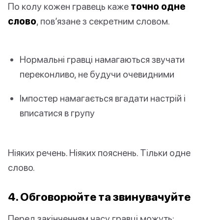
По колу кожен гравець каже
точно одне
слово
, пов’язане з секретним словом.
Нормальні гравці намагаються звучати
переконливо, не будучи очевидними
Імпостер намагається вгадати настрій і
вписатися в групу
Ніяких речень. Ніяких пояснень. Тільки одне
слово.
4. Обговорюйте та звинувачуйте
Перед закінченням часу гравці можуть: