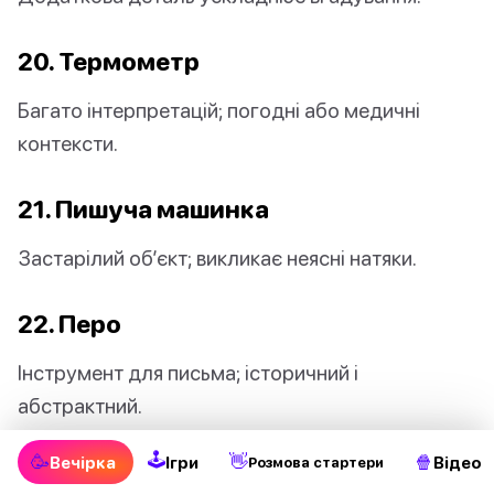
20. Термометр
Багато інтерпретацій; погодні або медичні
контексти.
21. Пишуча машинка
Застарілий об’єкт; викликає неясні натяки.
22. Перо
Інструмент для письма; історичний і
абстрактний.
🕹
🥳
👋
🍿
Вечірка
Ігри
Відео
Pозмова стартери
👉
Для тебе пропонується:
17 веселих