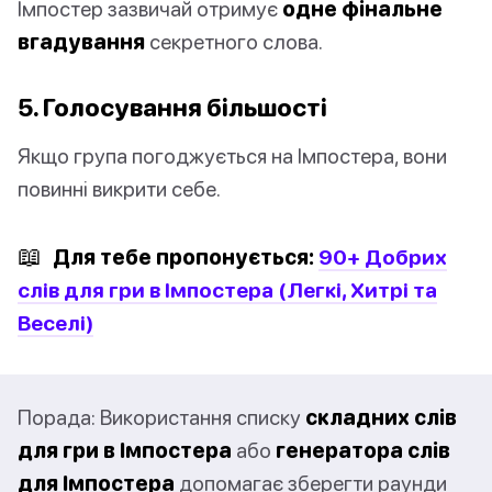
Імпостер зазвичай отримує
одне фінальне
вгадування
секретного слова.
5. Голосування більшості
Якщо група погоджується на Імпостера, вони
повинні викрити себе.
📖
Для тебе пропонується:
90+ Добрих
слів для гри в Імпостера (Легкі, Хитрі та
Веселі)
Порада: Використання списку
складних слів
для гри в Імпостера
або
генератора слів
для Імпостера
допомагає зберегти раунди