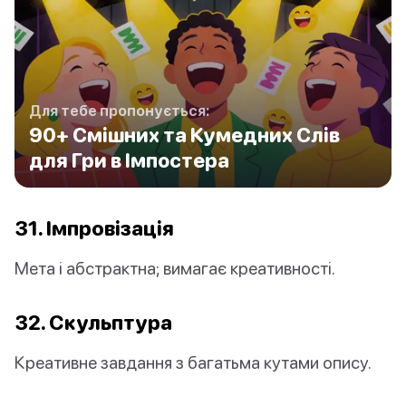
Для тебе пропонується:
90+ Смішних та Кумедних Слів
для Гри в Імпостера
31. Імпровізація
Мета і абстрактна; вимагає креативності.
32. Скульптура
Креативне завдання з багатьма кутами опису.