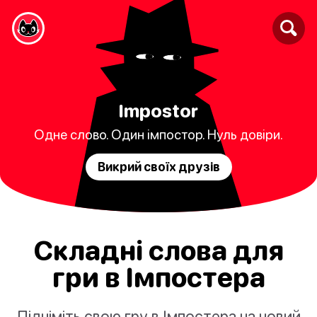
Impostor
Одне слово. Один імпостор. Нуль довіри.
Викрий своїх друзів
Складні слова для
гри в Імпостера
Підніміть свою гру в Імпостера на новий