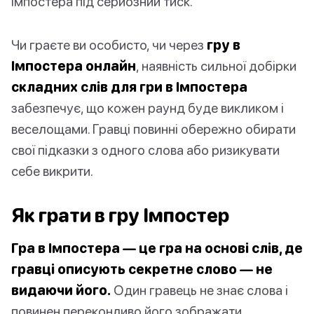
Імпостера під серйозний тиск.
Чи граєте ви особисто, чи через
гру в
Імпостера онлайн
, наявність сильної добірки
складних слів для гри в Імпостера
забезпечує, що кожен раунд буде викликом і
веселощами. Гравці повинні обережно обирати
свої підказки з одного слова або ризикувати
себе викрити.
Як грати в гру Імпостер
Гра в Імпостера — це гра на основі слів, де
гравці описують секретне слово — не
видаючи його.
Один гравець не знає слова і
повинен переконливо його зображати.