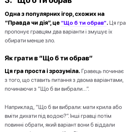
3. “Що б ти обрав”
Одна з популярних ігор, схожих на
“Правда чи дія”, це
“Що б ти обрав”
.
Ця гра
пропонує гравцям два варіанти і змушує їх
обирати менше зло.
Як грати в “Що б ти обрав”
Ця гра проста і зрозуміла.
Гравець починає
з того, що ставить питання з двома варіантами,
починаючи з “Що б ви вибрали…”.
Наприклад, “Що б ви вибрали: мати крила або
вміти дихати під водою?”. Інші гравці потім
повинні обрати, який варіант вони б віддали