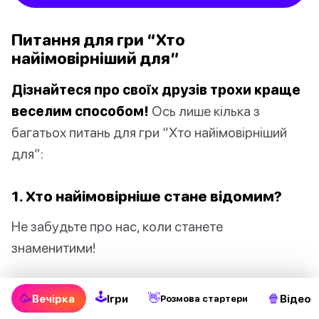
Питання для гри “Хто
найімовірніший для”
Дізнайтеся про своїх друзів трохи краще
веселим способом!
Ось лише кілька з
багатьох питань для гри “Хто найімовірніший
для”:
1. Хто найімовірніше стане відомим?
Не забудьте про нас, коли станете
знаменитими!
2. Хто найімовірніше стане
🕹
🥳
👋
🍿
Вечірка
Ігри
Відео
Pозмова стартери
мандрівником світу?