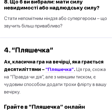
8. Що б ви вибрали: мати силу
невидимості або надлюдську силу?
Стати непомітним ніндзя або супергероєм – що
звучить більш привабливо?
4. “Пляшечка”
Ах, класична гра на вечірці, яка грається
десятиліттями –
“Пляшечка”
.
Ця гра, схожа
на “Правда чи дія”, але з меншим тиском, є
чудовим способом додати трохи флірту в вашу
вечірку.
Грайте в “Пляшечка” онлайн