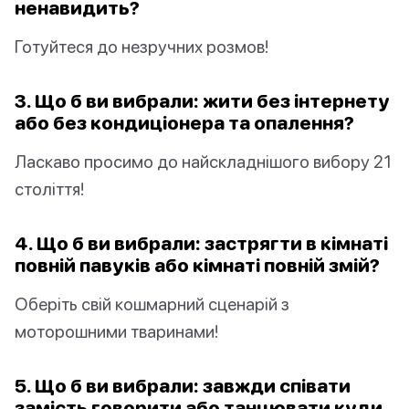
ненавидить?
Готуйтеся до незручних розмов!
3. Що б ви вибрали: жити без інтернету
або без кондиціонера та опалення?
Ласкаво просимо до найскладнішого вибору 21
століття!
4. Що б ви вибрали: застрягти в кімнаті
повній павуків або кімнаті повній змій?
Оберіть свій кошмарний сценарій з
моторошними тваринами!
5. Що б ви вибрали: завжди співати
замість говорити або танцювати куди