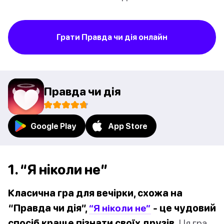
Грати Правда чи дія онлайн
Правда чи дія
Google Play
App Store
1. “Я ніколи не”
Класична гра для вечірки, схожа на
“Правда чи дія”,
“Я ніколи не”
- це чудовий
спосіб краще пізнати своїх друзів.
Ця гра