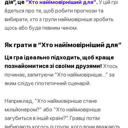
дія”, це
“Хто найімовірніший для”
.
У цій грі
йдеться про те, щоб робити прогнози та
вибирати, хто з групи найімовірніше зробить
щось або буде певним чином.
Як грати в “Хто найімовірніший для”
Ця гра ідеально підходить, щоб краще
познайомитися зі своїми друзями!
Хтось
починає, запитуючи “Хто найімовірніше…” за
яким слідує гіпотетичний сценарій.
Наприклад, “Хто найімовірніше стане
мільйонером?” або “Хто найімовірніше
загубиться в іншій країні?”. Гравці потім
вибирають когось із групи, кого вони вважають