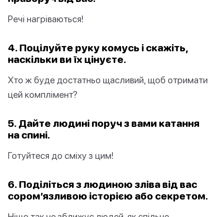
Речі нагріваються!
4. Поцілуйте руку комусь і скажіть,
наскільки ви їх цінуєте.
Хто ж буде достатньо щасливий, щоб отримати
цей комплімент?
5. Дайте людині поруч з вами катання
на спині.
Готуйтеся до сміху з цим!
6. Поділіться з людиною зліва від вас
сором’язливою історією або секретом.
Ніщо так не зближує людей, як спільне