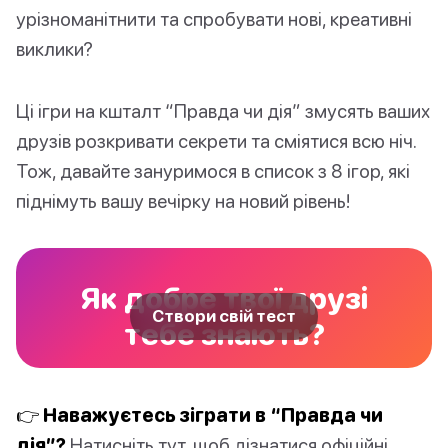
урізноманітнити та спробувати нові, креативні
виклики?
Ці ігри на кшталт “Правда чи дія” змусять ваших
друзів розкривати секрети та сміятися всю ніч.
Тож, давайте зануримося в список з 8 ігор, які
піднімуть вашу вечірку на новий рівень!
Як добре твої друзі
Створи свій тест
тебе знають?
👉 Наважуєтесь зіграти в “Правда чи
дія”?
Натисніть тут, щоб дізнатися офіційні