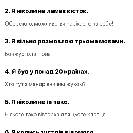
2. Я ніколи не ламав кісток.
Обережно, можливо, ви нарікаєте на себе!
3. Я вільно розмовляю трьома мовами.
Бонжур, ола, привіт!
4. Я був у понад 20 країнах.
Хто тут з мандрівничим жуком?
5. Я ніколи не їв тако.
Ніякого тако вівторка для цього хлопця!
6. Я колись зустрів відомого