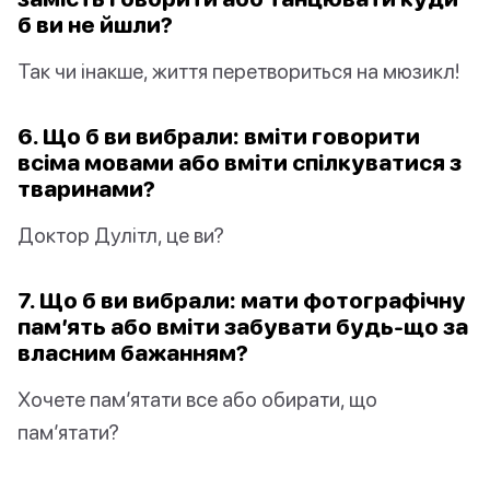
б ви не йшли?
Так чи інакше, життя перетвориться на мюзикл!
6. Що б ви вибрали: вміти говорити
всіма мовами або вміти спілкуватися з
тваринами?
Доктор Дулітл, це ви?
7. Що б ви вибрали: мати фотографічну
пам’ять або вміти забувати будь-що за
власним бажанням?
Хочете пам’ятати все або обирати, що
пам’ятати?