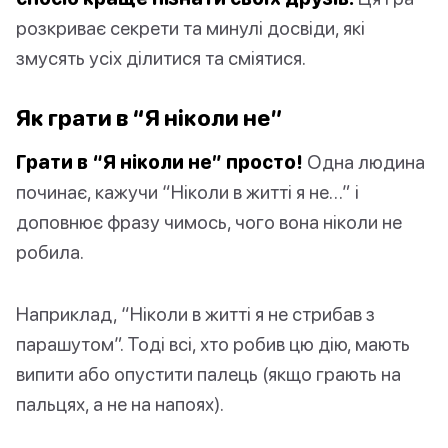
розкриває секрети та минулі досвіди, які
змусять усіх ділитися та сміятися.
Як грати в “Я ніколи не”
Грати в “Я ніколи не” просто!
Одна людина
починає, кажучи “Ніколи в житті я не…” і
доповнює фразу чимось, чого вона ніколи не
робила.
Наприклад, “Ніколи в житті я не стрибав з
парашутом”. Тоді всі, хто робив цю дію, мають
випити або опустити палець (якщо грають на
пальцях, а не на напоях).