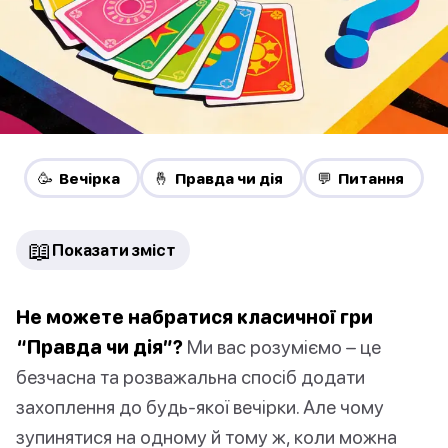
🥳 Вечірка
🤞 Правда чи дія
💬 Питання
📖
Показати зміст
Не можете набратися класичної гри
“Правда чи дія”?
Ми вас розуміємо – це
безчасна та розважальна спосіб додати
захоплення до будь-якої вечірки. Але чому
зупинятися на одному й тому ж, коли можна