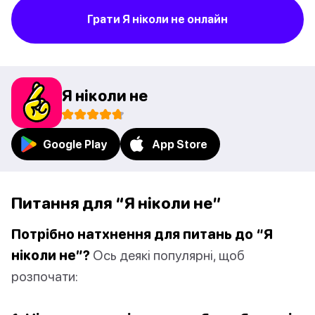
Грати Я ніколи не онлайн
Я ніколи не
Google Play
App Store
Питання для “Я ніколи не”
Потрібно натхнення для питань до “Я
ніколи не”?
Ось деякі популярні, щоб
розпочати: