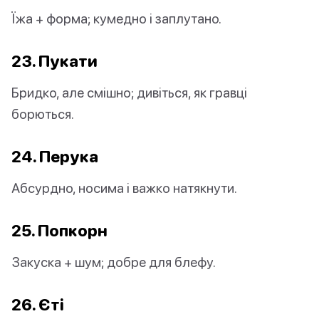
Їжа + форма; кумедно і заплутано.
23. Пукати
Бридко, але смішно; дивіться, як гравці
борються.
24. Перука
Абсурдно, носима і важко натякнути.
25. Попкорн
Закуска + шум; добре для блефу.
26. Єті