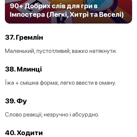
90+ Добрих слів для гри в
Імпостера (Легкі, Хитрі та Веселі)
37. Гремлін
Маленький, пустотливий; важко натякнути.
38. Млинці
Їжа + смішна форма; легко ввести в оману.
39. Фу
Слово реакції; незручно і абсурдно.
40. Ходити