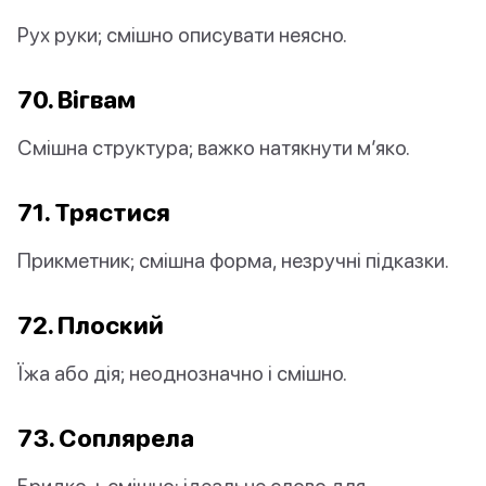
Рух руки; смішно описувати неясно.
70. Вігвам
Смішна структура; важко натякнути м’яко.
71. Трястися
Прикметник; смішна форма, незручні підказки.
72. Плоский
Їжа або дія; неоднозначно і смішно.
73. Соплярела
Бридко + смішно; ідеальне слово для