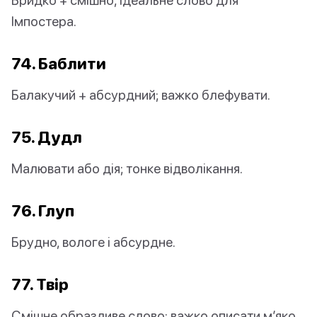
Імпостера.
74. Баблити
Балакучий + абсурдний; важко блефувати.
75. Дудл
Малювати або дія; тонке відволікання.
76. Глуп
Брудно, вологе і абсурдне.
77. Твір
Смішне образливе слово; важко описати м’яко.