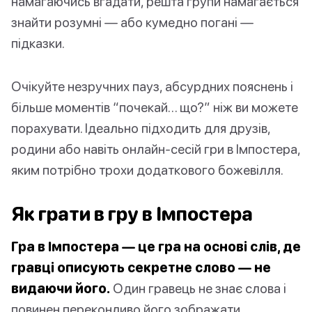
намагаючись вгадати, решта групи намагається
знайти розумні — або кумедно погані —
підказки.
Очікуйте незручних пауз, абсурдних пояснень і
більше моментів “почекай… що?” ніж ви можете
порахувати. Ідеально підходить для друзів,
родини або навіть онлайн-сесій гри в Імпостера,
яким потрібно трохи додаткового божевілля.
Як грати в гру в Імпостера
Гра в Імпостера — це гра на основі слів, де
гравці описують секретне слово — не
видаючи його.
Один гравець не знає слова і
повинен переконливо його зображати.