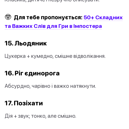
🤓
Для тебе пропонується:
50+ Складних
та Важких Слів для Гри в Імпостера
15. Льодяник
Цукерка + кумедно, смішне відволікання.
16. Ріг єдинорога
Абсурдно, чарівно і важко натякнути.
17. Позіхати
Дія + звук; тонко, але смішно.