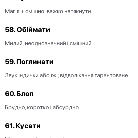
Магія + смішно; важко натякнути.
58. Обіймати
Милий, неоднозначний і смішний.
59. Поглинати
Звук індички або їжі; відволікання гарантоване.
60. Блоп
Брудно, коротко і абсурдно.
61. Кусати