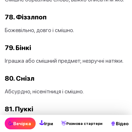
78. Фіззлпоп
Божевільно, довго і смішно.
79. Бінкі
Іграшка або смішний предмет; незручні натяки.
80. Снізл
Абсурдно, нісенітниця і смішно.
81. Пуккі
Абсурдно, коротко і незручно.
🕹
🥳
👋
🍿
Вечірка
Ігри
Відео
Pозмова стартери