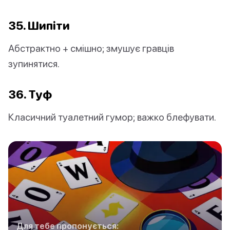
35. Шипіти
Абстрактно + смішно; змушує гравців
зупинятися.
36. Туф
Класичний туалетний гумор; важко блефувати.
Для тебе пропонується: