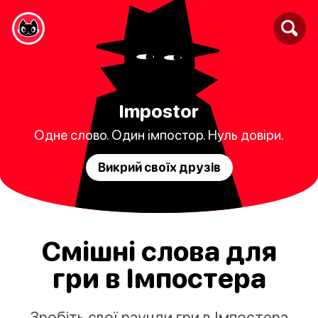
Impostor
Одне слово. Один імпостор. Нуль довіри.
Викрий своїх друзів
Смішні слова для
гри в Імпостера
Зробіть свої раунди гри в Імпостера