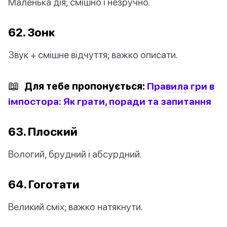
Маленька дія; смішно і незручно.
62. Зонк
Звук + смішне відчуття; важко описати.
📖
Для тебе пропонується:
Правила гри в
імпостора: Як грати, поради та запитання
63. Плоский
Вологий, брудний і абсурдний.
64. Гоготати
Великий сміх; важко натякнути.