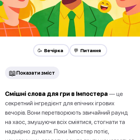
🥳 Вечірка
💬 Питання
📖
Показати зміст
Смішні слова для гри в Імпостера
— це
секретний інгредієнт для епічних ігрових
вечорів. Вони перетворюють звичайний раунд
на хаос, змушуючи всіх сміятися, стогнати та
надмірно думати. Поки Імпостер потіє,