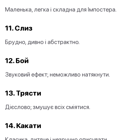
Маленька, легка і складна для Імпостера.
11. Слиз
Брудно, дивно і абстрактно.
12. Бой
Звуковий ефект; неможливо натякнути.
13. Трясти
Дієслово; змушує всіх сміятися.
14. Какати
Класика, дитяче і незручно описувати.