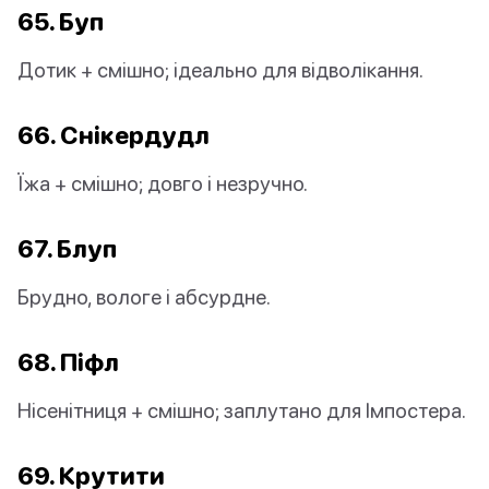
65. Буп
Дотик + смішно; ідеально для відволікання.
66. Снікердудл
Їжа + смішно; довго і незручно.
67. Блуп
Брудно, вологе і абсурдне.
68. Піфл
Нісенітниця + смішно; заплутано для Імпостера.
69. Крутити