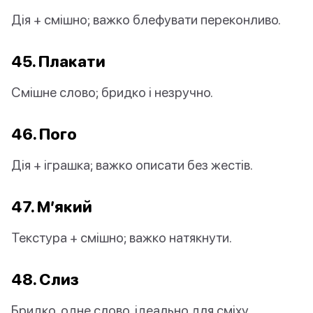
Дія + смішно; важко блефувати переконливо.
45. Плакати
Смішне слово; бридко і незручно.
46. Пого
Дія + іграшка; важко описати без жестів.
47. М’який
Текстура + смішно; важко натякнути.
48. Слиз
Бридко, одне слово, ідеально для сміху.