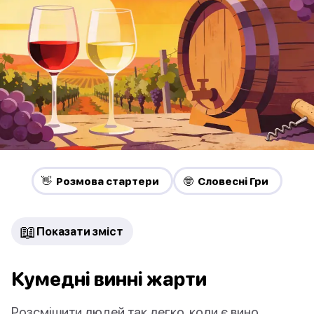
👋 Pозмова стартери
🤓 Словесні Гри
📖
Показати зміст
Кумедні винні жарти
Розсмішити людей так легко, коли є вино.