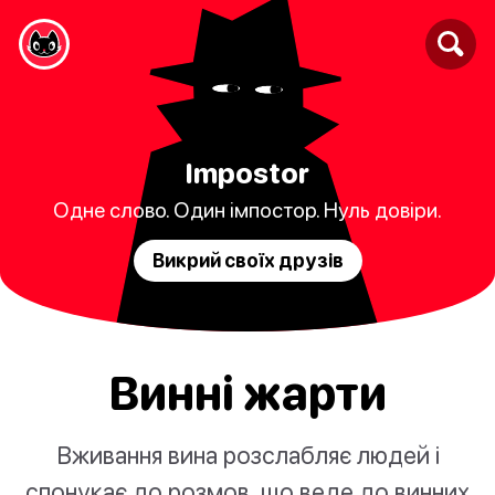
Impostor
Одне слово. Один імпостор. Нуль довіри.
Викрий своїх друзів
Винні жарти
Вживання вина розслабляє людей і
спонукає до розмов, що веде до винних