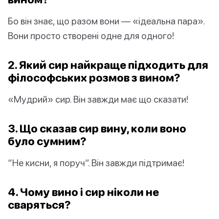
Бо він знає, що разом вони — «ідеальна пара».
Вони просто створені одне для одного!
2. Який сир найкраще підходить для
філософських розмов з вином?
«Мудрий» сир. Він завжди має що сказати!
3. Що сказав сир вину, коли воно
було сумним?
“Не кисни, я поруч”. Він завжди підтримає!
4. Чому вино і сир ніколи не
сваряться?