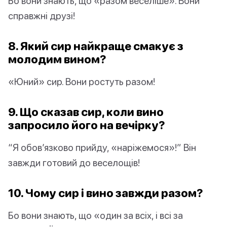
Бо вони знають, що «разом веселіше». Вони
справжні друзі!
8. Який сир найкраще смакує з
молодим вином?
«Юний» сир. Вони ростуть разом!
9. Що сказав сир, коли вино
запросило його на вечірку?
“Я обов’язково прийду, «наріжемося»!” Він
завжди готовий до веселощів!
10. Чому сир і вино завжди разом?
Бо вони знають, що «один за всіх, і всі за