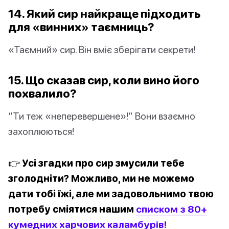
14. Який сир найкраще підходить
для «винних» таємниць?
«Таємний» сир. Він вміє зберігати секрети!
15. Що сказав сир, коли вино його
похвалило?
“Ти теж «неперевершене»!” Вони взаємно
захоплюються!
👉 Усі згадки про сир змусили тебе
зголодніти? Можливо, ми не можемо
дати тобі їжі, але ми задовольнимо твою
потребу сміятися нашим
списком з 80+
кумедних харчових каламбурів!