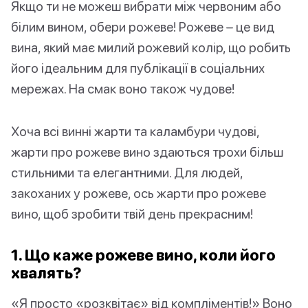
Якщо ти не можеш вибрати між червоним або
білим вином, обери рожеве! Рожеве – це вид
вина, який має милий рожевий колір, що робить
його ідеальним для публікації в соціальних
мережах. На смак воно також чудове!
Хоча всі винні жарти та каламбури чудові,
жарти про рожеве вино здаються трохи більш
стильними та елегантними. Для людей,
закоханих у рожеве, ось жарти про рожеве
вино, щоб зробити твій день прекрасним!
1. Що каже рожеве вино, коли його
хвалять?
«Я просто «розквітає» від компліментів!» Воно