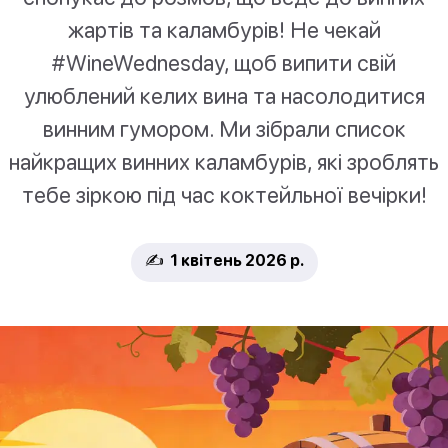
жартів та каламбурів! Не чекай
#WineWednesday, щоб випити свій
улюблений келих вина та насолодитися
винним гумором. Ми зібрали список
найкращих винних каламбурів, які зроблять
тебе зіркою під час коктейльної вечірки!
✍️ 1 квітень 2026 р.