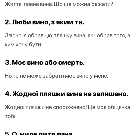
Життя, повне вина. Що ще можна бажати?
2. Люби вино, з яким ти.
Звісно, я обрав цю пляшку вина, як і обрав того, з
ким хочу бути.
3. Моє вино або смерть.
Ніхто не може забрати моє вино у мене.
4. Жодної пляшки вина не залишено.
Жодної пляшки не спорожнено! Це моя обіцянка
тобі!
5. О, миле дитя вина.