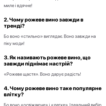
миле і вдячне!
2. Чому рожеве вино завжди в
тренді?
Бо воно «стильно» виглядає. Воно завжди на
піку моди!
3. Як називають рожеве вино, що
завжди піднімає настрій?
«Рожеве щастя». Воно дарує радість!
4. Чому рожеве вино таке популярне
влітку?
Бо воно «освіжаюче» і «легке». Ідеальний вибір