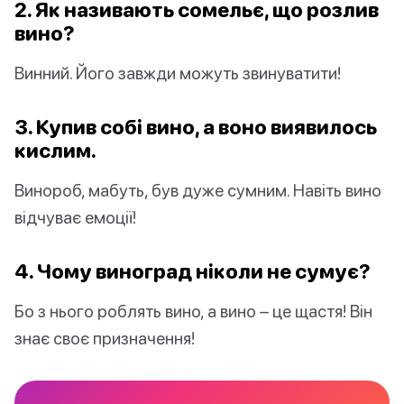
2. Як називають сомельє, що розлив
вино?
Винний. Його завжди можуть звинуватити!
3. Купив собі вино, а воно виявилось
кислим.
Винороб, мабуть, був дуже сумним. Навіть вино
відчуває емоції!
4. Чому виноград ніколи не сумує?
Бо з нього роблять вино, а вино – це щастя! Він
знає своє призначення!