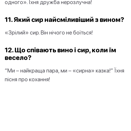
одного». Їхня дружба нерозлучна!
11. Який сир найсміливіший з вином?
«Зрілий» сир. Він нічого не боїться!
12. Що співають вино і сир, коли їм
весело?
“Ми – найкраща пара, ми – «сирна» казка!” Їхня
пісня про кохання!