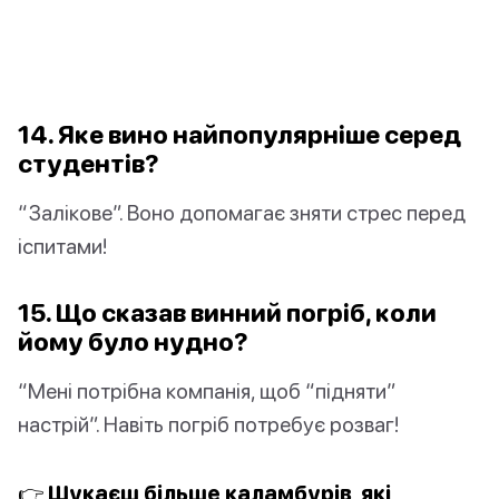
14. Яке вино найпопулярніше серед
студентів?
“Залікове”. Воно допомагає зняти стрес перед
іспитами!
15. Що сказав винний погріб, коли
йому було нудно?
“Мені потрібна компанія, щоб “підняти”
настрій”. Навіть погріб потребує розваг!
👉 Шукаєш більше каламбурів, які