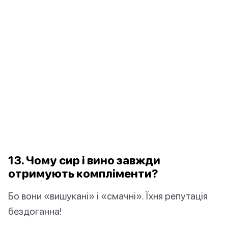
13. Чому сир і вино завжди
отримують компліменти?
Бо вони «вишукані» і «смачні». Їхня репутація
бездоганна!