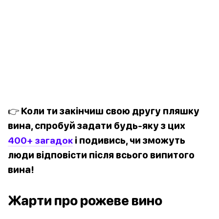
👉 Коли ти закінчиш свою другу пляшку
вина, спробуй задати будь-яку з цих
400+ загадок
і подивись, чи зможуть
люди відповісти після всього випитого
вина!
Жарти про рожеве вино