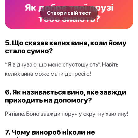
Як добре твої друзі
Створи свій тест
тебе знають?
5. Що сказав келих вина, коли йому
стало сумно?
“Я відчуваю, що мене спустошують”. Навіть
келих вина може мати депресію!
6. Як називається вино, яке завжди
приходить на допомогу?
Рятівне. Воно завжди поруч у скрутну хвилину!
7. Чому винороб ніколи не