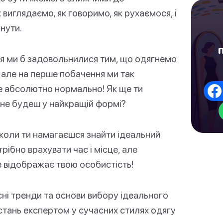
виглядаємо, як говоримо, як рухаємося, і
гнути.
ня ми б задовольнилися тим, що одягнемо
 але на перше побачення ми так
це абсолютно нормально! Як ще ти
не будеш у найкращій формі?
, коли ти намагаєшся знайти ідеальний
рібно врахувати час і місце, але
е відображає твою особистість!
асні тренди та основи вибору ідеального
 стань експертом у сучасних стилях одягу