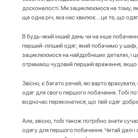
досконалості. Ми зациклюємося на тому, як 
ще одна річ, яка нас хвилює… це те, що одя
В будь-який інший день чи на інше побачен
перший-ліпший одяг, який побачимо у шафі,
зациклюємося на найдрібніших деталях, і 
отримаєш чудовий перший враження, якщо 
Звісно, є багато речей, які варто врахувати
одяг для свого першого побачення. Тобі пот
водночас переконатися, що твій одяг добр
Але, звісно, тобі також потрібно знати суч
одягу для першого побачення. Читай далі і