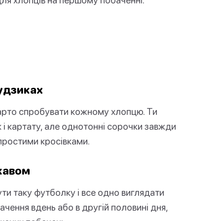
ґудзиках
варто спробувати кожному хлопцю. Ти
 і картату, але однотонні сорочки завжди
 простими кросівками.
кавом
ти таку футболку і все одно виглядати
чення вдень або в другій половині дня,