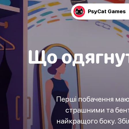
PsyCat Games
Що одягнут
Перші побачення маю
страшними та бент
найкращого боку. Збі