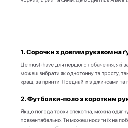
1. Сорочки з довгим рукавом на 
Це must-have для першого побачення, які 
можеш вибрати як однотонну та просту, так
кращі за принти! Поєднай їх з джинсами та
2. Футболки-поло з коротким ру
Якщо погода трохи спекотна, можна одягну
презентабельно. Ти можеш носити їх на поба