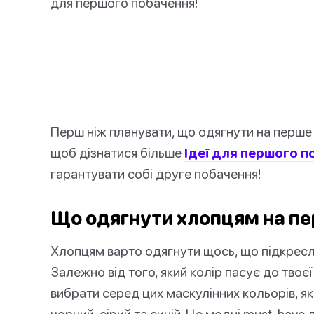
для першого побачення!
Перш ніж планувати, що одягнути на перше
щоб дізнатися більше
Ідеї для першого п
гарантувати собі друге побачення!
Що одягнути хлопцям на п
Хлопцям варто одягнути щось, що підкреслю
Залежно від того, який колір пасує до твоє
вибрати серед цих маскулінних кольорів, я
чорний, сірий та синій. Це модні must-have