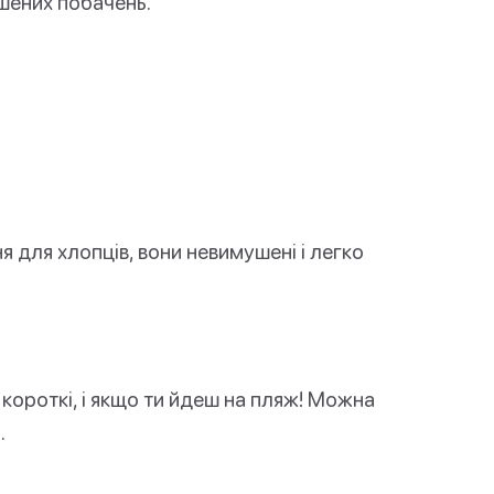
шених побачень.
 для хлопців, вони невимушені і легко
короткі, і якщо ти йдеш на пляж! Можна
.