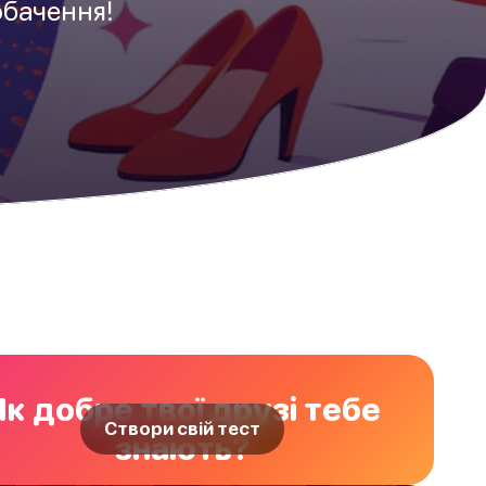
обачення!
Як добре твої друзі тебе
Створи свій тест
знають?