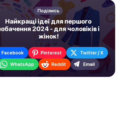
Поділись
Найкращі ідеї для першого
побачення 2024 - для чоловіків і
жінок!
Facebook
Pinterest
Twitter / X
WhatsApp
Reddit
Email