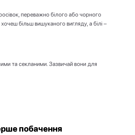
росівок, переважно білого або чорного
и хочеш більш вишуканого вигляду, а білі –
ілими та секланими. Зазвичай вони для
ерше побачення