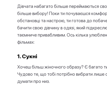
Дівчата набагато більше переймаються свої
більше вибору! Поки ти почуваєшся комфорт
обстановці та настрою, ти готова до поба
бачити свою дівчину в одязі, який підкресл
таємниче привабливим. Ось кілька улюблених
фільмах:
1. Сукні
Хочеш більш жіночного образу? Є багато типів
Чудово те, що тобі потрібно вибрати лише о
думати про низ.