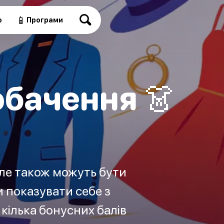
📱
о
Програми
обачення 👗
ле також можуть бути
 показувати себе з
кілька бонусних балів