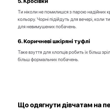
5. Кросівки
Ти ніколи не помилишся з парою надійних к
кольору. Чорні підійдуть для вечері, коли т
для невимушених побачень.
6. Коричневі шкіряні туфлі
Таке взуття для хлопців робить їх більш зр
більш формальних побачень.
Що одягнути дівчатам на п