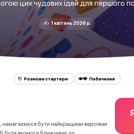
огою цих чудових ідей для першого п
✍️ 1 квітень 2026 р.
👋 Pозмова стартери
🍽️❤️ Побачення
, намагаємося бути найкращими версіями
б бути якомога ближчими до