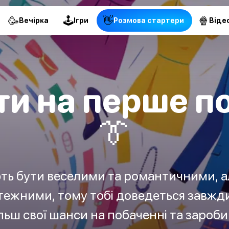
🥳
🕹
👋
🍿
Вечірка
Ігри
Pозмова стартери
Віде
и на перше п
👔
ть бути веселими та романтичними, а
ежними, тому тобі доведеться завжди
льш свої шанси на побаченні та зароби 