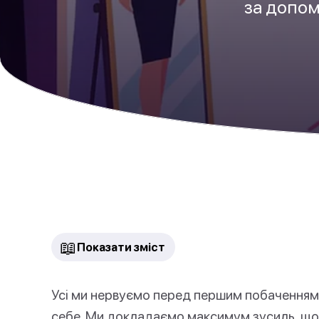
за допом
📖
Показати зміст
Усі ми нервуємо перед першим побаченням
себе. Ми докладаємо максимум зусиль, що