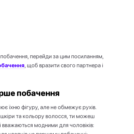
 побачення, перейди за цим посиланням,
обачення
, щоб вразити свого партнера і
ерше побачення
є їхню фігуру, але не обмежує рухів.
ї шкіри та кольору волосся, ти можеш
кі вважаються модними для чоловіків:
 для хлопців на першому побаченні: