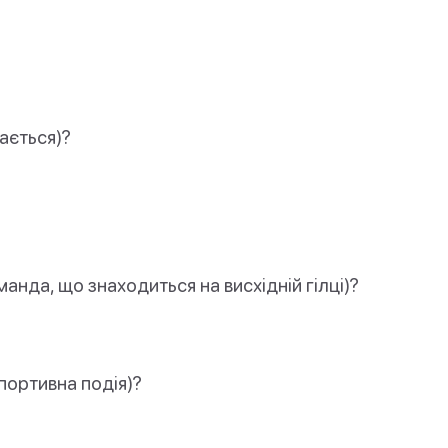
ається)?
анда, що знаходиться на висхідній гілці)?
портивна подія)?