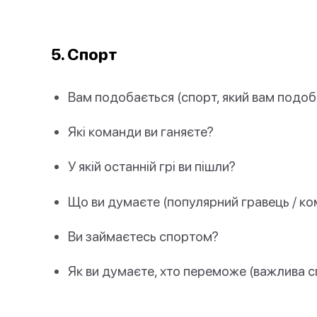
5. Спорт
Вам подобається (спорт, який вам подоб
Які команди ви ганяєте?
У якій останній грі ви пішли?
Що ви думаєте (популярний гравець / ком
Ви займаєтесь спортом?
Як ви думаєте, хто переможе (важлива с