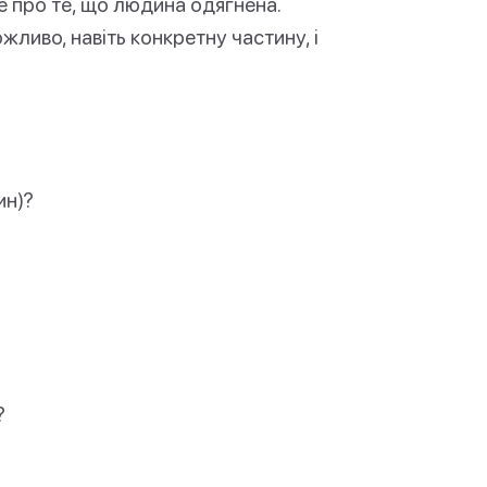
е про те, що людина одягнена.
ливо, навіть конкретну частину, і
ин)?
?