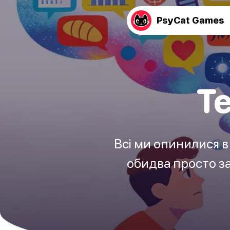
PsyCat Games
Т
Всі ми опинилися в 
обидва просто за