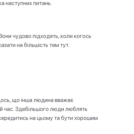
а наступних питань.
 Вони чудово підходять, коли когось
азати на більшість тем тут.
 щось, що інша людина вважає
ий час. Здебільшого люди люблять
середитись на цьому та бути хорошим