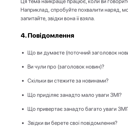
Ця тема найкраще працює, коли ви говорит
Наприклад, спробуйте похвалити наряд, мож
запитайте, звідки вона її взяла.
4. Повідомлення
Що ви думаєте (поточний заголовок нов
Ви чули про (заголовок новин)?
Скільки ви стежите за новинами?
Що приділяє занадто мало уваги ЗМІ?
Що привертає занадто багато уваги ЗМІ
Звідки ви берете свої повідомлення?