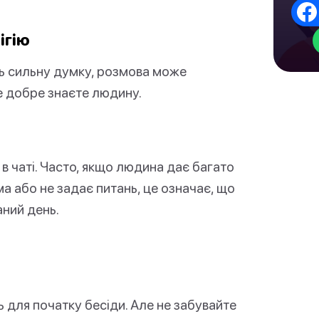
ігію
ь сильну думку, розмова може
е добре знаєте людину.
в чаті. Часто, якщо людина дає багато
ма або не задає питань, це означає, що
аний день.
 для початку бесіди. Але не забувайте