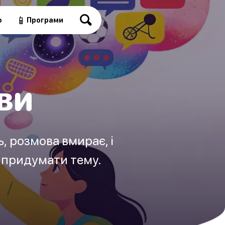
📱
о
Програми
ви
ь, розмова вмирає, і
е придумати тему.