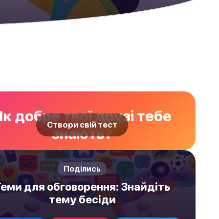
Як добре твої друзі тебе
Створи свій тест
знають?
Поділись
еми для обговорення: Знайдіть
тему бесіди