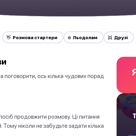
👋 Pозмова стартери
❄️ Льодолам
👯 Друзі
ви
а поговорити, ось кілька чудових порад
Т
посіб продовжити розмову. Ці питання
 Тому ніколи не забудьте задати кілька