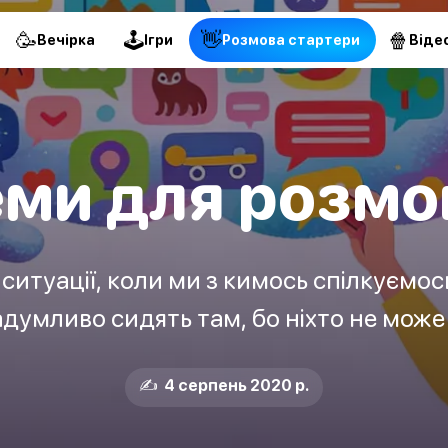
🥳
🕹
👋
🍿
Вечірка
Ігри
Pозмова стартери
Віде
еми для розмо
ситуації, коли ми з кимось спілкуємос
думливо сидять там, бо ніхто не мож
✍️ 4 серпень 2020 р.