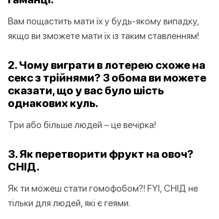
Вам пощастить мати їх у будь-якому випадку,
якщо ви зможете мати їх із таким ставленням!
2. Чому виграти в лотерею схоже на
секс з трійнями? З обома ви можете
сказати, що у вас було шість
однакових куль.
Три або більше людей – це вечірка!
3. Як перетворити фрукт на овоч?
СНІД.
Як ти можеш стати гомофобом?! FYI, СНІД не
тільки для людей, які є геями.