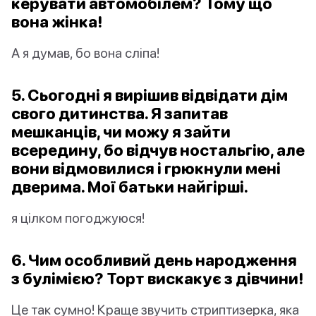
керувати автомобілем? Тому що
вона жінка!
А я думав, бо вона сліпа!
5. Сьогодні я вирішив відвідати дім
свого дитинства. Я запитав
мешканців, чи можу я зайти
всередину, бо відчув ностальгію, але
вони відмовилися і грюкнули мені
дверима. Мої батьки найгірші.
я цілком погоджуюся!
6. Чим особливий день народження
з булімією? Торт вискакує з дівчини!
Це так сумно! Краще звучить стриптизерка, яка