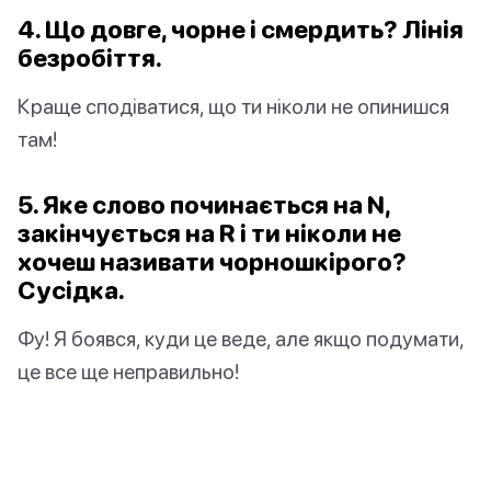
4. Що довге, чорне і смердить? Лінія
безробіття.
Краще сподіватися, що ти ніколи не опинишся
там!
5. Яке слово починається на N,
закінчується на R і ти ніколи не
хочеш називати чорношкірого?
Сусідка.
Фу! Я боявся, куди це веде, але якщо подумати,
це все ще неправильно!