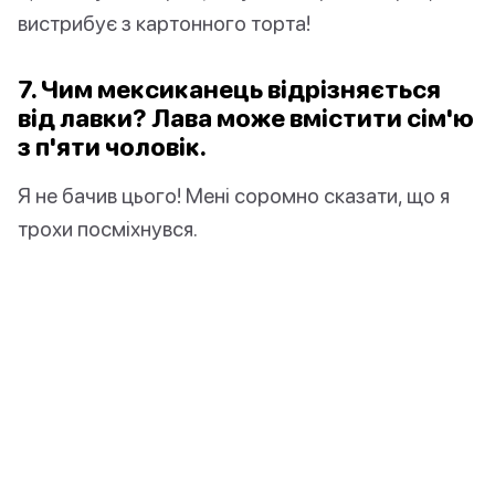
вистрибує з картонного торта!
7. Чим мексиканець відрізняється
від лавки? Лава може вмістити сім'ю
з п'яти чоловік.
Я не бачив цього! Мені соромно сказати, що я
трохи посміхнувся.