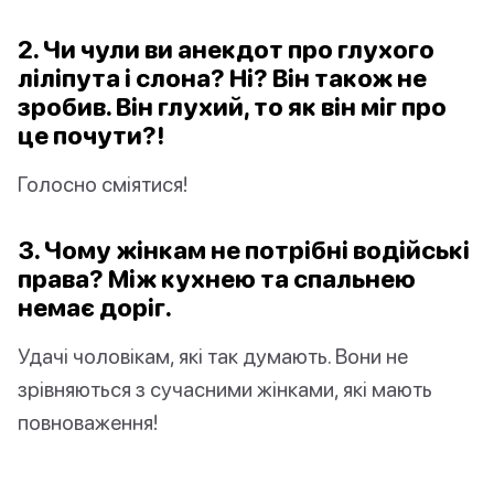
2. Чи чули ви анекдот про глухого
ліліпута і слона? Ні? Він також не
зробив. Він глухий, то як він міг про
це почути?!
Голосно сміятися!
3. Чому жінкам не потрібні водійські
права? Між кухнею та спальнею
немає доріг.
Удачі чоловікам, які так думають. Вони не
зрівняються з сучасними жінками, які мають
повноваження!