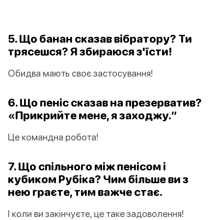
5. Що банан сказав вібратору? Ти
трясешся? Я збираюся з'їсти!
Обидва мають своє застосування!
6. Що пеніс сказав на презерватив?
«Прикрийте мене, я заходжу.”
Це командна робота!
7. Що спільного між пенісом і
кубиком Рубіка? Чим більше ви з
нею граєте, тим важче стає.
І коли ви закінчуєте, це таке задоволення!