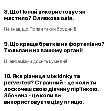
8. Що Попай використовує як
мастило? Оливкова олія.
Не знав, що Попай такий брудний!
9. Що краще братків на фортепіано?
Тюльпани на вашому органі!
Ці евфемізми досить кумедні!
10. Яка різниця між kinky та
perverted? Странний - це коли ти
лоскочеш свою дівчину пір'їнкою.
Збочена - це коли ви
використовуєте цілу птицю.