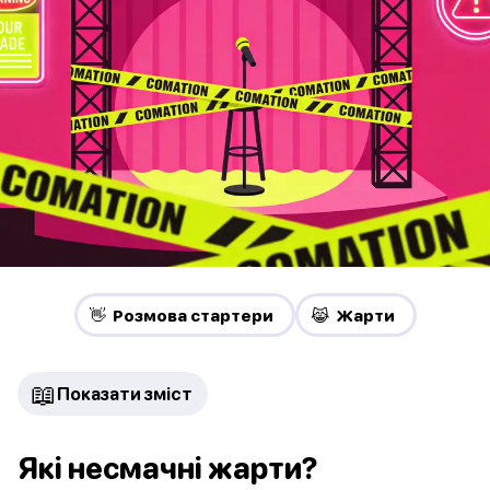
👋 Pозмова стартери
😹 Жарти
📖
Показати зміст
Які несмачні жарти?