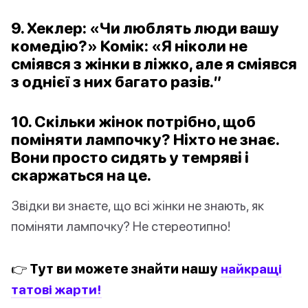
9. Хеклер: «Чи люблять люди вашу
комедію?» Комік: «Я ніколи не
сміявся з жінки в ліжко, але я сміявся
з однієї з них багато разів.”
10. Скільки жінок потрібно, щоб
поміняти лампочку? Ніхто не знає.
Вони просто сидять у темряві і
скаржаться на це.
Звідки ви знаєте, що всі жінки не знають, як
поміняти лампочку? Не стереотипно!
👉 Тут ви можете знайти нашу
найкращі
татові жарти!