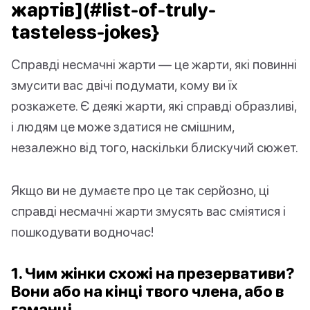
жартів](#list-of-truly-
tasteless-jokes}
Справді несмачні жарти — це жарти, які повинні
змусити вас двічі подумати, кому ви їх
розкажете. Є деякі жарти, які справді образливі,
і людям це може здатися не смішним,
незалежно від того, наскільки блискучий сюжет.
Якщо ви не думаєте про це так серйозно, ці
справді несмачні жарти змусять вас сміятися і
пошкодувати водночас!
1. Чим жінки схожі на презервативи?
Вони або на кінці твого члена, або в
гаманці.