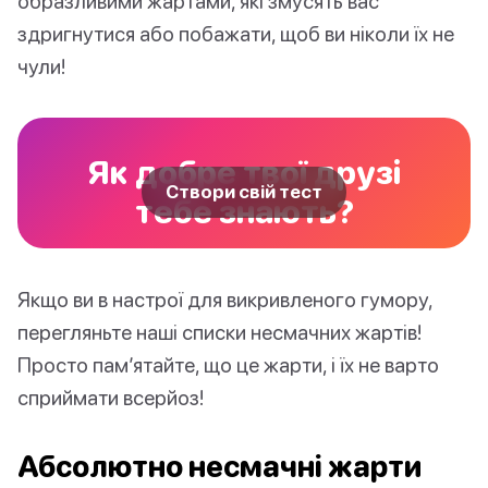
образливими жартами, які змусять вас
здригнутися або побажати, щоб ви ніколи їх не
чули!
Як добре твої друзі
Створи свій тест
тебе знають?
Якщо ви в настрої для викривленого гумору,
перегляньте наші списки несмачних жартів!
Просто пам’ятайте, що це жарти, і їх не варто
сприймати всерйоз!
Абсолютно несмачні жарти