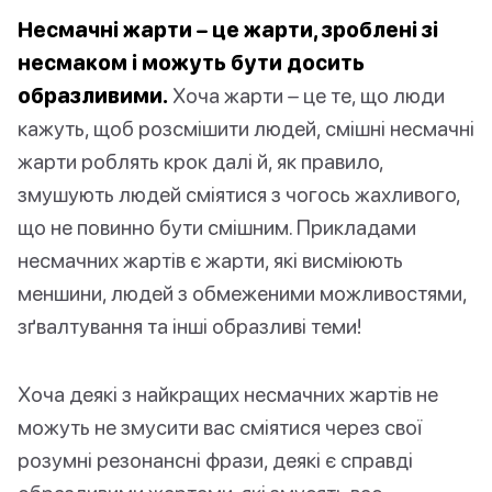
Несмачні жарти – це жарти, зроблені зі
несмаком і можуть бути досить
образливими.
Хоча жарти – це те, що люди
кажуть, щоб розсмішити людей, смішні несмачні
жарти роблять крок далі й, як правило,
змушують людей сміятися з чогось жахливого,
що не повинно бути смішним. Прикладами
несмачних жартів є жарти, які висміюють
меншини, людей з обмеженими можливостями,
зґвалтування та інші образливі теми!
Хоча деякі з найкращих несмачних жартів не
можуть не змусити вас сміятися через свої
розумні резонансні фрази, деякі є справді