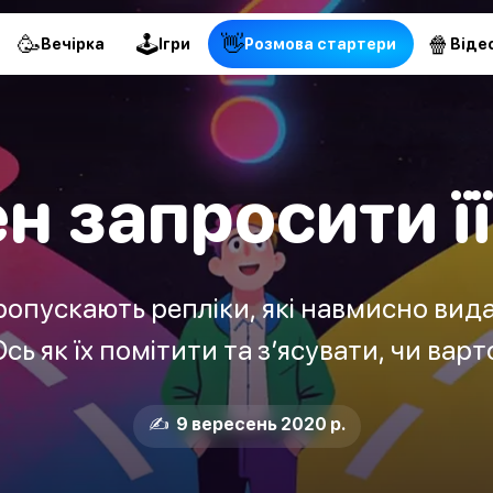
🥳
🕹
👋
🍿
Вечірка
Ігри
Pозмова стартери
Віде
н запросити ї
опускають репліки, які навмисно видає
сь як їх помітити та з’ясувати, чи варто
✍️ 9 вересень 2020 р.