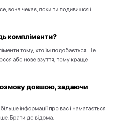
се, вона чекає, поки ти подивишся і
удь компліменти?
іменти тому, хто їм подобається. Це
лосся або нове взуття, тому краще
 розмову довшою, задаючи
більше інформації про вас і намагається
ше. Брати до відома.