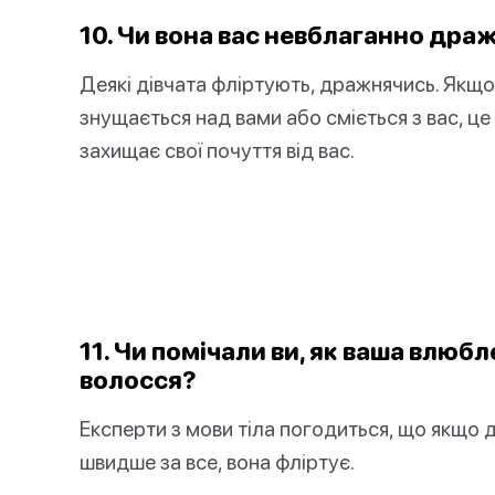
10. Чи вона вас невблаганно дра
Деякі дівчата фліртують, дражнячись. Якщо
знущається над вами або сміється з вас, це
захищає свої почуття від вас.
11. Чи помічали ви, як ваша влюбл
волосся?
Експерти з мови тіла погодиться, що якщо 
швидше за все, вона фліртує.