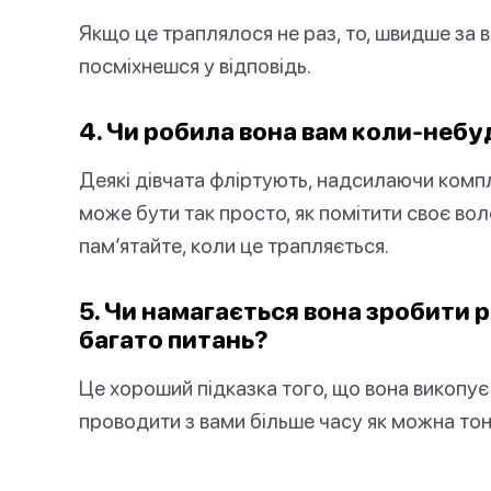
Якщо це траплялося не раз, то, швидше за в
посміхнешся у відповідь.
4. Чи робила вона вам коли-неб
Деякі дівчата фліртують, надсилаючи компл
може бути так просто, як помітити своє во
пам’ятайте, коли це трапляється.
5. Чи намагається вона зробити
багато питань?
Це хороший підказка того, що вона викопує 
проводити з вами більше часу як можна тон