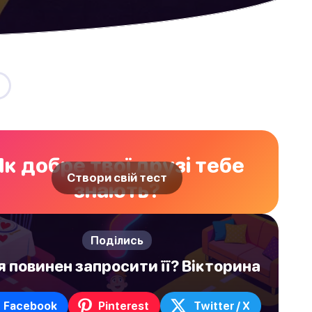
Як добре твої друзі тебе
Створи свій тест
знають?
Поділись
я повинен запросити її? Вікторина
Facebook
Pinterest
Twitter / X