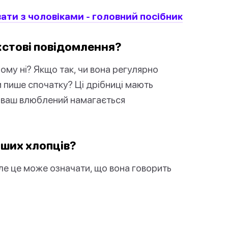
ати з чоловіками - головний посібник
кстові повідомлення?
чому ні? Якщо так, чи вона регулярно
и пише спочатку? Ці дрібниці мають
як ваш влюблений намагається
нших хлопців?
але це може означати, що вона говорить