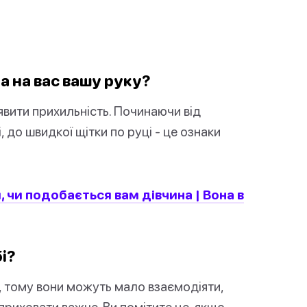
а на вас вашу руку?
явити прихильність. Починаючи від
 до швидкої щітки по руці - це ознаки
, чи подобається вам дівчина | Вона в
бі?
, тому вони можуть мало взаємодіяти,
приховати важче. Ви помітите це, якщо