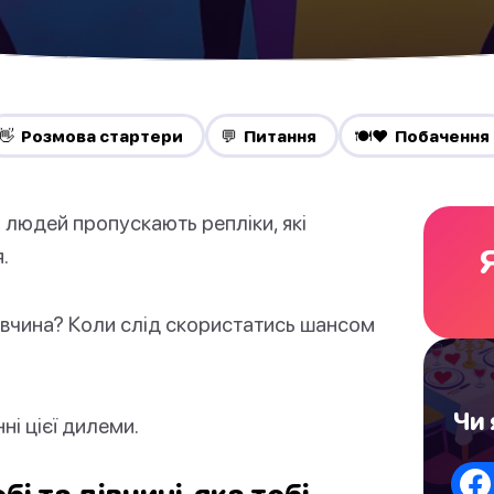
👋 Pозмова стартери
💬 Питання
🍽️❤️ Побачення
 людей пропускають репліки, які
.
дівчина? Коли слід скористатись шансом
Чи 
ні цієї дилеми.