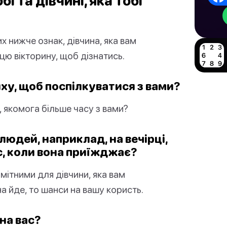
бі та дівчині, яка тобі
х нижче ознак, дівчина, яка вам
 цю вікторину, щоб дізнатись.
ляху, щоб поспілкуватися з вами?
, якомога більше часу з вами?
 людей, наприклад, на вечірці,
с, коли вона приїжджає?
мітними для дівчини, яка вам
на йде, то шанси на вашу користь.
 на вас?