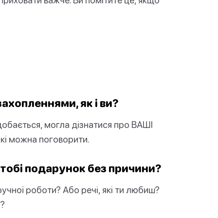
захопленнями, як і ви?
одобається, могла дізнатися про ВАШІ
 які можна поговорити.
 тобі подарунок без причини?
учної роботи? Або речі, які ти любиш?
я?