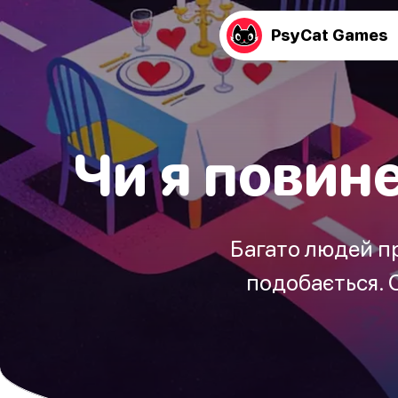
PsyCat Games
Чи я повине
Багато людей пр
подобається. О