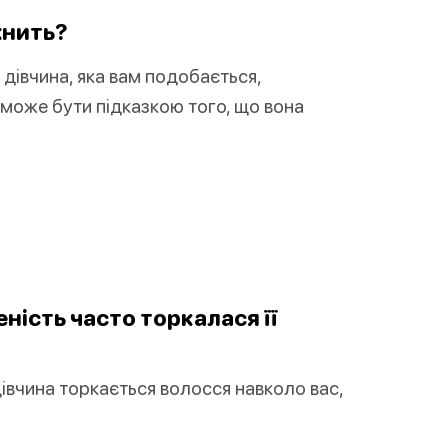
жнить?
 дівчина, яка вам подобається,
 може бути підказкою того, що вона
еність часто торкалася її
дівчина торкається волосся навколо вас,