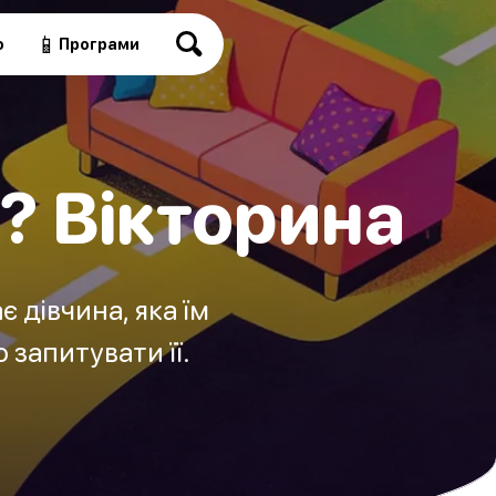
📱
о
Програми
ї? Вікторина
 дівчина, яка їм
 запитувати її.