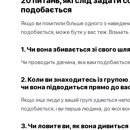
20 питань, які слід задати со
подобається
Якщо ви помітили більше одного з наведени
подобається, може бути у вас теж. Візьміть
1. Чи вона збивається зі свого ш
Чи проводить дівчина, яка вам подобається
2. Коли ви знаходитесь із групою
чи вона підводиться прямо до ва
Якщо інші люди у вашій групі здаються непо
подобається, і ви перша людина, до якої во
3. Чи ловите ви, як вона дивиться