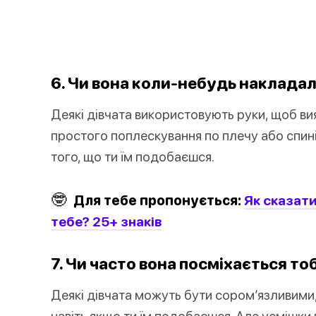
6. Чи вона коли-небудь накладал
Деякі дівчата використовують руки, щоб ви
простого поплескування по плечу або спині,
того, що ти їм подобаєшся.
🤓
Для тебе пропонується:
Як сказати
тебе? 25+ знаків
7. Чи часто вона посміхається то
Деякі дівчата можуть бути сором’язливими
навіть якщо ти їм подобаєшся. Але усмішки 