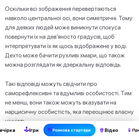
Оскільки всі зображення перевертаються
навколо центральної осі, вони симетричні. Тому
для деяких людей може виникнути спокуса
повернути їх на дев’яносто градусів, щоб
інтерпретувати їх як щось відображене у воді.
Дехто може бачити рухливі хмари, що також
можна розглядати як дзеркальну відповідь.
Такі відповіді можуть свідчити про
саморефлексивні та вдумливі особистості. Тим
не менш, вони також можуть вказувати на
2
нарцисичну особистість, яка переоцінює власну
цінність.
🕹
👋
🍿
📱
ечірка
Ігри
Відео
Pозмова стартери
Пр