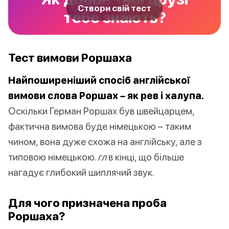
Створи свій тест
тебе знають?
Тест вимови Роршаха
Найпоширеніший спосіб англійської
вимови слова Роршах – як рев і халупа.
Оскільки Герман Роршах був швейцарцем,
фактична вимова буде німецькою – таким
чином, вона дуже схожа на англійську, але з
типовою німецькою.
гл
в кінці, що більше
нагадує глибокий шиплячий звук.
Для чого призначена проба
Роршаха?