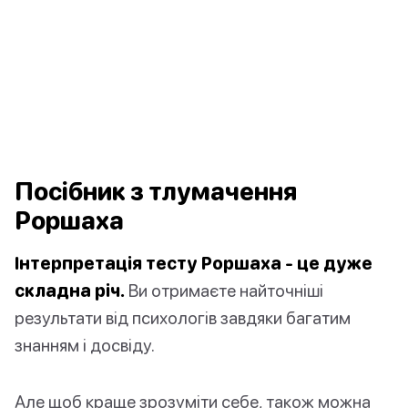
Посібник з тлумачення
Роршаха
Інтерпретація тесту Роршаха - це дуже
складна річ.
Ви отримаєте найточніші
результати від психологів завдяки багатим
знанням і досвіду.
Але щоб краще зрозуміти себе, також можна