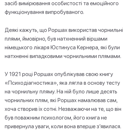
засіб вимірювання особистості та емоційного
функціонування випробуваного.
Деякі кажуть, що Роршах використав чорнильні
плями, ймовірно, був натхненний віршами
німецького лікаря Юстинуса Кернера, які були
натхненні випадковими чорнильними плямами.
У 1921 році Роршах опублікував свою книгу
«Психодіагностика», яка лягла в основу тесту
на чорнильну пляму. На ній було лише десять
чорнильних плям, які Роршах намалював сам,
хоча створив їх сотні. Незважаючи на те, що він
був поважним психологом, його книга не
привернула уваги, коли вона вперше з’явилася.