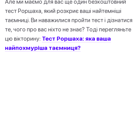
Але ми маємо для вас ще один безкоштовний
тест Роршаха, який розкриє ваші найтемніші
таємниці. Ви наважилися пройти тест і дізнатися
те, чого про вас ніхто не знає? Тоді перегляньте
цю вікторину:
Тест Роршаха: яка ваша
найпохмуріша таємниця?