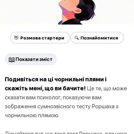
👋 Pозмова стартери
🔍 Познайомитися
📖
Показати зміст
Подивіться на ці чорнильні плями і
скажіть мені, що ви бачите!
Це те, що може
сказати вам психолог, показуючи вам
зображення сумнозвісного тесту Роршаха з
чорнильною плямою.
Дізнайтеся тут, що таке тест Роршаха, для чого