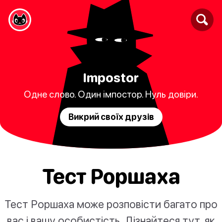
Impostor
Одне слово. Один імпостор. Нуль довіри.
Викрий своїх друзів
Тест Роршаха
Тест Роршаха може розповісти багато про
вас і вашу особистість. Дізнайтеся тут, як