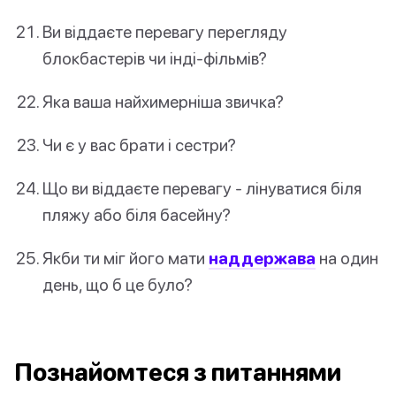
Ви віддаєте перевагу перегляду
блокбастерів чи інді-фільмів?
Яка ваша найхимерніша звичка?
Чи є у вас брати і сестри?
Що ви віддаєте перевагу - лінуватися біля
пляжу або біля басейну?
Якби ти міг його мати
наддержава
на один
день, що б це було?
Познайомтеся з питаннями