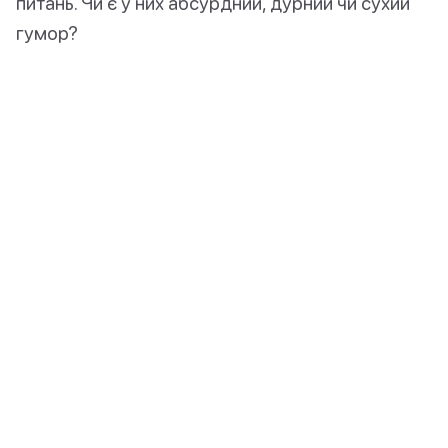
питань. Чи є у них абсурдний, дурний чи сухий
гумор?