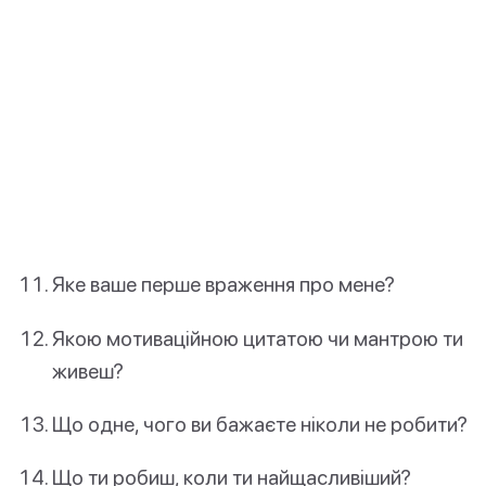
Яке ваше перше враження про мене?
Якою мотиваційною цитатою чи мантрою ти
живеш?
Що одне, чого ви бажаєте ніколи не робити?
Що ти робиш, коли ти найщасливіший?