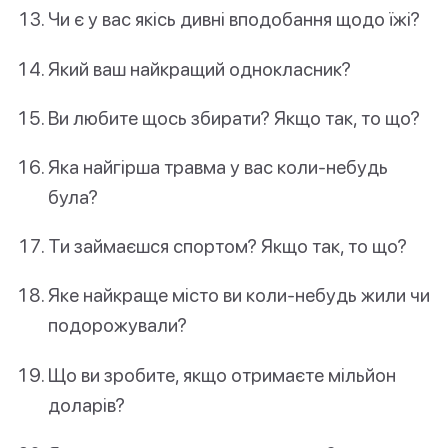
Чи є у вас якісь дивні вподобання щодо їжі?
Який ваш найкращий однокласник?
Ви любите щось збирати? Якщо так, то що?
Яка найгірша травма у вас коли-небудь
була?
Ти займаєшся спортом? Якщо так, то що?
Яке найкраще місто ви коли-небудь жили чи
подорожували?
Що ви зробите, якщо отримаєте мільйон
доларів?