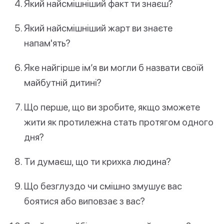
Який найсмішніший факт ти знаєш?
Який найсмішніший жарт ви знаєте
напам'ять?
Яке найгірше ім’я ви могли б назвати своїй
майбутній дитині?
Що перше, що ви зробите, якщо зможете
жити як протилежна стать протягом одного
дня?
Ти думаєш, що ти крихка людина?
Що безглуздо чи смішно змушує вас
боятися або виповзає з вас?