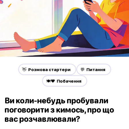
👋 Pозмова стартери
💬 Питання
🍽️❤️ Побачення
Ви коли-небудь пробували
поговорити з кимось, про що
вас розчавлювали?