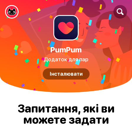
PumPum
Додаток для пар
Інсталювати
Запитання, які ви
можете задати