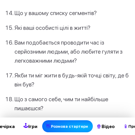
Що у вашому списку сегментів?
Які ваші особисті цілі в житті?
Вам подобається проводити час із
серйозними людьми, або любите гуляти з
легковажними людьми?
Якби ти міг жити в будь-якій точці світу, де б
він був?
Що з самого себе, чим ти найбільше
пишаєшся?
Що єдине, що зводить вас з розуму з
🕹
👋
🍿
📱
ечірка
Ігри
Відео
Pозмова стартери
Пр
приводу інших людей?