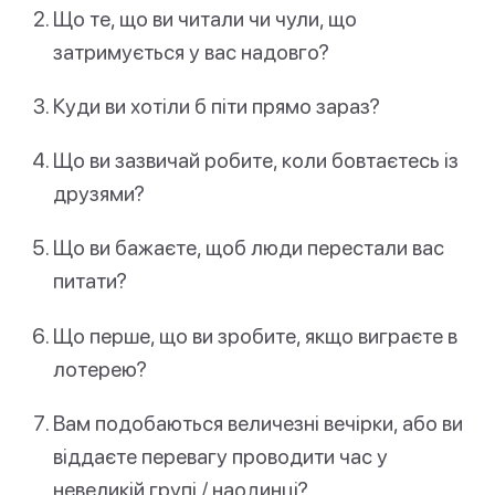
Що те, що ви читали чи чули, що
затримується у вас надовго?
Куди ви хотіли б піти прямо зараз?
Що ви зазвичай робите, коли бовтаєтесь із
друзями?
Що ви бажаєте, щоб люди перестали вас
питати?
Що перше, що ви зробите, якщо виграєте в
лотерею?
Вам подобаються величезні вечірки, або ви
віддаєте перевагу проводити час у
невеликій групі / наодинці?