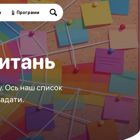
📱
о
Програми
питань
у. Ось наш список
задати.