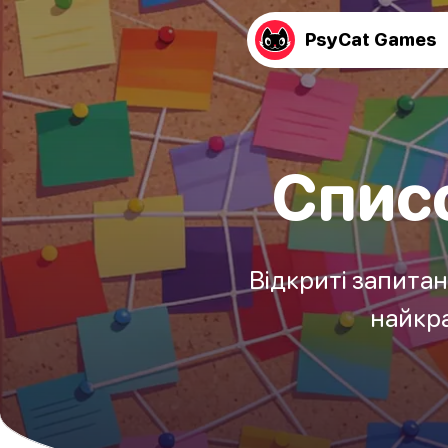
PsyCat Games
Списо
Відкриті запитан
найкра