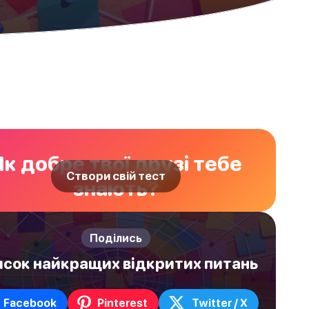
Як добре твої друзі тебе
Створи свій тест
знають?
Поділись
сок найкращих відкритих питань
Facebook
Pinterest
Twitter / X