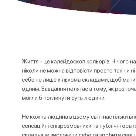
Життя - це калейдоскоп кольорів. Нічого на
ніколи не можна відповісти просто так чи н
себе не лише кількома складами, щоб мати
одним. Завдання полягає в тому, як розпочат
могли б поглинути суть людини.
Не кожна людина в цьому світі настільки вп
сенсаційні співрозмовники та публічні ора
складніше висловити себе та зробити свої і