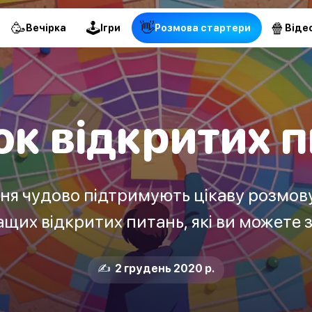
🥳
🕹
👋
🍿
Вечірка
Ігри
Pозмова стартери
Віде
к відкритих 
ня чудово підтримують цікаву розмов
щих відкритих питань, які ви можете 
✍️ 2 грудень 2020 р.