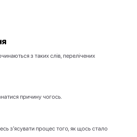
ня
чинаються з таких слів, перелічених
знатися причину чогось.
есь з’ясувати процес того, як щось стало