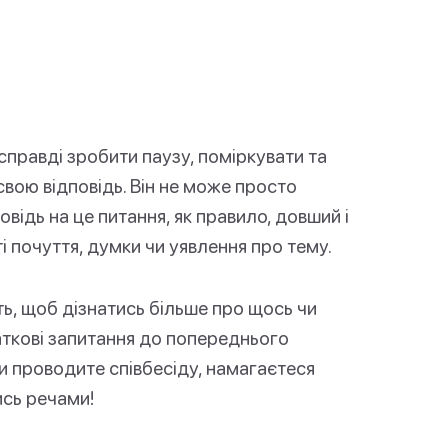
справді зробити паузу, поміркувати та
свою відповідь. Він не може просто
повідь на це питання, як правило, довший і
 почуття, думки чи уявлення про тему.
ь, щоб дізнатись більше про щось чи
аткові запитання до попереднього
ли проводите співбесіду, намагаєтеся
ись речами!