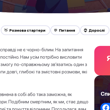
👋 Pозмова стартери
💬 Питання
🧔 Дорослі
справді не є чорно-білим. На запитання
і постійно. Нам усім потрібно висловити
 змогу по-справжньому зв’язатись один з
и довгі, глибокі та змістовні розмови, які
Спи
евнена в собі або така заможна, як
тори. Подібним смертним, як ми, стає дещо
деї та почуття відомими. Погодьтеся, вам