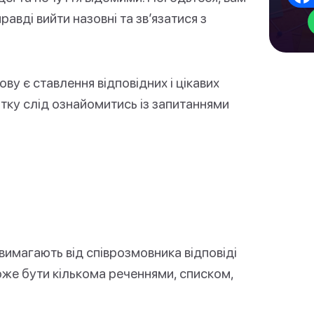
авді вийти назовні та зв’язатися з
у є ставлення відповідних і цікавих
чатку слід ознайомитись із запитаннями
 вимагають від співрозмовника відповіді
 може бути кількома реченнями, списком,