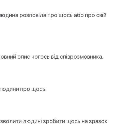
людина розповіла про щось або про свій
овний опис чогось від співрозмовника.
 людини про щось.
озволити людині зробити щось на зразок