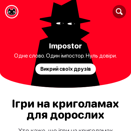
Impostor
Одне слово. Один імпостор. Нуль довіри.
Викрий своїх друзів
Ігри на криголамах
для дорослих
Хто каже, що ігри на криголамах