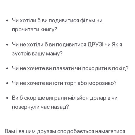
Чи хотіли б ви подивитися фільм чи
прочитати книгу?
Чи не хотіли б ви подивитися ДРУЗІ чи Як я
зустрів вашу маму?
Чи не хочете ви плавати чи походити в похід?
Чи не хочете ви їсти торт або морозиво?
Ви б скоріше виграли мільйон доларів чи
повернули час назад?
Вам і вашим друзям сподобається намагатися