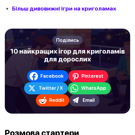
Більш дивовижні ігри на криголамах
Поділись
10 найкращих ігор для криголамів
для дорослих
Facebook
Pinterest
Twitter / X
WhatsApp
Reddit
Email
Pозмова стартери