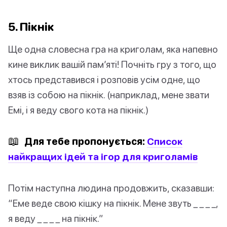
5. Пікнік
Ще одна словесна гра на криголам, яка напевно
кине виклик вашій пам’яті! Почніть гру з того, що
хтось представився і розповів усім одне, що
взяв із собою на пікнік. (наприклад, мене звати
Емі, і я веду свого кота на пікнік.)
📖
Для тебе пропонується:
Список
найкращих ідей та ігор для криголамів
Потім наступна людина продовжить, сказавши:
“Еме веде свою кішку на пікнік. Мене звуть _ _ _ _,
я веду _ _ _ _ на пікнік.”