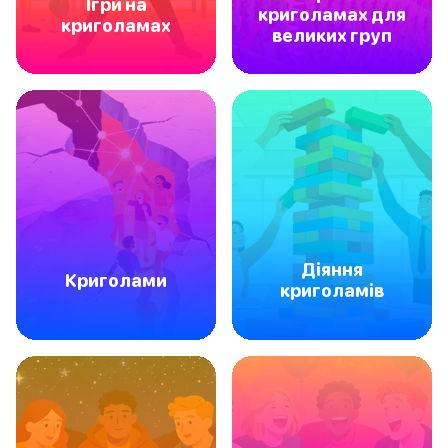
Ігри на
криголамах для
криголамах
великих груп
Діяння
Криголами
криголамів