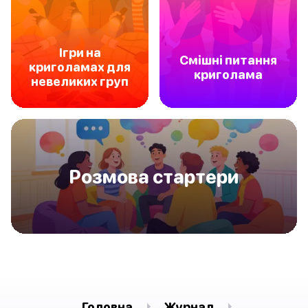
Ігри на
Смішні питання
криголамах для
криголама
невеликих груп
Pозмова стартери
Головна
Журнал