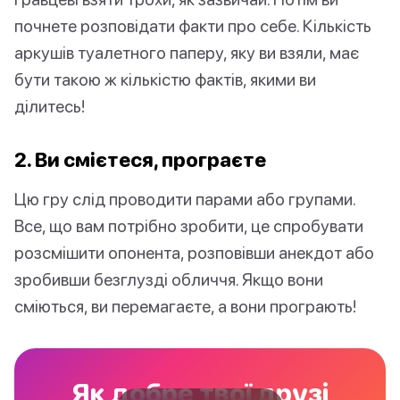
почнете розповідати факти про себе. Кількість
аркушів туалетного паперу, яку ви взяли, має
бути такою ж кількістю фактів, якими ви
ділитесь!
2. Ви смієтеся, програєте
Цю гру слід проводити парами або групами.
Все, що вам потрібно зробити, це спробувати
розсмішити опонента, розповівши анекдот або
зробивши безглузді обличчя. Якщо вони
сміються, ви перемагаєте, а вони програють!
Як добре твої друзі