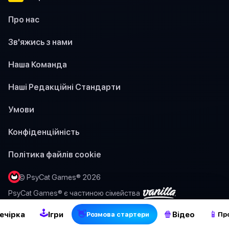
Про нас
Зв'яжись з нами
Наша Команда
Наші Редакційні Стандарти
Умови
Конфіденційність
Політика файлів cookie
2
© PsyCat Games® 2026
PsyCat Games® є частиною сімейства
🕹
👋
🍿
📱
ечірка
Ігри
Відео
Pозмова стартери
Пр