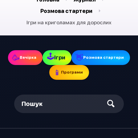
Pозмова стартери
Ігри на криголамах для дорослих
🕹
🥳
👋
Ігри
Вечірка
Pозмова стартери
📱
Програми
Пошук