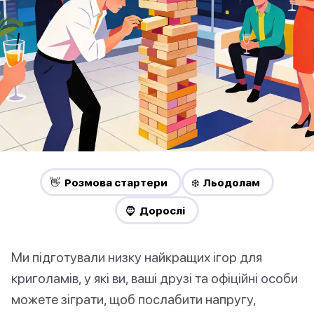
👋 Pозмова стартери
❄️ Льодолам
🧔 Дорослі
Ми підготували низку найкращих ігор для
криголамів, у які ви, ваші друзі та офіційні особи
можете зіграти, щоб послабити напругу,