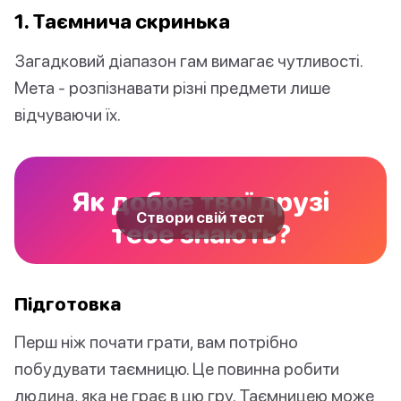
1. Таємнича скринька
Загадковий діапазон гам вимагає чутливості.
Мета - розпізнавати різні предмети лише
відчуваючи їх.
Як добре твої друзі
Створи свій тест
тебе знають?
Підготовка
Перш ніж почати грати, вам потрібно
побудувати таємницю. Це повинна робити
людина, яка не грає в цю гру. Таємницею може