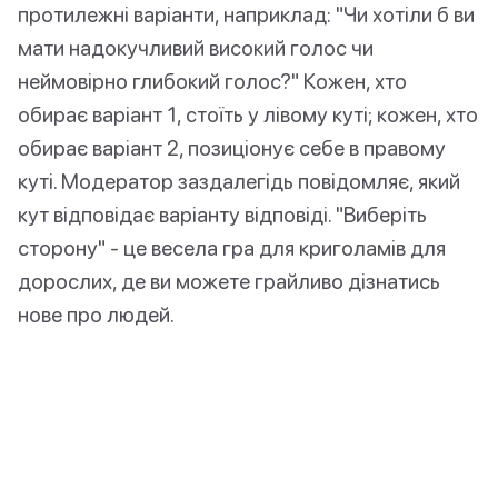
протилежні варіанти, наприклад: "Чи хотіли б ви
мати надокучливий високий голос чи
неймовірно глибокий голос?" Кожен, хто
обирає варіант 1, стоїть у лівому куті; кожен, хто
обирає варіант 2, позиціонує себе в правому
куті. Модератор заздалегідь повідомляє, який
кут відповідає варіанту відповіді. "Виберіть
сторону" - це весела гра для криголамів для
дорослих, де ви можете грайливо дізнатись
нове про людей.