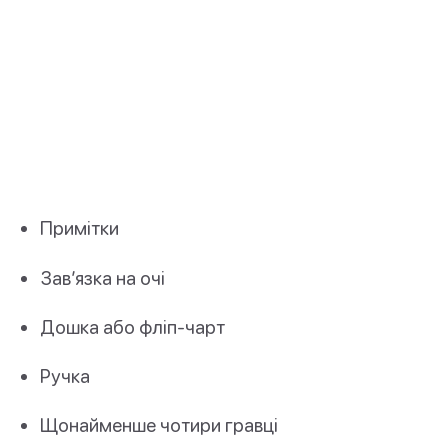
Примітки
Зав’язка на очі
Дошка або фліп-чарт
Ручка
Щонайменше чотири гравці