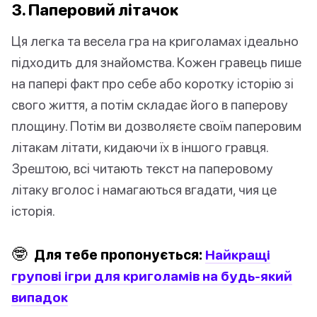
3. Паперовий літачок
Ця легка та весела гра на криголамах ідеально
підходить для знайомства. Кожен гравець пише
на папері факт про себе або коротку історію зі
свого життя, а потім складає його в паперову
площину. Потім ви дозволяєте своїм паперовим
літакам літати, кидаючи їх в іншого гравця.
Зрештою, всі читають текст на паперовому
літаку вголос і намагаються вгадати, чия це
історія.
🤓
Для тебе пропонується:
Найкращі
групові ігри для криголамів на будь-який
випадок