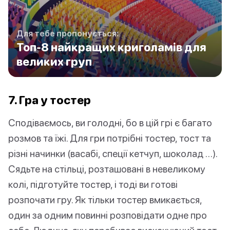
Для тебе пропонується:
Топ-8 найкращих криголамів для
великих груп
7. Гра у тостер
Сподіваємось, ви голодні, бо в цій грі є багато
розмов та їжі. Для гри потрібні тостер, тост та
різні начинки (васабі, спеції кетчуп, шоколад …).
Сядьте на стільці, розташовані в невеликому
колі, підготуйте тостер, і тоді ви готові
розпочати гру. Як тільки тостер вмикається,
один за одним повинні розповідати одне про