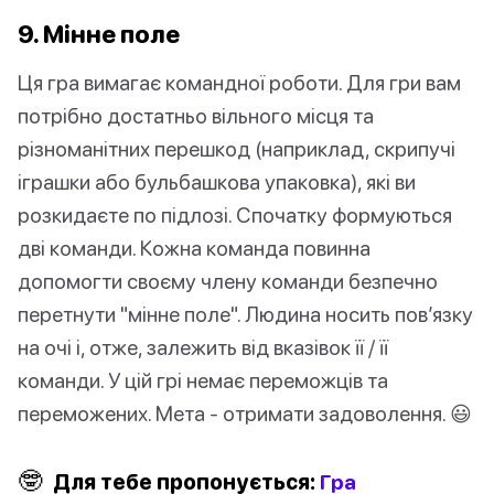
9. Мінне поле
Ця гра вимагає командної роботи. Для гри вам
потрібно достатньо вільного місця та
різноманітних перешкод (наприклад, скрипучі
іграшки або бульбашкова упаковка), які ви
розкидаєте по підлозі. Спочатку формуються
дві команди. Кожна команда повинна
допомогти своєму члену команди безпечно
перетнути "мінне поле". Людина носить пов’язку
на очі і, отже, залежить від вказівок її / її
команди. У цій грі немає переможців та
переможених. Мета - отримати задоволення. 😃
🤓
Для тебе пропонується:
Гра