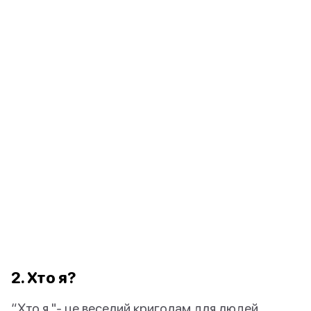
2. Хто я?
“Хто я "- це веселий криголам для людей