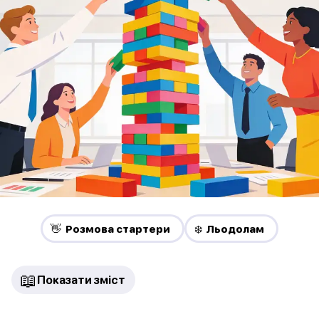
👋 Pозмова стартери
❄️ Льодолам
📖
Показати зміст