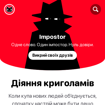
Impostor
Одне слово. Один імпостор. Нуль довіри.
Викрий своїх друзів
Діяння криголамів
Коли купа нових людей об’єднується,
спочатку настрій може бути дещо