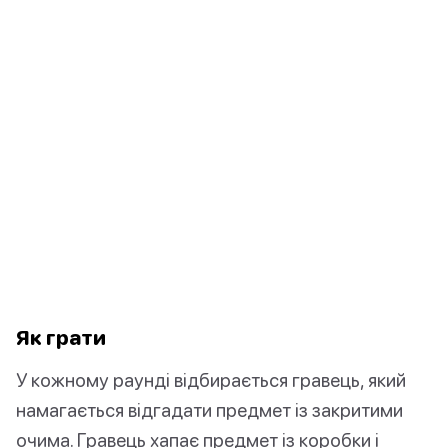
Як грати
У кожному раунді відбирається гравець, який
намагається відгадати предмет із закритими
очима. Гравець хапає предмет із коробки і