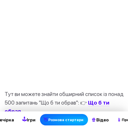
Тут ви можете знайти обширний список із понад
2
500 запитань "Що б ти обрав": 👉
Що б ти
обрав
🕹
👋
🍿
📱
ечірка
Ігри
Відео
Pозмова стартери
Пр