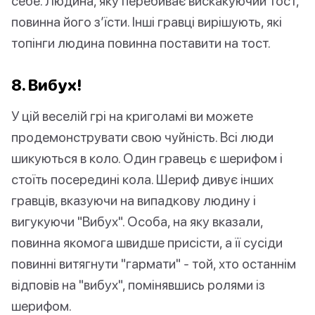
себе. Людина, яку перебиває вискакуючий тост,
повинна його з’їсти. Інші гравці вирішують, які
топінги людина повинна поставити на тост.
8. Вибух!
У цій веселій грі на криголамі ви можете
продемонструвати свою чуйність. Всі люди
шикуються в коло. Один гравець є шерифом і
стоїть посередині кола. Шериф дивує інших
гравців, вказуючи на випадкову людину і
вигукуючи "Вибух". Особа, на яку вказали,
повинна якомога швидше присісти, а її сусіди
повинні витягнути "гармати" - той, хто останнім
відповів на "вибух", помінявшись ролями із
шерифом.