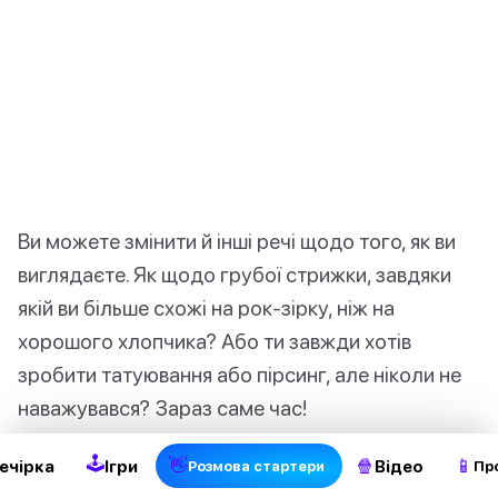
Ви можете змінити й інші речі щодо того, як ви
виглядаєте. Як щодо грубої стрижки, завдяки
якій ви більше схожі на рок-зірку, ніж на
хорошого хлопчика? Або ти завжди хотів
2
зробити татуювання або пірсинг, але ніколи не
наважувався? Зараз саме час!
🕹
👋
🍿
📱
ечірка
Ігри
Відео
Pозмова стартери
Пр