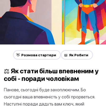
👋 Pозмова стартери
📖 Як Робити
⚖ Як стати більш впевненим у
собі - поради чоловікам
Панове, сьогодні буде захоплюючим. Бо
сьогодні ваша впевненість у собі прорветься.
Наступні поради дадуть вам ключ, який