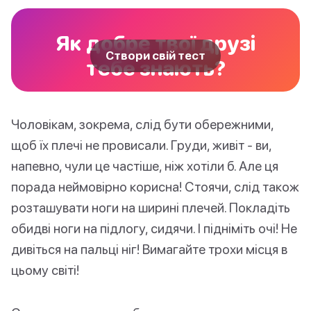
Як добре твої друзі
Створи свій тест
тебе знають?
Чоловікам, зокрема, слід бути обережними,
щоб їх плечі не провисали. Груди, живіт - ви,
напевно, чули це частіше, ніж хотіли б. Але ця
порада неймовірно корисна! Стоячи, слід також
розташувати ноги на ширині плечей. Покладіть
обидві ноги на підлогу, сидячи. І підніміть очі! Не
дивіться на пальці ніг! Вимагайте трохи місця в
цьому світі!