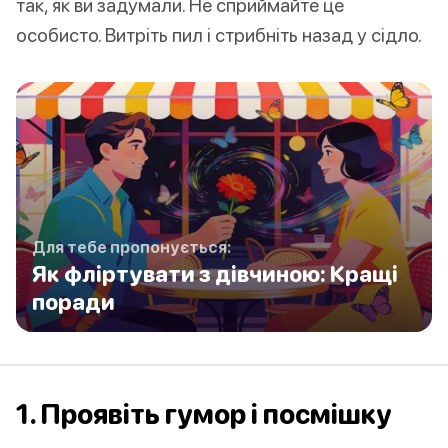
так, як ви задумали. Не сприймайте це
особисто. Витріть пил і стрибніть назад у сідло.
Для тебе пропонується:
Як фліртувати з дівчиною: Кращі
поради
1. Проявіть гумор і посмішку