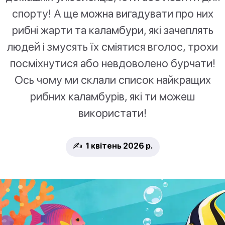
спорту! А ще можна вигадувати про них
рибні жарти та каламбури, які зачеплять
людей і змусять їх сміятися вголос, трохи
посміхнутися або невдоволено бурчати!
Ось чому ми склали список найкращих
рибних каламбурів, які ти можеш
використати!
✍️ 1 квітень 2026 р.