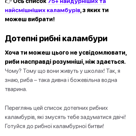
👉 Ось список
75+ найдурніших та
найсмішніших каламбурів
, з яких ти
можеш вибрати!
Дотепні рибні каламбури
Хоча ти можеш цього не усвідомлювати,
риби насправді розумніші, ніж здається.
Чому? Тому що вони живуть у школах! Так, я
знаю, риба – така дивна і божевільна водна
тварина.
Переглянь цей список дотепних рибних
каламбурів, які змусять тебе задуматися двічі!
Готуйся до рибної каламбурної битви!