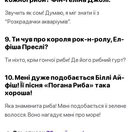
Звучить як сом! Думаю, я міг знати її з
“Розкрадачки акваріумів”.
9. Ти чув про короля рок-н-ролу, Ел-
фіша Преслі?
Ти ніхто, крім гончої риби! Де його рибний гурт?
10. Мені дуже подобається Біллі Ай-
фіш! Її пісня «Погана Риба» така
хороша!
Яка знаменита риба! Мені подобається її зелене
волосся. Воно нагадує мені про море!