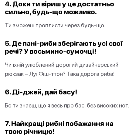
4. Доки ти віриш у це достатньо
сильно, будь-що можливо.
Ти зможеш проплисти через будь-що.
5. Де пані-риби зберігають усі свої
речі? У восьмино-сумочці!
Чи їхній улюблений дорогий дизайнерський
рюкзак – Луї Фіш-ттон? Така дорога риба!
6. Ді-джей, дай басу!
Бо ти знаєш, що я весь про бас, без високих нот.
7. Найкращі рибні побажання на
твою річницю!