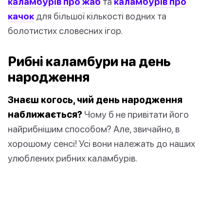
каламбурів про жаб
та
каламбурів про
качок
для більшої кількості водних та
болотистих словесних ігор.
Рибні каламбури на день
народження
Знаєш когось, чий день народження
наближається?
Чому б не привітати його
найрибнішим способом? Але, звичайно, в
хорошому сенсі! Усі вони належать до наших
улюблених рибних каламбурів.