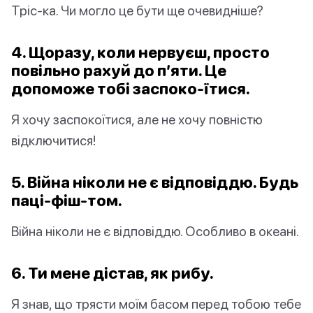
Тріс-ка. Чи могло це бути ще очевидніше?
4. Щоразу, коли нервуєш, просто
повільно рахуй до п’яти. Це
допоможе тобі заспоко-їтися.
Я хочу заспокоїтися, але не хочу повністю
відключитися!
5. Війна ніколи не є відповіддю. Будь
паці-фіш-том.
Війна ніколи не є відповіддю. Особливо в океані.
6. Ти мене дістав, як рибу.
Я знав, що трясти моїм басом перед тобою тебе