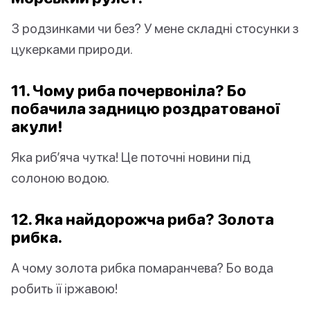
З родзинками чи без? У мене складні стосунки з
цукерками природи.
11. Чому риба почервоніла? Бо
побачила задницю роздратованої
акули!
Яка риб’яча чутка! Це поточні новини під
солоною водою.
12. Яка найдорожча риба? Золота
рибка.
А чому золота рибка помаранчева? Бо вода
робить її іржавою!