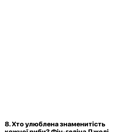
8. Хто улюблена знаменитість
кожної риби? Фін-геліна Джолі.