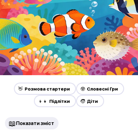
👋 Pозмова стартери
🤓 Словесні Гри
👦👧 Підлітки
🧒 Діти
📖
Показати зміст