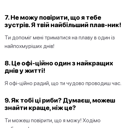
7. Не можу повірити, що я тебе
зустрів. Я твій найбільший плав-ник!
Ти допоміг мені триматися на плаву в один із
найпохмуріших днів!
8. Це офі-ційно один з найкращих
днів у житті!
Я офі-ційно радий, що ти чудово проводиш час.
9. Як тобі ці риби? Думаєш, можеш
знайти краще, ніж це?
Ти можеш повірити, що я можу! Ходімо