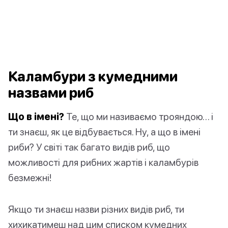
Каламбури з кумедними
назвами риб
Що в імені?
Те, що ми називаємо трояндою… і
ти знаєш, як це відбувається. Ну, а що в імені
риби? У світі так багато видів риб, що
можливості для рибних жартів і каламбурів
безмежні!
Якщо ти знаєш назви різних видів риб, ти
хихикатимеш над цим списком кумедних