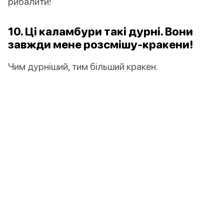
рибалити!
10. Ці каламбури такі дурні. Вони
завжди мене розсмішу-кракени!
Чим дурніший, тим більший кракен.