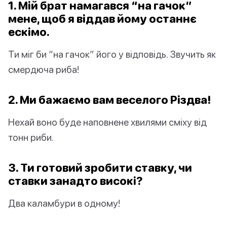
1. Мій брат намагався “на гачок”
мене, щоб я віддав йому останнє
ескімо.
Ти міг би “на гачок” його у відповідь. Звучить як
смердюча риба!
2. Ми бажаємо вам веселого Різдва!
Нехай воно буде наповнене хвилями сміху від
тонн риби.
3. Ти готовий зробити ставку, чи
ставки занадто високі?
Два каламбури в одному!