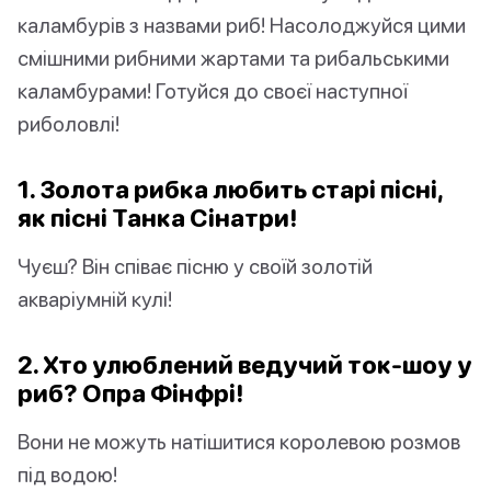
каламбурів з назвами риб! Насолоджуйся цими
смішними рибними жартами та рибальськими
каламбурами! Готуйся до своєї наступної
риболовлі!
1. Золота рибка любить старі пісні,
як пісні Танка Сінатри!
Чуєш? Він співає пісню у своїй золотій
акваріумній кулі!
2. Хто улюблений ведучий ток-шоу у
риб? Опра Фінфрі!
Вони не можуть натішитися королевою розмов
під водою!