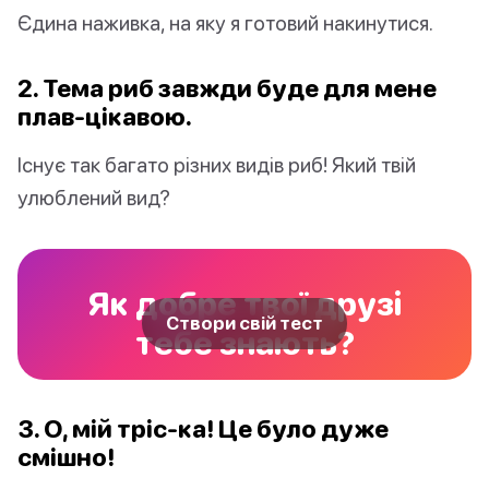
Єдина наживка, на яку я готовий накинутися.
2. Тема риб завжди буде для мене
плав-цікавою.
Існує так багато різних видів риб! Який твій
улюблений вид?
Як добре твої друзі
Створи свій тест
тебе знають?
3. О, мій тріс-ка! Це було дуже
смішно!