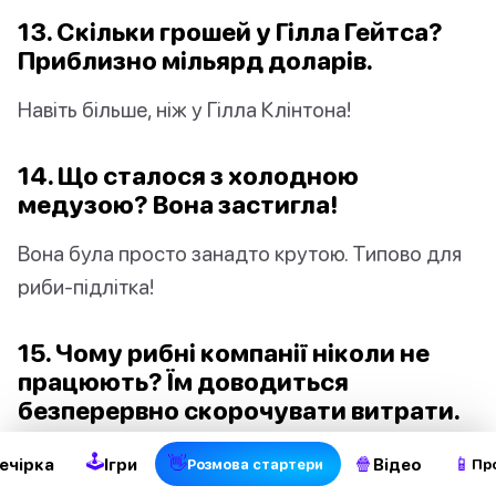
13. Скільки грошей у Гілла Гейтса?
Приблизно мільярд доларів.
Навіть більше, ніж у Гілла Клінтона!
14. Що сталося з холодною
медузою? Вона застигла!
Вона була просто занадто крутою. Типово для
риби-підлітка!
15. Чому рибні компанії ніколи не
2
працюють? Їм доводиться
безперервно скорочувати витрати.
Б’юся об заклад, найшвидша риба могла б
🕹
👋
🍿
📱
ечірка
Ігри
Відео
Pозмова стартери
Пр
вирішити проблему!