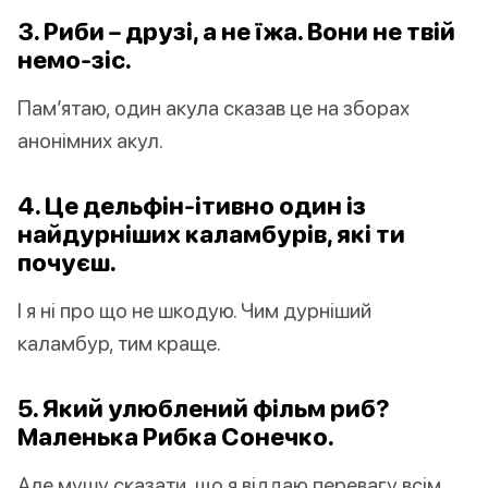
3. Риби – друзі, а не їжа. Вони не твій
немо-зіс.
Пам’ятаю, один акула сказав це на зборах
анонімних акул.
4. Це дельфін-ітивно один із
найдурніших каламбурів, які ти
почуєш.
І я ні про що не шкодую. Чим дурніший
каламбур, тим краще.
5. Який улюблений фільм риб?
Маленька Рибка Сонечко.
Але мушу сказати, що я віддаю перевагу всім