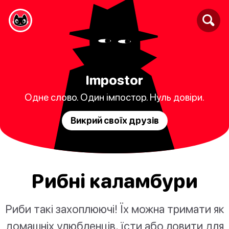
Impostor
Одне слово. Один імпостор. Нуль довіри.
Викрий своїх друзів
Рибні каламбури
Риби такі захоплюючі! Їх можна тримати як
домашніх улюбленців, їсти або ловити для