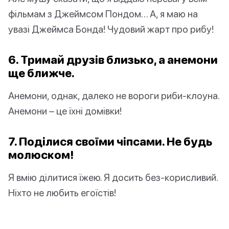
фільмам з Джеймсом Пондом… А, я маю на
увазі Джеймса Бонда! Чудовий жарт про рибу!
6. Тримай друзів близько, а анемони
ще ближче.
Анемони, однак, далеко не вороги риби-клоуна.
Анемони – це їхні домівки!
7. Поділися своїми чіпсами. Не будь
молюском!
Я вмію ділитися їжею. Я досить без-корисливий.
Ніхто не любить егоїстів!