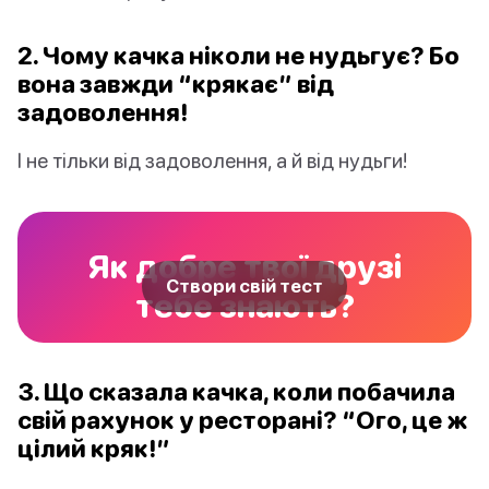
2. Чому качка ніколи не нудьгує? Бо
вона завжди “крякає” від
задоволення!
І не тільки від задоволення, а й від нудьги!
Як добре твої друзі
Створи свій тест
тебе знають?
3. Що сказала качка, коли побачила
свій рахунок у ресторані? “Ого, це ж
цілий кряк!”