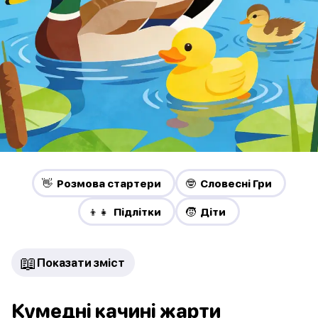
👋 Pозмова стартери
🤓 Словесні Гри
👦👧 Підлітки
🧒 Діти
📖
Показати зміст
Кумедні качині жарти