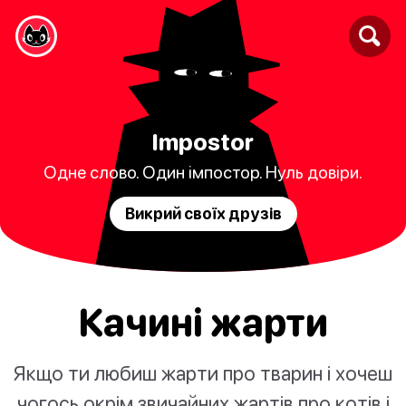
Impostor
Одне слово. Один імпостор. Нуль довіри.
Викрий своїх друзів
Качині жарти
Якщо ти любиш жарти про тварин і хочеш
чогось окрім звичайних жартів про котів і