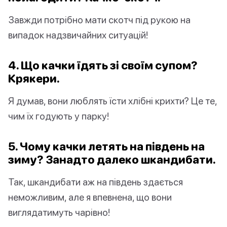
Завжди потрібно мати скотч під рукою на
випадок надзвичайних ситуацій!
4. Що качки їдять зі своїм супом?
Крякери.
Я думав, вони люблять їсти хлібні крихти? Це те,
чим їх годують у парку!
5. Чому качки летять на південь на
зиму? Занадто далеко шкандибати.
Так, шкандибати аж на південь здається
неможливим, але я впевнена, що вони
виглядатимуть чарівно!