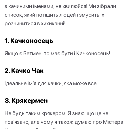
з качиними іменами, не хвилюйся! Ми зібрали
список, який потішить людей і змусить їх
розчинитися в хихиканні!
1. Качконосець
Якщо є Бетмен, то має бути і Качконосець!
2. Качко Чак
Ідеальне ім’я для качки, яка може все!
3. Крякермен
Не будь таким крякером! Я знаю, що це не
пов’язано, але чому я також думаю про Містера