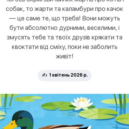
собак, то жарти та каламбури про качок
— це саме те, що треба! Вони можуть
бути абсолютно дурними, веселими, і
змусять тебе та твоїх друзів крякати та
квоктати від сміху, поки не заболить
живіт!
✍️ 1 квітень 2026 р.