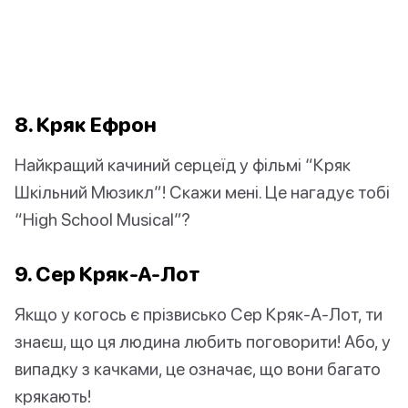
8. Кряк Ефрон
Найкращий качиний серцеїд у фільмі “Кряк
Шкільний Мюзикл”! Скажи мені. Це нагадує тобі
“High School Musical”?
9. Сер Кряк-А-Лот
Якщо у когось є прізвисько Сер Кряк-А-Лот, ти
знаєш, що ця людина любить поговорити! Або, у
випадку з качками, це означає, що вони багато
крякають!