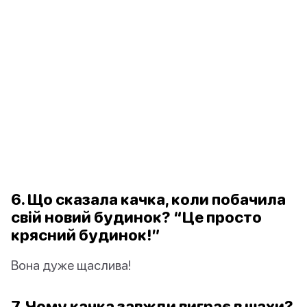
6. Що сказала качка, коли побачила
свій новий будинок? “Це просто
крясний будинок!”
Вона дуже щаслива!
7. Чому качка завжди виграє в шахи?