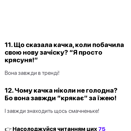
11. Що сказала качка, коли побачила
свою нову зачіску? “Я просто
крясуня!”
Вона завжди в тренді!
12. Чому качка ніколи не голодна?
Бо вона завжди “крякає” за їжею!
І завжди знаходить щось смачненьке!
👉 Насолоджуйся читанням цих
75