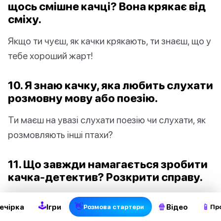
щось смішне качці? Вона крякає від
сміху.
Якщо ти чуєш, як качки крякають, ти знаєш, що у
тебе хороший жарт!
10. Я знаю качку, яка любить слухати
розмовну мову або поезію.
Ти маєш на увазі слухати поезію чи слухати, як
розмовляють інші птахи?
11. Що завжди намагається зробити
2
качка-детектив? Розкрити справу.
Як тільки вона почне крякати, вона не
🕹
👋
🍿
📱
ечірка
Ігри
Відео
Pозмова стартери
Пр
зупиниться, поки не знайде те, що шукає.