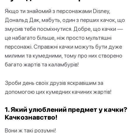
Якщо ти знайомий з персонажами Disney,
Дональд Дак, мабуть, один з перших качок, що
змусив тебе посміхнутися. Добре, що качки —
це набагато більше, ніж просто мультяшні
персонажі. Справжні качки можуть бути дуже
милими та кумедними, тому про них створено
багато жартів та каламбурів!
Зроби день своїх друзів яскравішим за
допомогою цих кумедних качиних жартів!
1. Який улюблений предмет у качки?
Качкознавство!
Вони ж такі розумні!