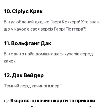
10. Сіріус Кряк
Він улюблений дядько Гаррі Крякера! Хто знав,
що у качок є своя версія Гаррі Поттера?!
11. Вольфганг Дак
Він один з найвідоміших шеф-кухарів серед
качок!
12. Дак Вейдер
Темний лорд качиної імперії!
👉 Якщо всі ці качині жарти та приколи