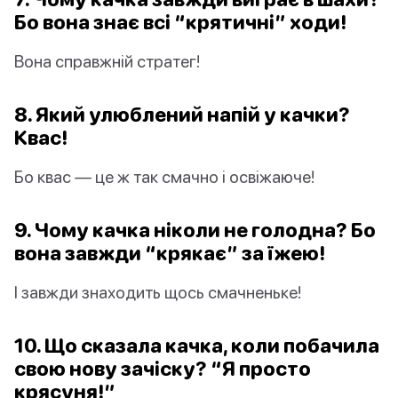
Бо вона знає всі “крятичні” ходи!
Вона справжній стратег!
8. Який улюблений напій у качки?
Квас!
Бо квас — це ж так смачно і освіжаюче!
9. Чому качка ніколи не голодна? Бо
вона завжди “крякає” за їжею!
І завжди знаходить щось смачненьке!
10. Що сказала качка, коли побачила
свою нову зачіску? “Я просто
крясуня!”