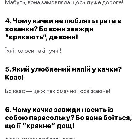
Мабуть, вона замовляла щось дуже дороге!
4. Чому качки не люблять грати в
хованки? Бо вони завжди
“крякають”, де вони!
Їхні голоси такі гучні!
5. Який улюблений напій у качки?
Квас!
Бо квас — це ж так смачно і освіжаюче!
6. Чому качка завжди носить із
собою парасольку? Бо вона боїться,
що її “крякне” дощ!