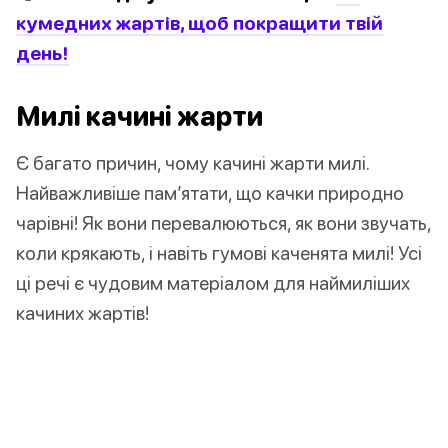
кумедних жартів, щоб покращити твій
день!
Милі качині жарти
Є багато причин, чому качині жарти милі.
Найважливіше пам’ятати, що качки природно
чарівні! Як вони перевалюються, як вони звучать,
коли крякають, і навіть гумові каченята милі! Усі
ці речі є чудовим матеріалом для наймиліших
качиних жартів!