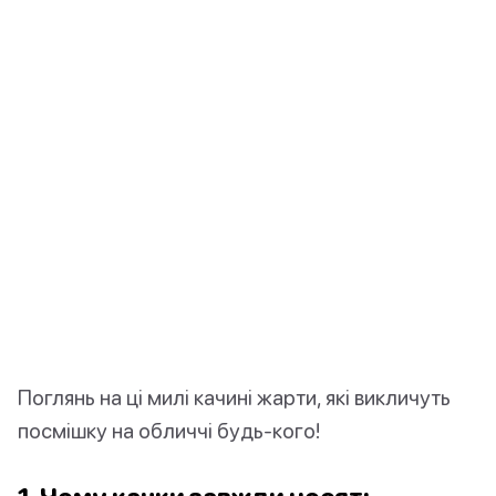
Поглянь на ці милі качині жарти, які викличуть
посмішку на обличчі будь-кого!