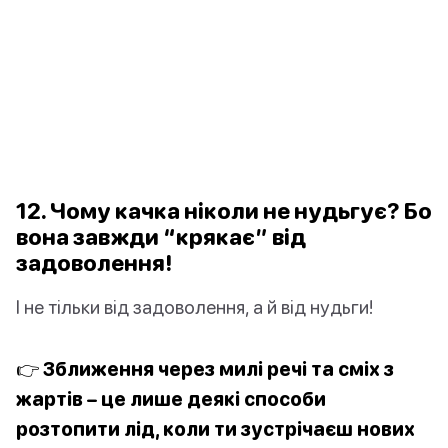
12. Чому качка ніколи не нудьгує? Бо
вона завжди “крякає” від
задоволення!
І не тільки від задоволення, а й від нудьги!
👉 Зближення через милі речі та сміх з
жартів – це лише деякі способи
розтопити лід, коли ти зустрічаєш нових