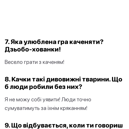
7. Яка улюблена гра каченяти?
Дзьобо-хованки!
Весело грати з каченям!
8. Качки такі дивовижні тварини. Що
б люди робили без них?
Я не можу собі уявити! Люди точно
сумуватимуть за їхнім кряканням!
9. Що відбувається, коли ти говориш