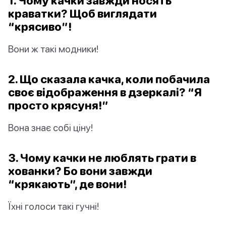
1. Чому качки завжди носять
краватки? Щоб виглядати
“крясиво”!
Вони ж такі модники!
2. Що сказала качка, коли побачила
своє відображення в дзеркалі? “Я
просто крясуня!”
Вона знає собі ціну!
3. Чому качки не люблять грати в
хованки? Бо вони завжди
“крякають”, де вони!
Їхні голоси такі гучні!