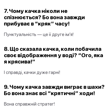
7. Чому качка ніколи не
спізнюється? Бо вона завжди
прибуває в “кряк” часу!
Пунктуальність — це її друге ім’я!
8. Що сказала качка, коли побачила
своє відображення у воді? “Ого, яка
я крясива!”
І справді, качки дуже гарні!
9. Чому качка завжди виграє в шахи?
Бо вона знає всі “крятичні” ходи!
Вона справжній стратег!