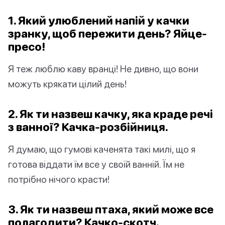
1. Який улюблений напій у качки
зранку, щоб пережити день? Яйце-
пресо!
Я теж люблю каву вранці! Не дивно, що вони
можуть крякати цілий день!
2. Як ти назвеш качку, яка краде речі
з ванної? Качка-розбійниця.
Я думаю, що гумові каченята такі милі, що я
готова віддати їм все у своїй ванній. Їм не
потрібно нічого красти!
3. Як ти назвеш птаха, який може все
полагодити? Качко-скотч.