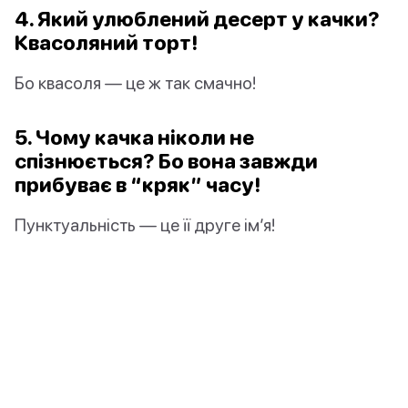
4. Який улюблений десерт у качки?
Квасоляний торт!
Бо квасоля — це ж так смачно!
5. Чому качка ніколи не
спізнюється? Бо вона завжди
прибуває в “кряк” часу!
Пунктуальність — це її друге ім’я!