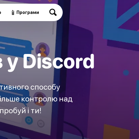
📱
о
Програми
у Discord
ативного способу
більше контролю над
пробуй і ти!