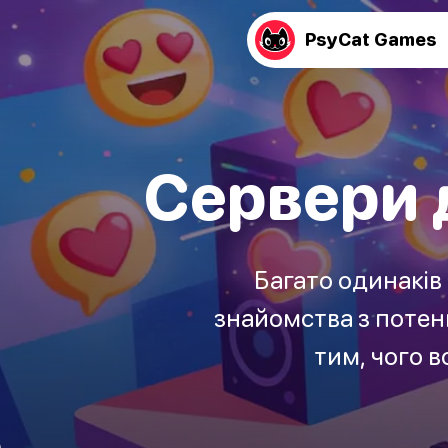
PsyCat Games
Сервери 
Багато одинаків
знайомства з потен
тим, чого в