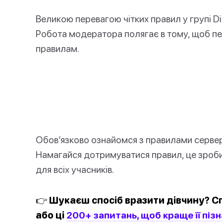
Великою перевагою чітких правил у групі Di
Робота модератора полягає в тому, щоб пе
правилам.
Обов’язково ознайомся з правилами сервер
Намагайся дотримуватися правил, це зроби
для всіх учасників.
👉 Шукаєш спосіб вразити дівчину? С
або ці
200+ запитань, щоб краще її пізн