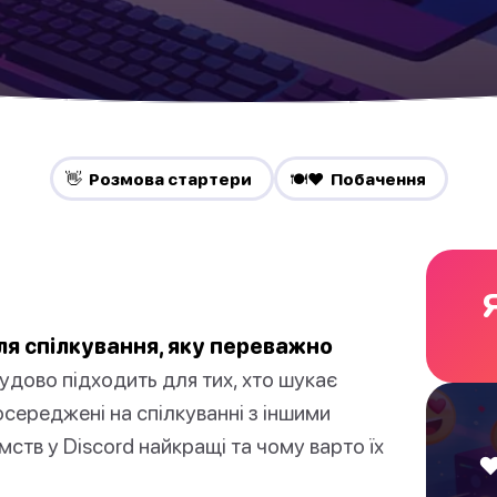
👋 Pозмова стартери
🍽️❤️ Побачення
я спілкування, яку переважно
удово підходить для тих, хто шукає
осереджені на спілкуванні з іншими
мств у Discord найкращі та чому варто їх
❤