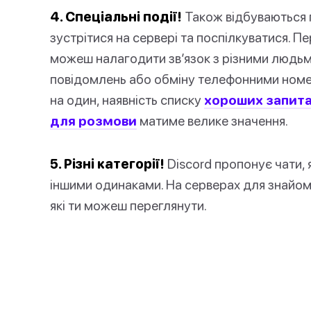
4. Спеціальні події!
Також відбуваються п
зустрітися на сервері та поспілкуватися. П
можеш налагодити зв’язок з різними людьм
повідомлень або обміну телефонними номе
на один, наявність списку
хороших запита
для розмови
матиме велике значення.
5. Різні категорії!
Discord пропонує чати, я
іншими одинаками. На серверах для знайомст
які ти можеш переглянути.