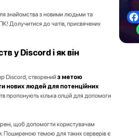
ля знайомства з новими людьми та
 ПК! Долучитися до чатів, присвячених
 у Discord і як він
ер Discord, створений
з метою
и нових людей для потенційних
в пропонують кілька опцій для допомоги
орені, щоб допомогти користувачам
и. Поширеною темою для таких серверів є