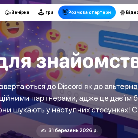
🥳
🕹
👋
🍿
Вечірка
Ігри
Pозмова стартери
Віде
для знайомств 
 звертаються до Discord як до альтерн
ційними партнерами, адже це дає їм 
они шукають у наступних стосунках! С
✍️ 31 березень 2026 р.