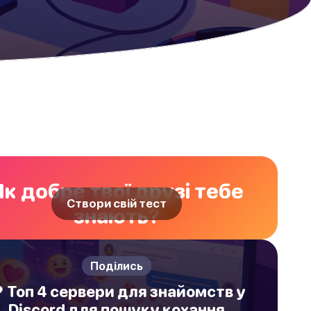
Як добре твої друзі тебе
Створи свій тест
знають?
Поділись
️ Топ 4 сервери для знайомств у
Discord для пошуку кохання