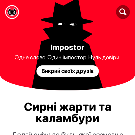
Impostor
Одне слово. Один імпостор. Нуль довіри.
Викрий своїх друзів
Сирні жарти та
каламбури
Додай сміху до будь-якої розмови з