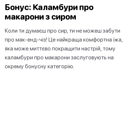
Бонус: Каламбури про
макарони з сиром
Коли ти думаєш про сир, ти не можеш забути
про мак-енд-чіз! Це найкраща комфортна їжа,
яка може миттєво покращити настрій, тому
каламбури про макарони заслуговують на
окрему бонусну категорію.