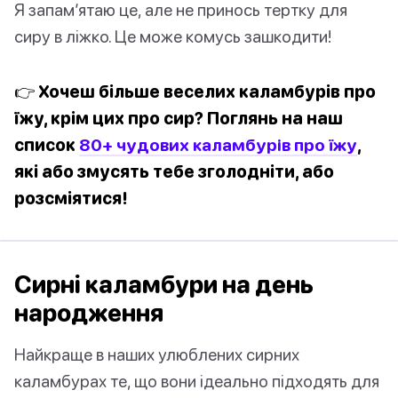
Я запам’ятаю це, але не принось тертку для
сиру в ліжко. Це може комусь зашкодити!
👉 Хочеш більше веселих каламбурів про
їжу, крім цих про сир? Поглянь на наш
список
80+ чудових каламбурів про їжу
,
які або змусять тебе зголодніти, або
розсміятися!
Сирні каламбури на день
народження
Найкраще в наших улюблених сирних
каламбурах те, що вони ідеально підходять для