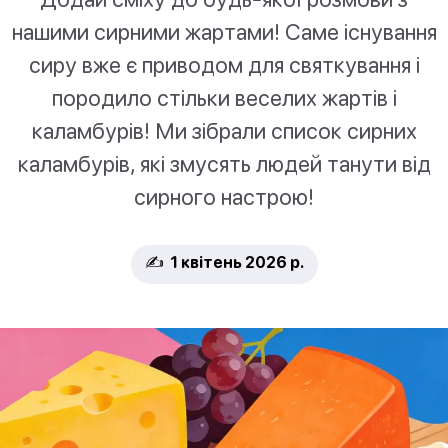
нашими сирними жартами! Саме існування
сиру вже є приводом для святкування і
породило стільки веселих жартів і
каламбурів! Ми зібрали список сирних
каламбурів, які змусять людей танути від
сирного настрою!
✍️ 1 квітень 2026 р.