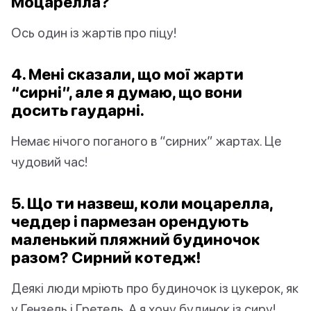
Моцарелла?
Ось один із жартів про піцу!
4. Мені сказали, що мої жарти
“сирні”, але я думаю, що вони
досить
гауда
рні.
Немає нічого поганого в “сирних” жартах. Це
чудовий час!
5. Що ти назвеш, коли моцарелла,
чеддер і пармезан орендують
маленький пляжний будиночок
разом? Сирний котедж!
Деякі люди мріють про будиночок із цукерок, як
у Гензель і Гретель. А я хочу будинок із сиру!