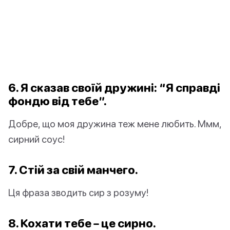
6. Я сказав своїй дружині: “Я справді
фондю
від тебе”.
Добре, що моя дружина теж мене любить. Ммм,
сирний соус!
7. Стій за свій
манчего
.
Ця фраза зводить сир з розуму!
8. Кохати тебе – це
сирно
.