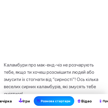
Каламбури про мак-енд-чіз не розчарують
тебе, якщо ти хочеш розсмішити людей або
змусити їх стогнати від “сирності”! Ось кілька
2
веселих сирних каламбурів, які змусять тебе
сміятися!
🕹
👋
🍿
📱
ечірка
Ігри
Відео
Pозмова стартери
Пр