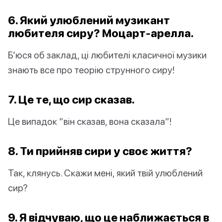
6. Який улюблений музикант
любителя сиру? Моцарт-арелла.
Б’юся об заклад, ці любителі класичної музики
знають все про теорію струнного сиру!
7. Це те, що сир сказав.
Це випадок “він сказав, вона сказала”!
8. Ти прийняв сири у своє життя?
Так, клянусь. Скажи мені, який твій улюблений
сир?
9. Я відчуваю, що це наближається в