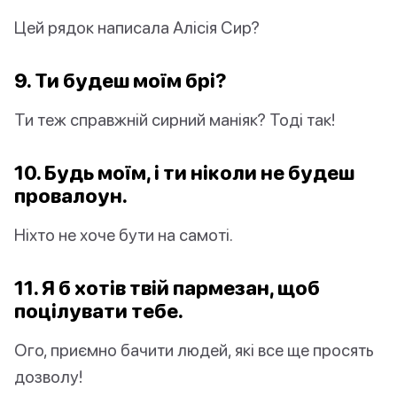
Цей рядок написала Алісія Сир?
9. Ти будеш моїм
брі
?
Ти теж справжній сирний маніяк? Тоді так!
10. Будь моїм, і ти ніколи не будеш
провалоун
.
Ніхто не хоче бути на самоті.
11. Я б хотів твій пармезан, щоб
поцілувати тебе.
Ого, приємно бачити людей, які все ще просять
дозволу!