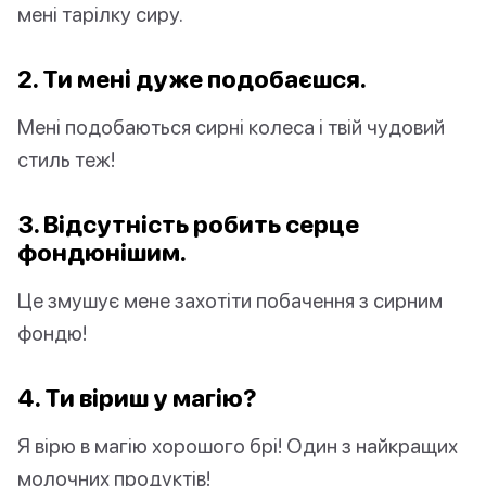
мені тарілку сиру.
2. Ти мені дуже подобаєшся.
Мені подобаються сирні колеса і твій чудовий
стиль теж!
3. Відсутність робить серце
фондю
нішим.
Це змушує мене захотіти побачення з сирним
фондю!
4. Ти віриш у магію?
Я вірю в магію хорошого брі! Один з найкращих
молочних продуктів!