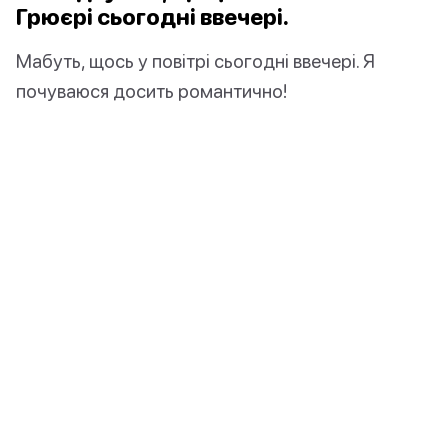
Грюєр
і сьогодні ввечері.
Мабуть, щось у повітрі сьогодні ввечері. Я
почуваюся досить романтично!