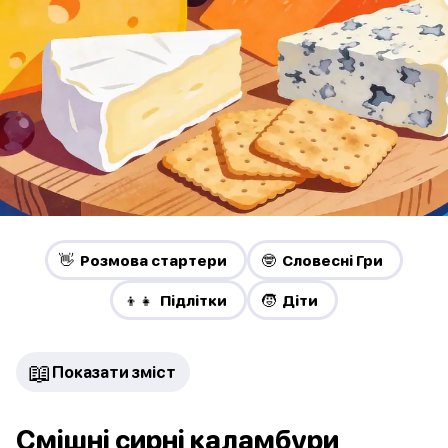
👋 Pозмова стартери
🤓 Словесні Гри
👦👧 Підлітки
🧒 Діти
📖
Показати зміст
Смішні сирні каламбури