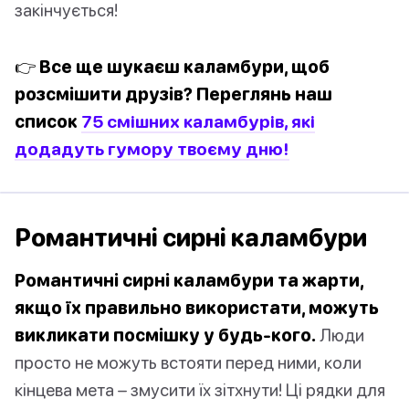
закінчується!
👉 Все ще шукаєш каламбури, щоб
розсмішити друзів? Переглянь наш
список
75 смішних каламбурів, які
додадуть гумору твоєму дню!
Романтичні сирні каламбури
Романтичні сирні каламбури та жарти,
якщо їх правильно використати, можуть
викликати посмішку у будь-кого.
Люди
просто не можуть встояти перед ними, коли
кінцева мета – змусити їх зітхнути! Ці рядки для