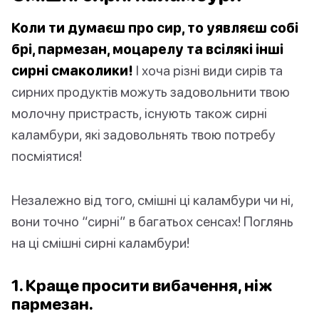
Коли ти думаєш про сир, то уявляєш собі
брі, пармезан, моцарелу та всілякі інші
сирні смаколики!
І хоча різні види сирів та
сирних продуктів можуть задовольнити твою
молочну пристрасть, існують також сирні
каламбури, які задовольнять твою потребу
посміятися!
Незалежно від того, смішні ці каламбури чи ні,
вони точно “сирні” в багатьох сенсах! Поглянь
на ці смішні сирні каламбури!
1. Краще просити вибачення, ніж
пармезан.