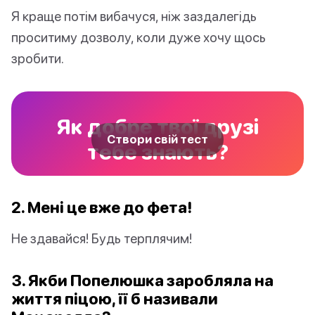
Я краще потім вибачуся, ніж заздалегідь
проситиму дозволу, коли дуже хочу щось
зробити.
Як добре твої друзі
Створи свій тест
тебе знають?
2. Мені це вже до
фета
!
Не здавайся! Будь терплячим!
3. Якби Попелюшка заробляла на
життя піцою, її б називали