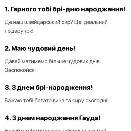
1. Гарного тобі
брі
-дню народження!
Де наш швейцарський сир? Це ідеальний
подарунок!
2. Маю чудовий день!
Давай матимемо більше чудових днів!
Заспокойся!
3. З днем
брі
-народження!
Бажаю тобі багато вина та сиру сьогодні!
4. З днем народження
Гауда
!
Нехай у тебе буде все найкраще в житті!