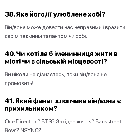
38. Яке його/її улюблене хобі?
Він/вона може довести нас неправими і вразити
своїм таємним талантом чи хобі.
40. Чи хотіла б іменинниця жити в
місті чи в сільській місцевості?
Ви ніколи не дізнаєтесь, поки він/вона не
промовить!
41. Який фанат хлопчика він/вона є
прихильником?
One Direction? BTS? Західне життя? Backstreet
Boys? NSYNC?