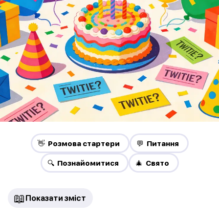
👋 Pозмова стартери
💬 Питання
🔍 Познайомитися
🎄 Свято
📖
Показати зміст