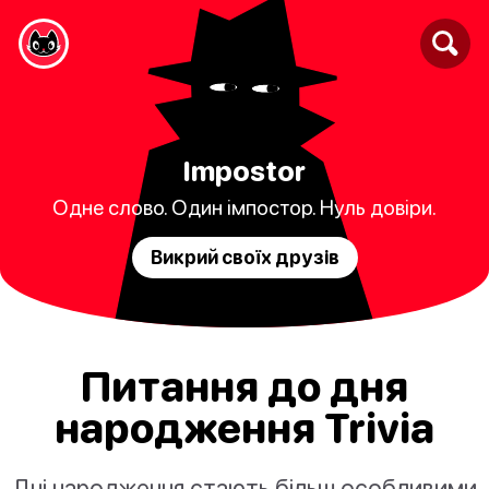
Impostor
Одне слово. Один імпостор. Нуль довіри.
Викрий своїх друзів
Питання до дня
народження Trivia
Дні народження стають більш особливими