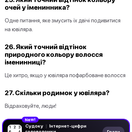
очей у іменинника?
Одне питання, яке змусить їх двічі подивитися
на ювіляра.
26. Який точний відтінок
природного кольору волосся
іменинниці?
Це хитро, якщо у ювіляра пофарбоване волосся
27. Скільки родимок у ювіляра?
Відраховуйте, люди!
N
!
e
w
Судоку
|
Інтернет-цифри
головоломки
Грати