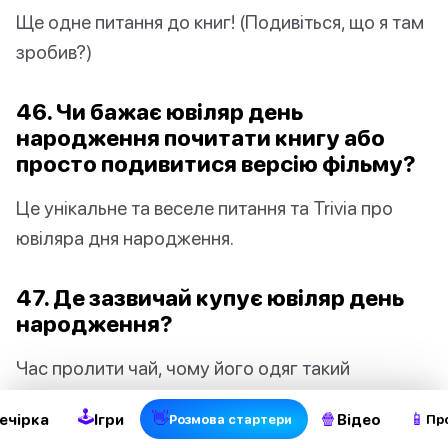
Ще одне питання до книг! (Подивіться, що я там
зробив?)
46. Чи бажає ювіляр день
народження почитати книгу або
просто подивитися версію фільму?
Це унікальне та веселе питання та Trivia про
ювіляра дня народження.
47. Де зазвичай купує ювіляр день
народження?
2
Час пролити чай, чому його одяг такий
стильний.
🕹
👋
🍿
📱
ечірка
Ігри
Відео
Pозмова стартери
Пр