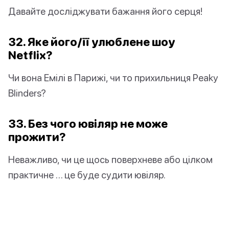
Давайте досліджувати бажання його серця!
32. Яке його/її улюблене шоу
Netflix?
Чи вона Емілі в Парижі, чи то прихильниця Peaky
Blinders?
33. Без чого ювіляр не може
прожити?
Неважливо, чи це щось поверхневе або цілком
практичне … це буде судити ювіляр.