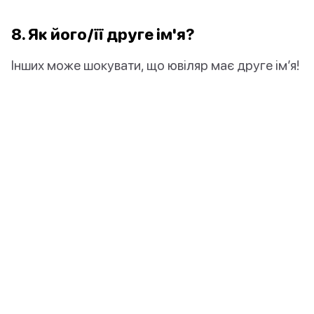
8. Як його/її друге ім'я?
Інших може шокувати, що ювіляр має друге ім’я!