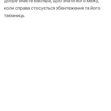
добре знаєте ювіляра, щоб знати його межу,
коли справа стосується збентеження та його
таємниць.