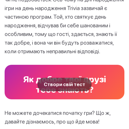
ігри на день народження Trivia зазвичай є
частиною програм. Той, хто святкує день
народження, відчував би себе шанованим і
особливим, тому що гості, здається, знають її
так добре, і вона чи він будуть розважатися,
коли отримають неправильні відповіді.
Як добре твої друзі
Створи свій тест
тебе знають?
Не можете дочекатися початку гри? Що ж,
давайте дізнаємось, про що йде мова!