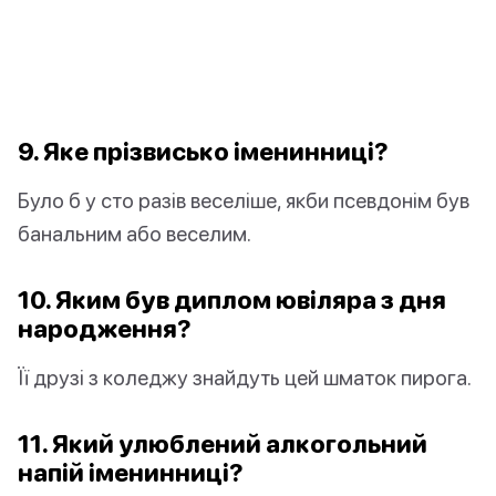
9. Яке прізвисько іменинниці?
Було б у сто разів веселіше, якби псевдонім був
банальним або веселим.
10. Яким був диплом ювіляра з дня
народження?
Її друзі з коледжу знайдуть цей шматок пирога.
11. Який улюблений алкогольний
напій іменинниці?