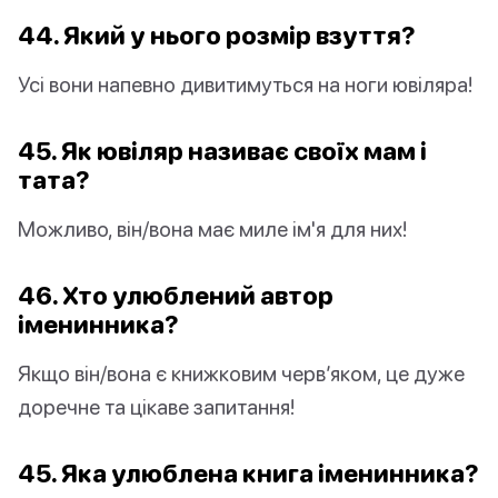
44. Який у нього розмір взуття?
Усі вони напевно дивитимуться на ноги ювіляра!
45. Як ювіляр називає своїх мам і
тата?
Можливо, він/вона має миле ім'я для них!
46. Хто улюблений автор
іменинника?
Якщо він/вона є книжковим черв’яком, це дуже
доречне та цікаве запитання!
45. Яка улюблена книга іменинника?