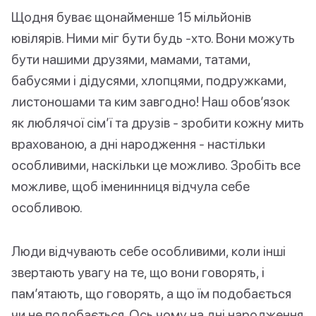
Щодня буває щонайменше 15 мільйонів
ювілярів. Ними міг бути будь -хто. Вони можуть
бути нашими друзями, мамами, татами,
бабусями і дідусями, хлопцями, подружками,
листоношами та ким завгодно! Наш обов’язок
як люблячої сім’ї та друзів - зробити кожну мить
врахованою, а дні народження - настільки
особливими, наскільки це можливо. Зробіть все
можливе, щоб іменинниця відчула себе
особливою.
Люди відчувають себе особливими, коли інші
звертають увагу на те, що вони говорять, і
пам’ятають, що говорять, а що їм подобається
чи не подобається. Ось чому на дні народження