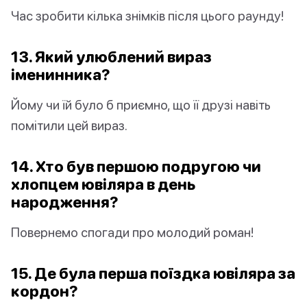
Час зробити кілька знімків після цього раунду!
13. Який улюблений вираз
іменинника?
Йому чи їй було б приємно, що її друзі навіть
помітили цей вираз.
14. Хто був першою подругою чи
хлопцем ювіляра в день
народження?
Повернемо спогади про молодий роман!
15. Де була перша поїздка ювіляра за
кордон?