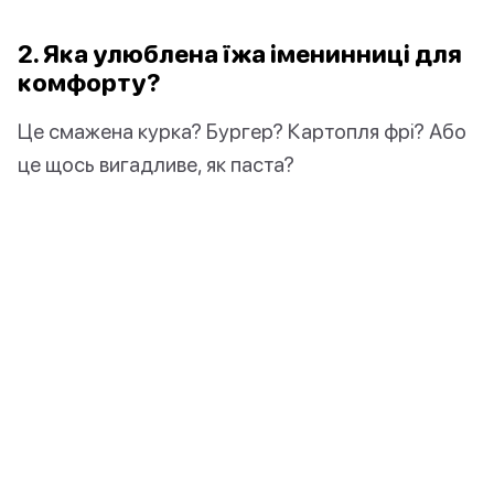
2. Яка улюблена їжа іменинниці для
комфорту?
Це смажена курка? Бургер? Картопля фрі? Або
це щось вигадливе, як паста?