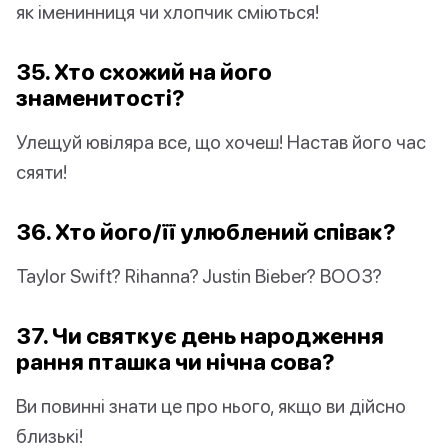
як іменинниця чи хлопчик сміються!
35. Хто схожий на його
знаменитості?
Улещуй ювіляра все, що хочеш! Настав його час
сяяти!
36. Хто його/її улюблений співак?
Taylor Swift? Rihanna? Justin Bieber? ВООЗ?
37. Чи святкує день народження
рання пташка чи нічна сова?
Ви повинні знати це про нього, якщо ви дійсно
близькі!